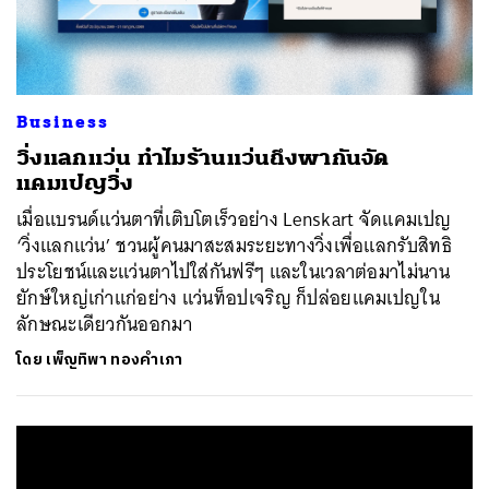
Business
วิ่งแลกแว่น ทำไมร้านแว่นถึงพากันจัด
แคมเปญวิ่ง
เมื่อแบรนด์แว่นตาที่เติบโตเร็วอย่าง Lenskart จัดแคมเปญ
‘วิ่งแลกแว่น’ ชวนผู้คนมาสะสมระยะทางวิ่งเพื่อแลกรับสิทธิ
ประโยชน์และแว่นตาไปใส่กันฟรีๆ และในเวลาต่อมาไม่นาน
ยักษ์ใหญ่เก่าแก่อย่าง แว่นท็อปเจริญ ก็ปล่อยแคมเปญใน
ลักษณะเดียวกันออกมา
โดย
เพ็ญทิพา ทองคำเภา