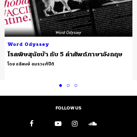
Word Odyssey
โรคพิษสุนัขบ้า กับ 5 คำศัพท์ภาษาอังกฤษ
โดย อธิพงษ์ อมรวงศ์ปีติ
FOLLOW US