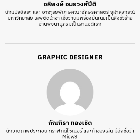
อธิพงษ์ อมรวงศ์ปีติ
นักแปลอิสระ และ อาจารย์พิเศษคณะอักษรศาสตร์ จุฬาลงกรณ์
มหาวิทยาลัย เสพติดน้ำชา เชื่อว่านมพร่องมันเนยเป็นสิ่งชั่วร้าย
อ่านพจนานุกรมเป็นงานอดิเรก
GRAPHIC DESIGNER
ภัณฑิรา ทองเชิด
นักวาดภาพประกอบ กราฟิกดีไซเนอร์ และทำของเล่น มีอีกชื่อว่า
Miew8