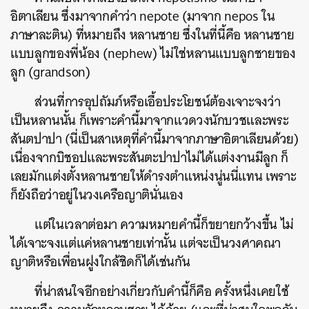
อิตาเลียน ซึ่งมาจากคำว่า nepote (มาจาก nepos ใน
ภาษาละติน) ที่หมายถึง หลานชาย ซึ่งในที่นี้คือ หลานชาย
แบบลูกของพี่น้อง (nephew) ไม่ใช่หลานแบบลูกชายของ
ลูก (grandson)
ส่วนที่การอุปถัมภ์หรือเอื้อประโยชน์ต้องเจาะจงว่า
เป็นหลานนั้น ก็เพราะคำนี้มาจากแวดวงนักบวชและพระ
สันตปาปา (นี่เป็นสาเหตุที่คำนี้มาจากภาษาอิตาเลียนด้วย)
เนื่องจากบิชอปและพระสันตะปาปาไม่ได้แต่งงานมีลูก ก็
ค้นหา
เลยมักแต่งตั้งหลานชายให้ดำรงตำแหน่งนู่นนี่แทน เพราะ
SHARE
TWEET
LINE
EMAIL
ก็ยังถือว่าอยู่ในวงเครือญาตินั่นเอง
แต่ในเวลาต่อมา ความหมายคำนี้ก็ขยายกว้างขึ้น ไม่
ได้เจาะจงแต่แค่หลานชายเท่านั้น แต่จะเป็นวงศาคณา
ญาติหรือเพื่อนฝูงใกล้ชิดก็ได้เช่นกัน
ที่น่าสนใจอีกอย่างเกี่ยวกับคำนี้ก็คือ ครั้งหนึ่งเคยใช้