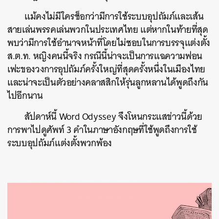
แม้คงไม่มีใครช็อกว่ามีการใช้ระบบอุปถัมภ์และเส้น
สายเล่นพรรคเล่นพวกในประเทศไทย แต่หากในท้ายที่สุด
พบว่ามีการใช้อำนาจหน้าที่โดยไม่ชอบในการบรรจุแต่งตั้ง
ส.ต.ท. หญิงคนนี้จริง กรณีนี้น่าจะเป็นการแฉความฟอน
เฟะของวงการอุปถัมภ์ครั้งใหญ่ที่สุดครั้งหนึ่งในเมืองไทย
และน่าจะเป็นตัวอย่างคลาสสิกให้รุ่นลูกหลานได้พูดถึงกัน
ไปอีกนาน
สัปดาห์นี้ Word Odyssey จึงโหนกระแสข่าวนี้ด้วย
การพาไปดูศัพท์ 3 คำในภาษาอังกฤษที่ใช้พูดถึงการใช้
ระบบอุปถัมภ์แต่งตั้งพวกพ้อง