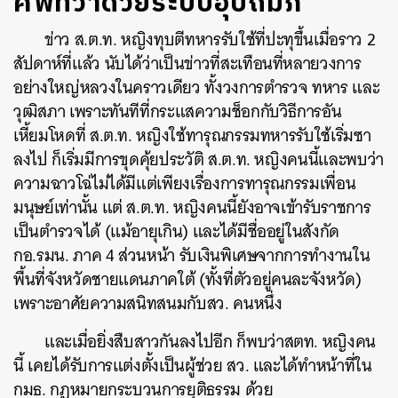
ศัพท์ว่าด้วยระบบอุปถัมภ์
ข่าว ส.ต.ท. หญิงทุบตีทหารรับใช้ที่ปะทุขึ้นเมื่อราว 2
สัปดาห์ที่แล้ว นับได้ว่าเป็นข่าวที่สะเทือนที่หลายวงการ
อย่างใหญ่หลวงในคราวเดียว ทั้งวงการตำรวจ ทหาร และ
วุฒิสภา เพราะทันทีที่กระแสความช็อกกับวิธีการอัน
เหี้ยมโหดที่ ส.ต.ท. หญิงใช้ทารุณกรรมทหารรับใช้เริ่มซา
ลงไป ก็เริ่มมีการขุดคุ้ยประวัติ ส.ต.ท. หญิงคนนี้และพบว่า
ความฉาวโฉ่ไม่ได้มีแต่เพียงเรื่องการทารุณกรรมเพื่อน
มนุษย์เท่านั้น แต่ ส.ต.ท. หญิงคนนี้ยังอาจเข้ารับราชการ
เป็นตำรวจได้ (แม้อายุเกิน) และได้มีชื่ออยู่ในสังกัด
กอ.รมน. ภาค 4 ส่วนหน้า รับเงินพิเศษจากการทำงานใน
พื้นที่จังหวัดชายแดนภาคใต้ (ทั้งที่ตัวอยู่คนละจังหวัด)
เพราะอาศัยความสนิทสนมกับสว. คนหนึ่ง
และเมื่อยิ่งสืบสาวกันลงไปอีก ก็พบว่าสตท. หญิงคน
นี้ เคยได้รับการแต่งตั้งเป็นผู้ช่วย สว. และได้ทำหน้าที่ใน
กมธ. กฎหมายกระบวนการยุติธรรม ด้วย