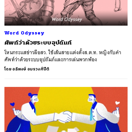
Word Odyssey
ศัพท์ว่าด้วยระบบอุปถัมภ์
โหนกระแสข่าวลือสว. ใช้เส้นสายแต่งตั้งส.ต.ท. หญิงกับคำ
ศัพท์ว่าด้วยระบบอุปถัมภ์และการเล่นพวกพ้อง
โดย
อธิพงษ์ อมรวงศ์ปีติ
ค้นหา
SHARE
TWEET
LINE
EMAIL