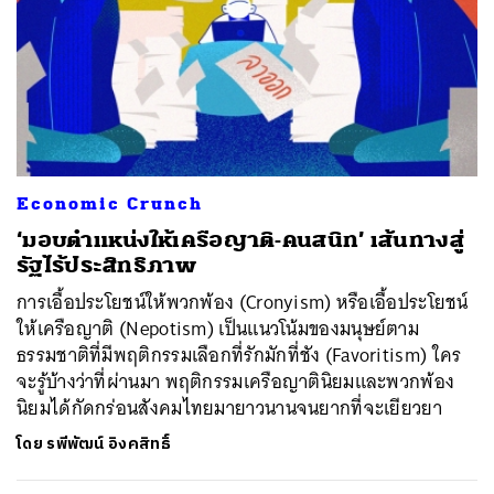
Economic Crunch
‘มอบตำแหน่งให้เครือญาติ-คนสนิท’ เส้นทางสู่
รัฐไร้ประสิทธิภาพ
การเอื้อประโยชน์ให้พวกพ้อง (Cronyism) หรือเอื้อประโยชน์
ให้เครือญาติ (Nepotism) เป็นแนวโน้มของมนุษย์ตาม
ธรรมชาติที่มีพฤติกรรมเลือกที่รักมักที่ชัง (Favoritism) ใคร
จะรู้บ้างว่าที่ผ่านมา พฤติกรรมเครือญาตินิยมและพวกพ้อง
นิยมได้กัดกร่อนสังคมไทยมายาวนานจนยากที่จะเยียวยา
โดย
รพีพัฒน์ อิงคสิทธิ์