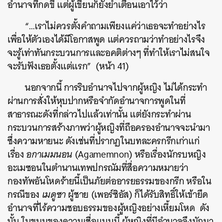
อำนาจที่กดขี่ แต่ผู้เขียนก็ยังย้ำเตือนเอาไว้ว่า
“…เราไม่ควรตั้งคำถามเพียงแค่ว่าเธอจะทำอย่างไร
เพื่อให้ตัวเองได้มีโอกาสพูด แต่ควรถามว่าทำอย่างไรจึง
จะรู้เท่าทันกระบวนการและอคติต่างๆ ที่ทำให้เราไม่สนใจ
จะรับฟังเธอตั้งแต่แรก” (หน้า 41)
นอกจากนี้ การริบอำนาจไปจากผู้หญิง ไม่ได้กระทำ
ผ่านการสั่งให้หุบปากหรือจำกัดอำนาจการพูดในที่
สาธารณะดังที่กล่าวไปแล้วเท่านั้น แต่ยังกระทำผ่าน
กระบวนการสร้างภาพว่าผู้หญิงที่ถือครองอำนาจจะนำมา
ซึ่งความหายนะ ดังเช่นที่ปรากฏในบทละครกรีกเก่าแก่
ค้นหา
เรื่อง
อกาเมมนอน
(Agamemnon) หรือเรื่องนักรบหญิง
SHARE
TWEET
LINE
EMAIL
อะเมซอนในตำนานเทพปกรณัมที่สื่อความหมายว่า
กองทัพอันโหดร้ายนี้เป็นภัยต่ออารยธรรมของกรีก หรือใน
กรณีของ
เมดูซา
ผู้ชาย (เพอร์ซิอัส) ก็ได้รับสิทธิ์ให้เข้ายึด
อำนาจที่ไร้ความชอบธรรมของผู้หญิงอย่างเหี้ยมโหด ดัง
นั้น ในขนบของความเชื่อแบบนี้ ผู้หญิงที่มีอำนาจจึงมักมา