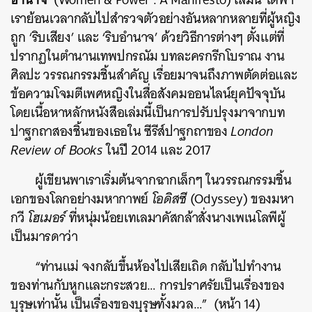
เราย้อนเวลากลับไปสำรวจตัวอย่างอันหลากหลายที่ผู้หญิง
ถูก ‘ริบเสียง’ และ ‘ริบอำนาจ’ ด้วยวิธีการต่างๆ ตั้งแต่ที่
ปรากฏในตำนานเทพปกรณัม บทละครกรีกโบราณ งาน
ศิลปะ วรรณกรรมชิ้นสำคัญ เรื่อยมาจนถึงภาพตัดต่อและ
ข้อความโจมตีเพศหญิงในสื่อสังคมออนไลน์ยุคปัจจุบัน
โดยเนื้อหาหลักหนังสือเล่มนี้เป็นการปรับปรุงมาจากบท
ปาฐกถาสองชิ้นของเธอใน ซีรีส์ปาฐกถาของ
London
Review of Books
ในปี 2014 และ 2017
ผู้เขียนพาเราเริ่มต้นจากฉากเล็กๆ ในวรรณกรรมชิ้น
เอกของโลกอย่างมหากาพย์
โอดิสซี
(Odyssey) ของมหา
กวี
โฮเมอร์
ที่หนุ่มน้อยเทเลมาคัสกล้าสั่งนางเพเนโลพีผู้
เป็นมารดาว่า
“ท่านแม่ จงกลับขึ้นห้องไปเสียเถิด กลับไปทำงาน
ของท่านกับหูกและกระสวย… การปราศรัยเป็นเรื่องของ
บุรุษเท่านั้น เป็นเรื่องของบุรุษทั้งมวล…” (หน้า 14)