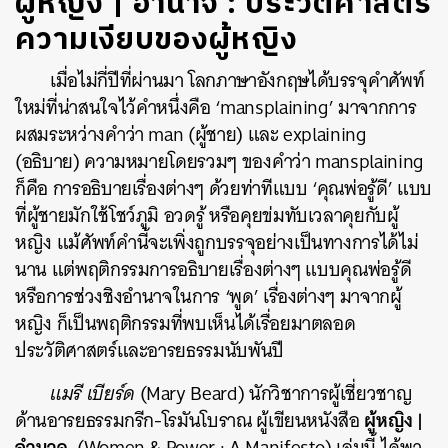
ผู้หญิง | อำนาจ : ประวัติศาสตร์
ความเงียบของผู้หญิง
เมื่อไม่กี่ปีที่ผ่านมา โลกภาษาอังกฤษได้บรรจุคำศัพท์
ใหม่ที่น่าสนใจไว้คำหนึ่งคือ ‘mansplaining’ มาจากการ
ผสมระหว่างคำว่า man (ผู้ชาย) และ explaining
(อธิบาย) ความหมายโดยรวมๆ ของคำว่า mansplaining
ก็คือ การอธิบายเรื่องต่างๆ ด้วยท่าทีแบบ ‘คุณพ่อรู้ดี’ แบบ
ที่ผู้ชายมักใช้โชว์ภูมิ อวดรู้ หรือคุยข่มทับเวลาคุยกับผู้
หญิง แม้ศัพท์คำนี้จะเพิ่งถูกบรรจุอย่างเป็นทางการได้ไม่
นาน แต่พฤติกรรมการอธิบายเรื่องต่างๆ แบบคุณพ่อรู้ดี
หรือการช่วงชิงอำนาจในการ ‘พูด’ เรื่องต่างๆ มาจากผู้
หญิง ก็เป็นพฤติกรรมที่พบเห็นได้เรื่อยมาตลอด
ประวัติศาสตร์และอารยธรรมนับพันปี
แมรี เบียร์ด
(Mary Beard) นักวิชาการผู้เชี่ยวชาญ
ผู้หญิง |
ด้านอารยธรรมกรีก-โรมันโบราณ ผู้เขียนหนังสือ
อำนาจ
(Women & Power : A Manifesto) เล่มนี้ ได้พา