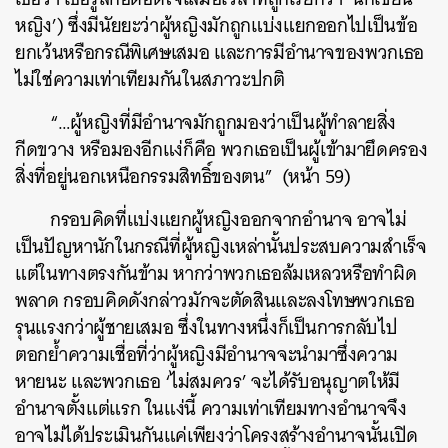
หญิง’) ซึ่งมีนัยยะว่าผู้หญิงมักถูกแบ่งแยกออกไปเป็นข้อ
ยกเว้นหรือกรณีพิเศษเสมอ และการมีอำนาจของพวกเธอ
ไม่ใช่ความเท่าเทียมกันในสภาวะปกติ
“…ผู้หญิงที่มีอำนาจมักถูกมองว่าเป็นผู้ทำลายสิ่ง
กีดขวาง หรือมองอีกแง่ก็คือ พวกเธอเป็นผู้เข้ามายึดครอง
สิ่งที่อยู่นอกเหนือกรรมสิทธิ์ของตน” (หน้า 59)
กรอบคิดที่แบ่งแยกผู้หญิงออกจากอำนาจ อาจไม่
เป็นปัญหานักในกรณีที่ผู้หญิงเหล่านั้นประสบความสำเร็จ
แต่ในทางตรงกันข้าม หากว่าพวกเธอล้มเหลวหรือทำผิด
พลาด กรอบคิดดังกล่าวมักจะตัดสินและลงโทษพวกเธอ
รุนแรงกว่าผู้ชายเสมอ ซึ่งในทางหนึ่งก็เป็นการกลับไป
ตอกย้ำความเชื่อที่ว่าผู้หญิงมีอำนาจจะนำมาซึ่งความ
หายนะ และพวกเธอ ‘ไม่สมควร’ จะได้รับอนุญาตให้มี
อำนาจตั้งแต่แรก ในแง่นี้ ความเท่าเทียมทางอำนาจจึง
อาจไม่ได้ประเมินกันแค่เพียงว่าโครงสร้างอำนาจนั้นเปิด