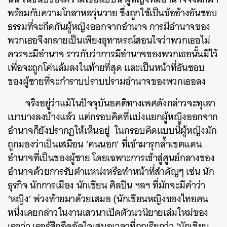
พร้อมกับความโกลาหลวุ่นวาย ซึ่งถูกใช้เป็นข้ออ้างอันชอบ
ธรรมที่จะกีดกันผู้หญิงออกจากอำนาจ การมีอำนาจของ
พวกเธอจึงกลายเป็นเพียงอุทาหรณ์สอนใจว่าพวกเธอไม่
ควรจะมีอำนาจ ราวกับว่าการมีอำนาจของพวกเธอนั้นมีไว้
เพื่อจะถูกโค่นล้มลงในท้ายที่สุด และเป็นหน้าที่อันชอบ
ของผู้ชายที่จะกำราบปราบปรามอำนาจของพวกเธอลง
จริงอยู่ว่าแม้ในปัจจุบันอคติทางเพศดังกล่าวจะทุเลา
เบาบางลงบ้างแล้ว แต่กรอบคิดที่แบ่งแยกผู้หญิงออกจาก
อำนาจก็ยังปรากฏให้เห็นอยู่ ในกรอบคิดแบบนี้ผู้หญิงมัก
ถูกมองว่าเป็นเสมือน ‘คนนอก’ ที่เข้ามารุกล้ำเขตแดน
อำนาจที่เป็นของผู้ชาย โดยเฉพาะการเข้าสู่ศูนย์กลางของ
อำนาจด้วยการรับตำแหน่งหรือทำหน้าที่สำคัญๆ เช่น นัก
ธุรกิจ นักการเมือง นักเขียน ศิลปิน ฯลฯ ที่มักจะมีคำว่า
‘หญิง’ พ่วงท้ายมาด้วยเสมอ (นักเขียนหญิงของไทยคน
หนึ่งเคยกล่าวในงานเสวนาเปิดตัวนวนิยายเล่มใหม่ของ
เธอว่า เธอรู้สึกอึดอัดใจเสมอเวลาที่ถูกเรียกว่า ‘นักเขียน