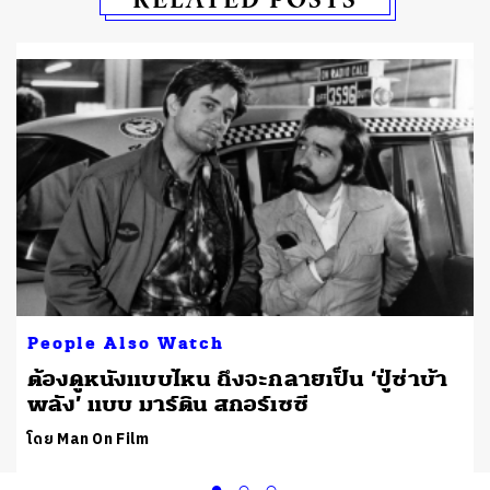
People Also Watch
น
ต้องดูหนังแบบไหน ถึงจะกลายเป็น ‘ปู่ซ่าบ้า
พลัง’ แบบ มาร์ติน สกอร์เซซี
โดย Man On Film