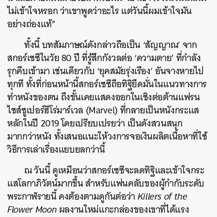
ไม่เข้าใจหรอก ว่าเขาพูดว่าอะไร แต่วันนี้ผมเข้าใจมัน
อย่างถ่องแท้”
ทั้งนี้ บทสัมภาษณ์ดังกล่าวถือเป็น ‘สัญญาณ’ จาก
สกอร์เซซีในวัย 80 ปี ที่รู้สึกกังวลต่อ ‘ความตาย’ ที่กำลัง
รุกคืบเข้ามา เช่นเดียวกับ ‘ยุคสมัยรุ่งเรือง’ อันจางหายไป
ทุกที ทั้งที่ก่อนหน้านี้สกอร์เซซีถือทิฐิยึดมั่นในแนวทางการ
ทำหนังของตน ถึงขั้นเคยแสดงออกในเชิงต่อต้านแฟรน
ไชส์ซูเปอร์ฮีโร่มาร์เวล (Marvel) ที่กลายเป็นหนังกระแส
หลักในปี 2019 โดยเปรียบเปรยว่า เป็นดังสวนสนุก
มากกว่าหนัง ทั้งเสนอแนะให้วงการจอเงินผลิตเนื้อหาที่ใช้
วิธีการเล่าเรื่องแยบยลกว่านี้
ณ วันนี้ ดูเหมือนว่าสกอร์เซซีจะลดทิฐิและเข้าใจกระ
ค้นหา
แสโลกาภิวัตน์มากขึ้น สำหรับแฟนคลับของผู้กำกับระดับ
SHARE
TWEET
LINE
EMAIL
พระกาฬรายนี้ คงต้องตามดูกันต่อว่า
Killers of the
Flower Moon
ผลงานใหม่แกะกล่องของเขาที่ได้แรง