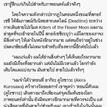
เขารู้สึกแก่เกินไปสำหรับภาพยนตร์แล้วจริงๆ
โดยใจความดังกล่าวปรากฏในตอนหนึ่งขณะที่สกอร์
เซซี ให้สัมภาษณ์กับนิตยสารเดดไลน์ (Deadline) ระหว่าง
การเดินสายโปรโมต Killers of the Flower Moon ผลงาน
ล่าสุดที่จะเข้าฉายในปีนี้ สกอร์เซซีระบุว่า แม้โลกของเราจะ
มีสิ่งต่างๆ ให้เล่าในหนังอีกมากมาย แต่ตนถือว่าอยู่ในช่วง
ปลดเกษียณซึ่งไม่เหมาะสำหรับเรื่องพวกนี้อีกต่อไปแล้ว
“ผมแก่แล้ว ผมได้อ่านสิ่งต่างๆ ได้เห็นอะไรมากมาย
ผมยังมีเรื่องที่อยากเล่า แต่มันไม่มีเวลาแล้ว โลกกำลัง
เติบโตและเบ่งบาน มันสายไป สายไปแล้วจริงๆ
“ผมจำได้ว่าตอนที่ อากิระ คูโรซาวะ (Akira
Kurosawa) คว้ารางวัลออสการ์ เขาพูดว่า ‘ตอนนี้ตัวผม
(คูโรซาวะ) เดินทางมาถึงเพียงแค่จุดเริ่มต้นของโลก
ภาพยนตร์เท่านั้น ยังมีหนทางอีกมากมายที่ควรจะเป็น แต่
น่าเสียดายที่มันสายไปสำหรับผม’ เอาเข้าจริงในวันนั้นผม