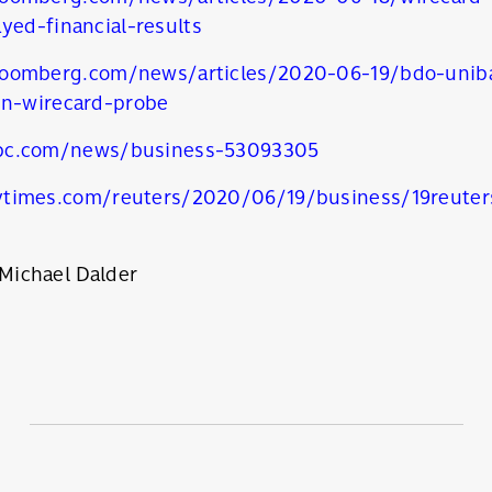
yed-financial-results
นหา
SHARE
TWEET
LINE
EMAIL
oomberg.com/news/articles/2020-06-19/bdo-uniba
in-wirecard-probe
bc.com/news/business-53093305
times.com/reuters/2020/06/19/business/19reuters
ichael Dalder