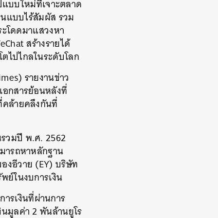
ปแบบใหม่ที่เจาะตลาด
ินแบบไร้สัมผัส รวม
ะกระโดดมาแสวงหา
eChat สร้างรายได้
ิบโตไปไกลในระดับโลก
 Times) รายงานข่าว
อกสารย้อนหลังที่
คล้ายคลึงกันที่
นรวมปี พ.ศ. 2562
ม่สามารถหาหลักฐาน
ของอีวาย (EY) บริษัท
ัพย์ในงบการเงิน
ารเงินที่ผ่านการ
ินมูลค่า 2 พันล้านยูโร