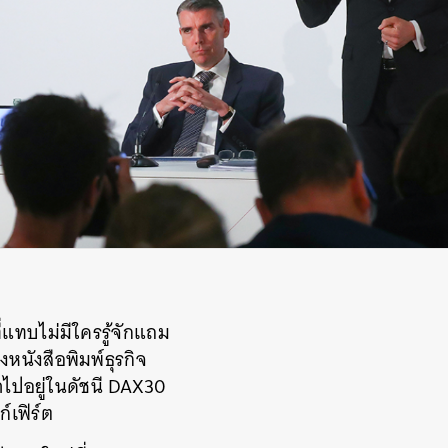
แทบไม่มีใครรู้จักแถม
หนังสือพิมพ์ธุรกิจ
าไปอยู่ในดัชนี DAX30
์เฟิร์ต