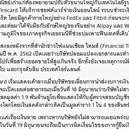
ิชย์เก่าแก่ต้องพยายามปรับตัวขนานใหญ่กับเทคโนโลยีรู
irecard ให้บริการซอฟต์แวร์จ่ายเงินออนไลน์ ระบบชำระเง
จริต โดยมีลูกค้ารายใหญ่อย่าง FedEx และ Fitbit ก่อนจ
ะต่อมาได้จับมือกับยักษ์ใหญ่ของจีนอย่าง Alipay และ W
มภูมิใจของภาคธุรกิจเยอรมนีที่ช่วยบ่มเพาะฟินเทคที่เต
รี่แสงลงหลังจากที่สำนักข่าวไฟแนนเชียล ไทมส์ (Financial
นปี พ.ศ. 2562 เปิดเผยว่าบริษัทปลอมแปลงเอกสารและทำเ
์เพื่อสร้างยอดขายให้สูงเกินจริง อีกทั้งยังเจอเหตุการณ์ที่
ไบ และกรุงดับลิน ประเทศไอร์แลนด์
d เริ่มแสดงเค้าลางเมื่อบริษัทขอเลื่อนการนำส่งงบการเงิ
นที่จะเปิดเผยต่อสาธารณะเมื่อวันที่ 18 มิถุนายนว่าบริษัทไ
นสดมูลค่า 1.9 พันล้านยูโรเพื่อแสดงให้กับผู้ตรวจสอบบัญชี
งโลกโดยเงินสดดังกล่าวคิดเป็นมูลค่าราว 1 ใน 4 ของสินทร
แค่เรื่องเงินหาย เพราะหากบริษัทยังไม่สามารถเผยแพร่งบก
นวันที่ 19 มิถุนายนจะถือเป็นการผิดเงื่อนไขของการกู้ยืมเง