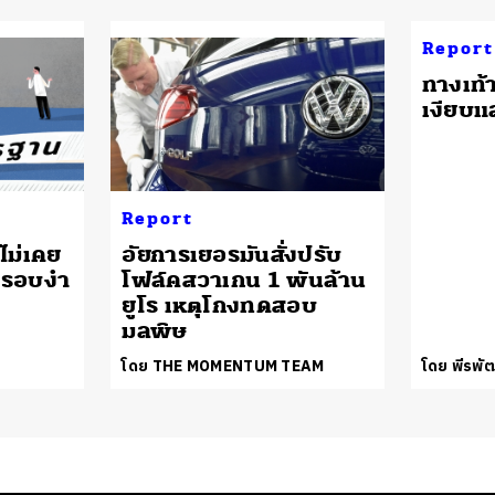
Report
ทางเท้
เงียบแล
Report
ไม่เคย
อัยการเยอรมันสั่งปรับ
ครอบงำ
โฟล์คสวาเกน 1 พันล้าน
ยูโร เหตุโกงทดสอบ
มลพิษ
โดย THE MOMENTUM TEAM
โดย พีรพัฒ