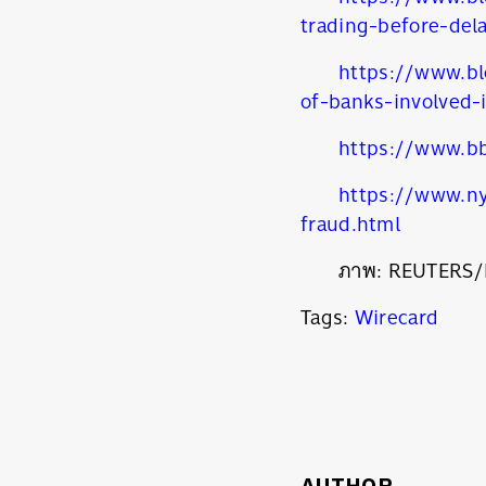
trading-before-dela
ค้
https://www.bl
of-banks-involved-
https://www.b
https://www.ny
fraud.html
ภาพ:
REUTERS/M
Tags:
Wirecard