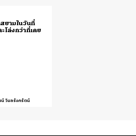
าสยามในวันที่
ะโล่งกว่าที่เคย
น์ วิมลรังครัตน์