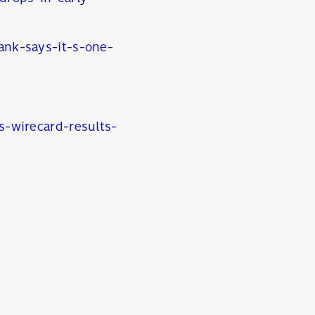
nk-says-it-s-one-
-wirecard-results-