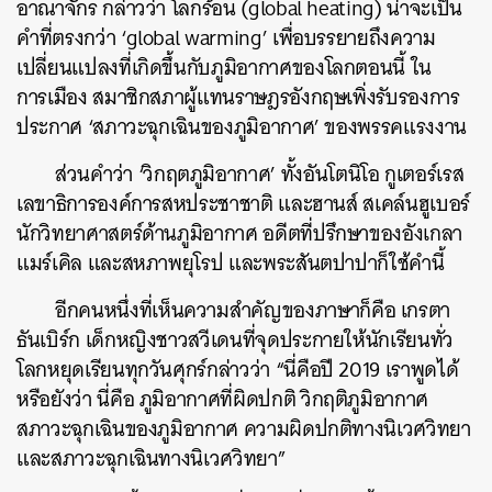
อาณาจักร กล่าวว่า โลกร้อน (global heating) น่าจะเป็น
คำที่ตรงกว่า ‘global warming’ เพื่อบรรยายถึงความ
เปลี่ยนแปลงที่เกิดขึ้นกับภูมิอากาศของโลกตอนนี้ ใน
การเมือง สมาชิกสภาผู้แทนราษฎรอังกฤษเพิ่งรับรองการ
ประกาศ ‘สภาวะฉุกเฉินของภูมิอากาศ’ ของพรรคแรงงาน
ส่วนคำว่า ‘วิกฤตภูมิอากาศ’ ทั้งอันโตนิโอ กูเตอร์เรส
เลขาธิการองค์การสหประชาชาติ และฮานส์ สเคล์นฮูเบอร์
นักวิทยาศาสตร์ด้านภูมิอากาศ อดีตที่ปรึกษาของอังเกลา
แมร์เคิล และสหภาพยุโรป และพระสันตปาปาก็ใช้คำนี้
อีกคนหนึ่งที่เห็นความสำคัญของภาษาก็คือ เกรตา
ธันเบิร์ก เด็กหญิงชาวสวีเดนที่จุดประกายให้นักเรียนทั่ว
โลกหยุดเรียนทุกวันศุกร์กล่าวว่า “นี่คือปี 2019 เราพูดได้
หรือยังว่า นี่คือ ภูมิอากาศที่ผิดปกติ วิกฤติภูมิอากาศ
สภาวะฉุกเฉินของภูมิอากาศ ความผิดปกติทางนิเวศวิทยา
และสภาวะฉุกเฉินทางนิเวศวิทยา”