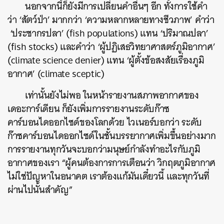
นอกจากนี้ก็ยังมีการเปลี่ยนคำอื่นๆ อีก ทั้งการใช้คำ
ว่า ‘สัตว์ป่า’ มากกว่า ‘ความหลากหลายทางชีวภาพ’ คำว่า
‘ประชากรปลา’ (fish populations) แทน ‘ปริมาณปลา’
(fish stocks) และคำว่า ‘ผู้ปฏิเสธวิทยาศาสตร์ภูมิอากาศ’
(climate science denier) แทน ‘ผู้ตั้งข้อสงสัยเรื่องภูมิ
อากาศ’ (climate sceptic)
ค้นหา
SHARE
TWEET
LINE
EMAIL
เท่านั้นยังไม่พอ ในหน้ารายงานสภาพอากาศของ
เดอะการ์เดียน ก็ยังเพิ่มการรายงานระดับก๊าซ
คาร์บอนไดออกไซด์ของโลกด้วย ไวเนอร์บอกว่า ระดับ
ก๊าซคาร์บอนไดออกไซด์ในชั้นบรรยากาศเพิ่มขึ้นอย่างมาก
การรายงานทุกวันจะบอกว่ามนุษย์กำลังทำอะไรกับภูมิ
อากาศของเรา “ผู้คนต้องการการเตือนว่า วิกฤตภูมิอากาศ
ไม่ใช่ปัญหาในอนาคต เราต้องแก้มันเดี๋ยวนี้ และทุกวันที่
ผ่านไปนั้นสำคัญ”