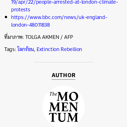
19/apr/22/people-arrested-at-london-climate-
protests
https://www.bbc.com/news/uk-england-
london-48011838
ที่มาภาพ: TOLGA AKMEN / AFP
Tags:
โลกร้อน
,
Extinction Rebellion
AUTHOR