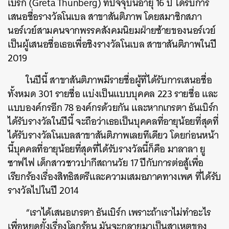
เบิร์ก
(Greta Thunberg) ที่ปัจจุบันอายุ 16 ปี
ได้รับการ
เสนอชื่อรางวัลโนเบล
สาขาสันติภาพ
โดยสมาชิกสภา
นอร์เวย์สามคนจากพรรคสังคมนิยมฝ่ายซ้ายของนอร์เวย์
เป็นผู้เสนอชื่อเธอเพื่อชิงรางวัลโนเบล
สาขาสันติภาพในปี
2019
ในปีนี้ สาขาสันติภาพมีรายชื่อผู้ที่ได้รับการเสนอชื่อ
ทั้งหมด
301
รายชื่อ แบ่งเป็นแบบบุคคล
223
รายชื่อ
และ
แบบองค์กรอีก
78
องค์กรด้วยกัน
และหากเกรตา
ธันเบิร์ก
ได้รับรางวัลในปีนี้
จะถือว่าเธอเป็นบุคคลที่อายุน้อยที่สุดที่
ได้รับรางวัลโนเบลสาขาสันติภาพเลยทีเดียว
โดยก่อนหน้า
นี้บุคคลที่อายุน้อยที่สุดที่ได้รับรางวัลนี้ก็คือ
มาลาลา
ยู
ซาฟไฟ
เด็กสาวชาวปากีสถานวัย
17
ปีกับการต่อสู้เพื่อ
เรียกร้องเรื่องสิทธิสตรีและความเสมอภาคทางเพศ
ที่
ได้รับ
รางวัลไปในปี
2014
“
เราได้เสนอเกรตา
ธันเบิร์ก
เพราะถ้าเราไม่ทำอะไร
เพื่อหยุดยั้งเรื่องโลกร้อน
มันจะกลายมาเป็นสาเหตุของ