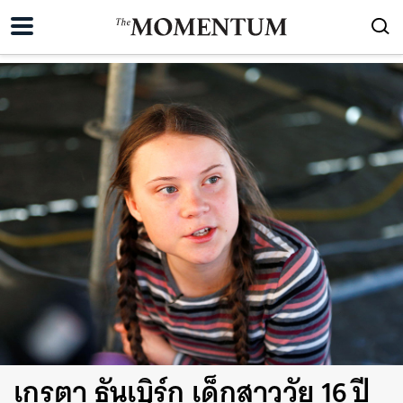
เกรตา ธันเบิร์ก เด็กสาววัย 16 ปี