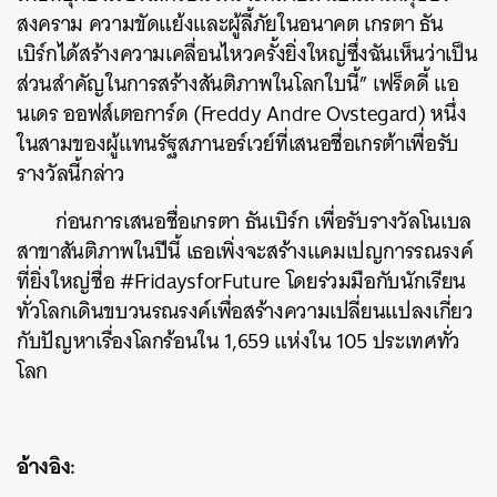
สงคราม
ความขัดแย้งและผู้ลี้ภัยในอนาคต
เกรตา
ธัน
เบิร์ก
ได้สร้างความเคลื่อนไหวครั้งยิ่งใหญ่ซึ่งฉันเห็นว่าเป็น
ส่วนสำคัญในการสร้างสันติภาพในโลกใบนี้
” เฟร็ดดี้ แอ
นเดร ออฟส์เตอการ์ด (Freddy Andre Ovstegard)
หนึ่ง
ในสามของผู้แทนรัฐสภานอร์เวย์ที่เสนอชื่อเกรต้าเพื่อรับ
รางวัลนี้กล่าว
ก่อนการเสนอชื่อเกรตา
ธันเบิร์ก
เพื่อ
รับรางวัลโนเบล
สาขาสันติภาพในปีนี้
เธอเพิ่งจะ
สร้างแคมเปญการรณรงค์
ที่ยิ่งใหญ่ชื่อ
#FridaysforFuture
โดยร่วมมือกับนักเรียน
ทั่วโลกเดินขบวนรณรงค์เพื่อสร้างความเปลี่ยนแปลงเกี่ยว
ค้นหา
กับปัญหาเรื่องโลกร้อนใน
1,659
แห่งใน
105
ประเทศทั่ว
SHARE
TWEET
LINE
EMAIL
โลก
อ้างอิง: