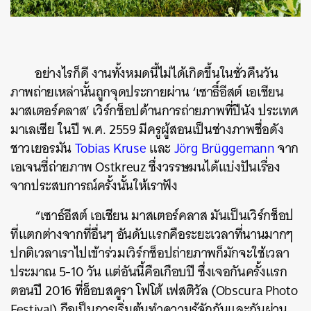
อย่างไรก็ดี งานทั้งหมดนี้ไม่ได้เกิดขึ้นในชั่วคืนวัน
ภาพถ่ายเหล่านั้นถูกจุดประกายผ่าน ‘เซาธื์อีสต์ เอเชียน
มาสเตอร์คลาส’ เวิร์กช็อปด้านการถ่ายภาพที่ปีนัง ประเทศ
มาเลเซีย ในปี พ.ศ. 2559 มีครูผู้สอนเป็นช่างภาพชื่อดัง
ชาวเยอรมัน
Tobias Kruse
และ
Jörg Brüggemann
จาก
เอเจนซี่ถ่ายภาพ Ostkreuz ซึ่งวรรษมนได้แบ่งปันเรื่อง
จากประสบการณ์ครั้งนั้นให้เราฟัง
“เซาธ์อีสต์ เอเชียน มาสเตอร์คลาส มันเป็นเวิร์กช็อป
ที่แตกต่างจากที่อื่นๆ อันดับแรกคือระยะเวลาที่นานมากๆ
ปกติเวลาเราไปเข้าร่วมเวิร์กช็อปถ่ายภาพก็มักจะใช้เวลา
ประมาณ 5-10 วัน แต่อันนี้คือเกือบปี ซึ่งเจอกันครั้งแรก
ตอนปี 2016 ที่อ็อบสคูรา โฟโต้ เฟสติวัล (Obscura Photo
Festival) ถือเป็นการเริ่มต้นทำความรู้จักกันและกันผ่าน