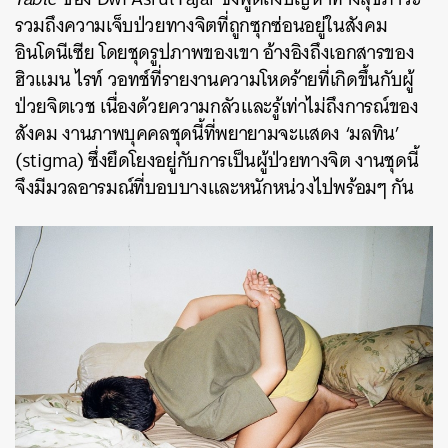
รวมถึงความเจ็บป่วยทางจิตที่ถูกซุกซ่อนอยู่ในสังคม
อินโดนีเซีย โดยชุดรูปภาพของเขา อ้างอิงถึงเอกสารของ
ฮิวแมน ไรท์ วอทช์ที่รายงานความโหดร้ายที่เกิดขึ้นกับผู้
ป่วยจิตเวช เนื่องด้วยความกลัวและรู้เท่าไม่ถึงการณ์ของ
สังคม งานภาพบุคคลชุดนี้ที่พยายามจะแสดง ‘มลทิน’
(stigma) ซึ่งยึดโยงอยู่กับการเป็นผู้ป่วยทางจิต งานชุดนี้
จึงมีมวลอารมณ์ที่บอบบางและหนักหน่วงไปพร้อมๆ กัน