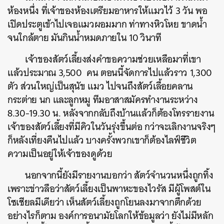
ห้องหนึ่ง
ที่เจ้าของห้องเตรียมอาหารให้แมวไว้
3
วัน
พอ
เปิดประตูเข้าไปเจอแมวผอมมาก
ท่าทางหิวโหย
ขาดน้ำ
จนใกล้ตาย
มันกินน้ำหมดภายใน
10
วินาที
เจ้าของสัตว์เลี้ยงส่งคำขอความช่วยเหลือมาที่เขา
แล้วประมาณ
3,500
คน
ตอนนี้จัดการไปแล้วราว
1,300
ตัว
ส่วนใหญ่เป็นสุนัข
แมว
ไปจนถึงสัตว์เลื้อยคลาน
กระต่าย
นก
และลูกหมู
ทีมอาสาสมัครทำงานระหว่าง
8.30-19.30
น
.
หลังจากกลับถึงบ้านแล้วก็ต้องโทรรายงาน
เจ้าของสัตว์เลี้ยงที่มีคิวในวันรุ่งขึ้นต่อ
กว่าจะเลิกงานจริงๆ
ก็หลังเที่ยงคืนไปแล้ว
บางครั้งพวกเขาก็ต้องไลฟ์ชีวิต
ความเป็นอยู่ให้เจ้าของดูด้วย
นอกจากนี้ยังมีรายงานบอกว่า
สัตว์จำนวนหนึ่งถูกทิ้ง
เพราะข่าวลือว่าสัตว์เลี้ยงเป็นพาหะของไวรัส
มีผู้โพสต์ใน
โซเชียลมีเดียว่า
เห็นสัตว์เลี้ยงถูกโยนลงมาจากตึกด้วย
อย่างไรก็ตาม
องค์การอนามัยโลกให้ข้อมูลว่า
ยังไม่มีหลัก
ค้นหา