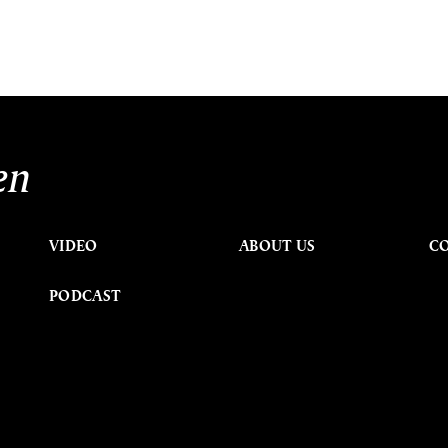
en
VIDEO
ABOUT US
C
PODCAST