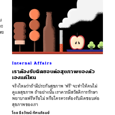
บ
าะ
ุษย
Internal Affairs
เราต้องรับผิดชอบต่อสุขภาพของตัว
นหา
เองแค่ไหน
SHARE
TWEET
LINE
EMAIL
จริงไหมว่าถ้ามีประกันสุขภาพ 'ฟรี' จะทำให้คนไม่
ดูแลสุขภาพ ถ้าอย่างนั้น เราควรมีสวัสดิการรักษา
พยาบาลฟรีหรือไม่ หรือใครควรต้องรับผิดชอบต่อ
สุขภาพของเรา
โดย
ธีรวัฒน์ ทัศนภิรมย์