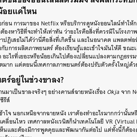
้อยแค่ไหน
่อก่อน การมาของ Netflix หรือบริการดูหนังออนไลน์ทำให้
็ต้องหาวิธีที่จะทำให้เท่าทัน ว่าอะไรคือสิ่งที่ควรมีในโรงภา
ราปฏิเสธไม่ได้ว่านี่คือสิ่งที่เกิดขึ้น และในอนาคต แพลตฟอร
ับการผลิตภาพยนตร์ ต้องเรียนรู้และเข้าใจมันให้ดี ขณะเดี
 อะไรที่เยอะหรือน้อยเกินไปต้องเปลี่ยนแปลงตามกฎธรร
งฮิตมาก แต่ตอนนี้เทศกาลภาพยนตร์ต้องปรับตัวครั้งใหญ่
์อยู่ในช่วงขาลง?
่ผ่านมาเป็นขาลงจริงๆ อย่างคานส์ฉายหนังเรื่อง
Okja
จาก Ne
รีส์
้องเข้าใจ นอกเหนือจากฉายหนัง เราต้องทำอะไรมากกว่านั้นหรือ
คลื่อนไหว เทศกาลหนังเวนิสก็นำเทคโนโลยี VR (Virtual R
เกตเห็นและต้องมีการพูดคุยและพัฒนากันต่อไป แต่ทั้งนี้ก็ต้