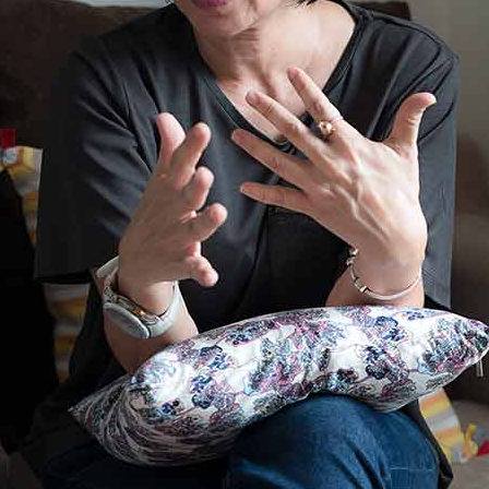
SHARE
TWEET
LINE
EMAIL