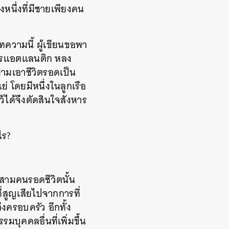
หนึ่งที่มีชายเพียงคน
ทความนี้
ผู้เขียนขอพา
ทรแอตแลนติก
หลง
ยามเอาชีวิตรอดเป็น
ย่
โดยมีหนึ่งในลูกเรือ
้ได้จึงตัดสินใจสังหาร
ไร
?
กสามคนรอดชีวิตนั้น
่สูญเสียไปจากการที่
ถึงครอบครัว
อีกทั้ง
ุคคลอื่นที่เพิ่มขึ้น