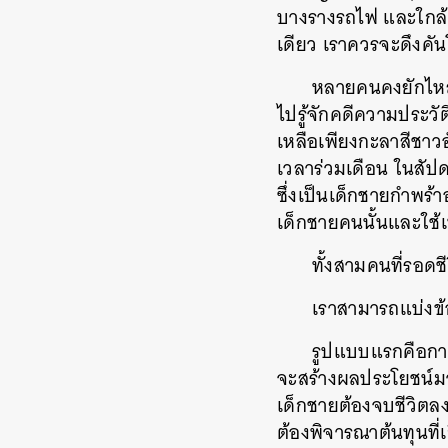
บางรางรถไฟ
และใกล้
เดียว
เราควรจะดึงคันโ
หลายคนคงยักไหล่ก
ไปรู้จักคดีความประวั
เหลือเพียงกะลาสีชาว
เวลาร่วมเดือน
ในสัปด
ซึ่งเป็นเด็กชายกำพร้
เด็กชายคนนั้นและใช้เ
ทั้งสามคนที่รอดช
เราสามารถแบ่งข้อ
รูปแบบแรกคือการช
จะสร้างผลประโยชน์มา
เด็กชายต้องจบชีวิตล
ต้องพิจารณาต้นทุนที่