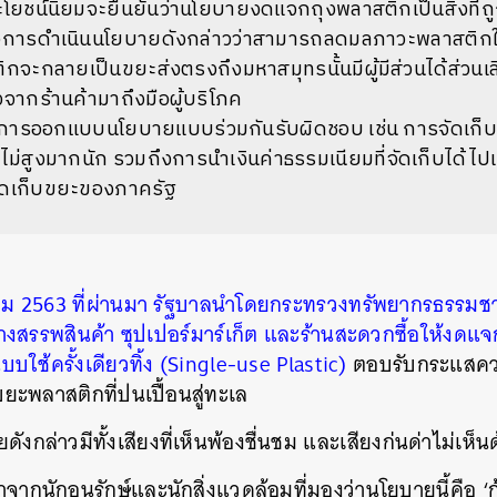
ยชน์นิยมจะยืนยันว่านโยบายงดแจกถุงพลาสติกเป็นสิ่งที่ถ
งการดำเนินนโยบายดังกล่าวว่าสามารถลดมลภาวะพลาสติกในท
ิกจะกลายเป็นขยะส่งตรงถึงมหาสมุทรนั้นมีผู้มีส่วนได้ส่วนเส
ากร้านค้ามาถึงมือผู้บริโภค
ในการออกแบบนโยบายแบบร่วมกันรับผิดชอบ
เช่น
การจัดเก็บ
ม่สูงมากนัก
รวมถึงการนำเงินค่าธรรมเนียมที่จัดเก็บได้ไ
ดเก็บขยะของภาครัฐ
คม
2563
ที่ผ่านมา
รัฐบาลนำโดยกระทรวงทรัพยากรธรรมชาต
้างสรรพสินค้า
ซุปเปอร์มาร์เก็ต
และร้านสะดวกซื้อให้งดแจ
ใช้ครั้งเดียวทิ้ง
(Single-use Plastic)
ตอบรับกระแสคว
พลาสติกที่ปนเปื้อนสู่ทะเล
งกล่าวมีทั้งเสียงที่เห็นพ้องชื่นชม
และเสียงก่นด่าไม่เห็น
าจากนักอนุรักษ์และนักสิ่งแวดล้อมที่มองว่านโยบายนี้คือ
‘