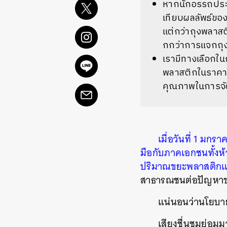
หากนักอรรถประโ
เทียบผลลัพธ์ขอ
แต่กว่าถุงพลาสต
กกว่าการแจกถุงจ
เรามีทางเลือก
พลาสติกในราคาไ
คุณภาพในการจั
เมื่อวันที่
1
มกรา
มือกับภาคเอกชนทั้งห
ปริมาณขยะพลาสติกแบบ
สาธารณชนต่อปัญหาขยะ
แน่นอนว่านโยบายดั
เสียงชื่นชมย่อมม