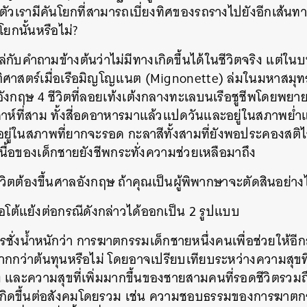
ตัวเรามีคันโยกที่สามารถเบี่ยงทิศของรถรางไปยังอีกเส้นทาง
SHARE
TWEET
LINE
EMAIL
ยกนั้นหรือไม่
?
ับคำถามข้างต้นว่าไม่มีทางเกิดขึ้นได้ในชีวิตจริง
แต่ในบ
ติศาสตร์เมื่อเรือมิญโญแนต
(Mignonette)
ล่มในมหาสมุ
อังกฤษ
4
ชีวิตที่ลอยเท้งเต้งกลางทะเลบนเรือชูชีพโดยพยา
าห์ที่สาม
ทั้งสี่อดอาหารมาแล้วแปดวันและอยู่ในสภาพย่ำแ
าอยู่ในสภาพที่ยากจะรอด
กะลาสีทั้งสามที่ยังพอประคองสติไว
นื้อของเด็กชายยังชีพกระทั่งความช่วยเหลือมาถึง
ีวิตต้องขึ้นศาลอังกฤษ
ถ้าคุณเป็นผู้พิพากษาจะตัดสินอย่าง
โต้แย้งต่อกรณีดังกล่าวได้ออกเป็น
2
รูปแบบ
ั่งน้ำหนักว่า
การฆาตกรรมเด็กชายหนึ่งคนเพื่อช่วยให้อี
กกว่าต้นทุนหรือไม่
โดยอาจเปรียบเทียบระหว่างความสุขที
ง
และความสุขที่เพิ่มมากขึ้นของชายสามคนที่รอดชีวิตรวม
เกิดขึ้นต่อสังคมโดยรวม
เช่น
ความชอบธรรมของการฆาตกรรมบ