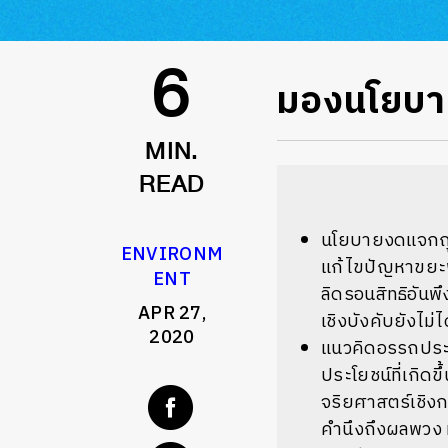
มองนโยบาย
6
MIN.
READ
นโยบายงดแจกถุงพ
ENVIRONM
แก้ไขปัญหาขยะ
ENT
ลิดรอนสิทธิอันพึ
APR 27,
เชิงบังคับยังไม่
2020
แนวคิดอรรถประ
ประโยชน์ที่เกิดขึ
จริยศาสตร์เชิง
คำนึงถึงผลพวง