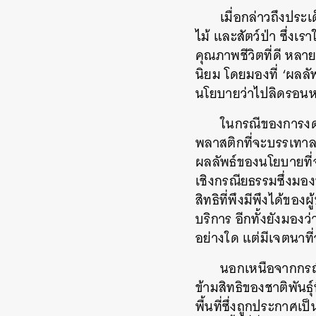
เมื่อกล่าวถึงประเ
ไม้
และสัตว์ป่า
ซึ่งเร
คุณภาพชีวิตที่ดี
หลายค
นิยม
โดยมองที่
‘
ผลลัพ
นโยบายว่าไปลิดรอนหร
ในกรณีของการง
พลาสติกที่จะบรรเทา
ผลลัพธ์ของนโยบายที่
เชิงกรณียธรรมซึ่งมอง
สิทธิที่พึงมีพึงได้ขอ
บริการ
อีกทั้งยังมอง
อย่างใด
แต่มีเจตนาท
นอกเหนือจากกรณี
ข้ามสิทธิของชาติพันธุ์
พื้นที่ซึ่งถูกประกาศเ