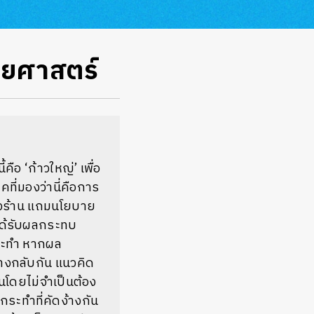
ิยศาสตร์
้คือ
‘
ก้าวใหญ่
’
เพื่อ
คที่มองว่านี่คือการ
งร้าน
แถมนโยบาย
ได้รับผลกระทบ
ระทำ
หากผล
างกลับกัน
แนวคิด
โดยไม่จำเป็นต้อง
กระทำที่คัดง้างกัน