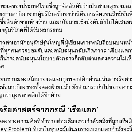
ะเลของประเทศไทยซึ่งถูกจัดอันดับว่าเป็นสาเหตุของมลภ
ียงก่นด่าก็มาจากผู้บริโภคที่มองว่านี่คือการลิดรอนสิทธิอันพ
ซื้อสินค้าจากห้างร้าน
แถมนโยบายเชิงบังคับยังไม่ได้เสนอท
ู้บริโภคที่ได้รับผลกระทบ
วทำเอานักอนุรักษ์รุ่นใหญ่ที่ผู้เขียนเคารพนับถือบ่นบนหน้า
ยที่ทุกคนควรยอมรับและสนับสนุนกลับเกิดภาวะ
‘
เสียงแตก
ไรก็น่าจะสนับสนุนนโยบายดังกล่าวก็กลับลำแสดงความไม่เห็
ภค
เขียนชวนมองนโยบายงดแจกถุงพลาสติกผ่านแว่นตาจริยศา
ะข้อถกเถียงของทั้งสองฝ่ายแล้ว
ยังสามารถนำไปขยายความ
ญ่กว่าถุงพลาสติกได้อีกด้วย
จริยศาสตร์จากกรณี
‘
เรือแตก
’
ลองทางความคิดที่ท้าทายต่อมศีลธรรมว่าด้วยสิ่งที่ถูกหรือผ
ley Problem)
ที่เราในฐานะผู้เห็นรถรางเบรกแตกกำลังจะว
นหา