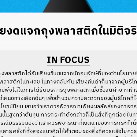
งดแจกถุงพลาสติกในมิติจร
IN FOCUS
ลาสติกได้รับเสียงชื่นชมจากนักอนุรักษ์ที่มองว่านโยบายนี
พลาสติกในทะเลข
ในทางกลับกัน
เสียงก่นด่าก็มาจากผู้บริโภ
งมีพึงได้ในการได้รับบริการถุงพลาสติกเมื่อซื้อสินค้าจากห้า
ได้เสนอทางเลือกอื่นๆ
เพื่ออำนวยความสะดวกของผู้บริโภคที่
โยชน์นิยม
เสนอว่าเราควรพิจารณาเพียงผลลัพธ์ของการก
้นนั้นสูงกว่าต้นทุน
การกระทำดังกล่าวก็เป็นสิ่งที่ถูกต้อง
ในท
กรณียธรรมมองว่าเราควรพิจารณาที่เจตนาของการกระทำนั้น
หลายครั้งที่ทั้งสองแนวคิดให้คำตอบของสิ่งที่ควรหรือไม่ควร