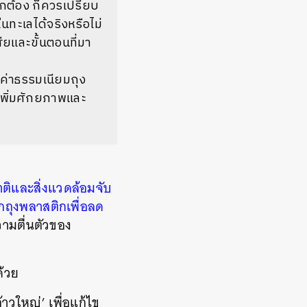
ูกต้อง
ก็ควรเปรียบ
ะเลได้จริงหรือไม่
ียและขั้นตอนที่มา
ค่าธรรมเนียมถุง
ปเพิ่มศักยภาพและ
ิและสิ่งแวดล้อมจับ
กถุงพลาสติกเพื่อลด
ามตื่นตัวของ
ด้วย
ก้าวใหญ่
’
เพื่อแก้ไข