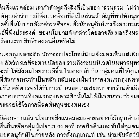
ด็นสิ่งแวดล้อม
เรากำลังพูดถึงสิ่งที่เป็นของ
‘
ส่วนรวม
’
ไม่ว
าให้คุณค่าว่าการมีสิ่งแวดล้อมที่ดีเป็นส่วนสำคัญที่ทำให้มนุ
รั้งที่นโยบายดังกล่าวหรือกระทั่งนักอนุรักษ์เองจึงสวม
ธ์ที่พึงประสงค์
’
ของนโยบายดังกล่าวโดยอาจลืมมองถึงผ
ือกระทบสิทธิของคนอื่นหรือไม่
ดแจกถุงพลาสติก
นักอรรถประโยชน์นิยมจึงมองเห็นแต่เพ
ลง
สัตว์ทะเลที่จะตายน้อยลง
รวมถึงระบบนิเวศในมหาสมุทรที
จะทำให้สังคมโดยรวมดีขึ้น
ในทางกลับกัน
กลุ่มคนที่ให้คุ
ที่ตัวการกระทำเป็นหลัก
กลับมองเห็นว่าการงดแจกถุงพลา
งผู้บริโภคที่ควรจะได้รับการอำนวยความสะดวกจากร้านค้าเมื่
ว่าภาคเอกชนที่งดแจกถุงพลาสติกนั้นไม่ได้มีเจตนาจะช่วยเห
ี่จะฉวยใช้โอกาสนี้ลดต้นทุนของตนเอง
ดังกล่าวแล้ว
นโยบายสิ่งแวดล้อมหลายอย่างก็มักถูกตำหน
พื้นถิ่นหรือกลุ่มผู้เปราะบาง
อาทิ
การยึดคืนและขับไล่ชุมชน
ป็นเขตอนุรักษ์ในภายหลัง
การตั้งกฎเกณฑ์
เช่น
ห้ามจับสัตว์ป