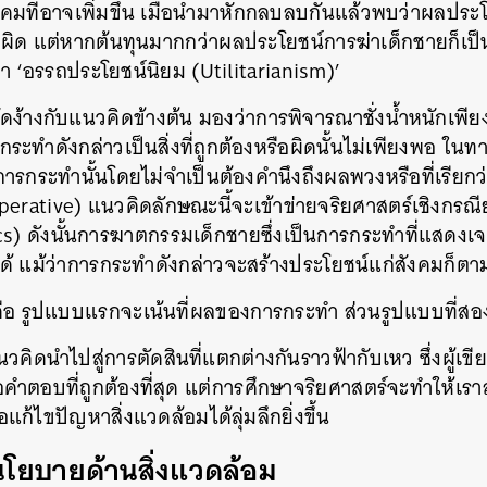
มที่อาจเพิ่มขึ้น
เมื่อนำมาหักกลบลบกันแล้วพบว่าผลประโ
ผิด
แต่หากต้นทุนมากกว่าผลประโยชน์การฆ่าเด็กชายก็เป็นส
่า
‘
อรรถประโยชน์นิยม
(Utilitarianism)’
คัดง้างกับแนวคิดข้างต้น
มองว่าการพิจารณาชั่งน้ำหนักเพ
ระทำดังกล่าวเป็นสิ่งที่ถูกต้องหรือผิดนั้นไม่เพียงพอ
ในทา
รกระทำนั้นโดยไม่จำเป็นต้องคำนึงถึงผลพวงหรือที่เรียกว
perative)
แนวคิดลักษณะนี้จะเข้าข่ายจริยศาสตร์เชิงกรณ
cs)
ดังนั้นการฆาตกรรมเด็กชายซึ่งเป็นการกระทำที่แสดงเจ
ด้
แม้ว่าการกระทำดังกล่าวจะสร้างประโยชน์แก่สังคมก็ตา
ือ
รูปแบบแรกจะเน้นที่ผลของการกระทำ
ส่วนรูปแบบที่สอ
นวคิดนำไปสู่การตัดสินที่แตกต่างกันราวฟ้ากับเหว
ซึ่งผู้เ
คำตอบที่ถูกต้องที่สุด
แต่การศึกษาจริยศาสตร์จะทำให้เร
ก้ไขปัญหาสิ่งแวดล้อมได้ลุ่มลึกยิ่งขึ้น
นโยบายด้านสิ่งแวดล้อม