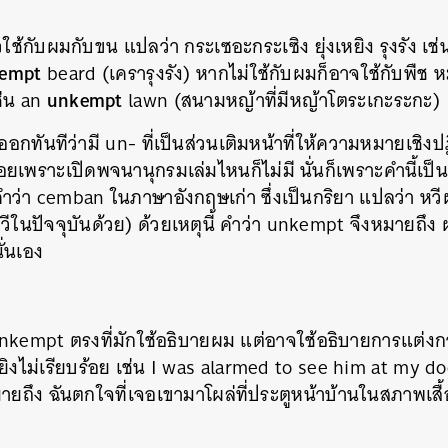
SHARE
TWEET
LINE
EMAIL
วใช้กับผมกับขน แปลว่า กระเซอะกระเซิง ยุ่งเหยิง รุงรัง เช
empt
beard (เครารุงรัง) หากไม่ใช้กับผมก็อาจใช้กับพืช หม
unkempt
ช่น an
lawn (สนามหญ้าที่มีหญ้าโตระเกะระกะ)
ดูออกทันทีว่ามี un- ที่เป็นส่วนเติมหน้าที่ให้ความหมายเชิง
เพราะเปิดพจนานุกรมเล่มไหนก็ไม่มี นั่นก็เพราะคำนี้เป็
ว่า cemban ในภาษาอังกฤษเก่า ซึ่งเป็นกริยา แปลว่า หวี
วีในปัจจุบันด้วย) ด้วยเหตุนี้ คำว่า unkempt จึงหมายถึง ผม
ั่นเอง
unkempt ตรงที่มักใช้อธิบายผม แต่อาจใช้อธิบายการแต่งก
เหยิงไม่เรียบร้อย เช่น I was alarmed to see him at my d
ยถึง ฉันตกใจที่เจอเขามาโผล่ที่ประตูหน้าบ้านในสภาพเสื้อผ