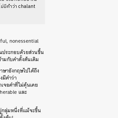
ม่มีคำว่า chalant
tful, nonessential
้วนประกอบด้วยส่วนขึ้น
ามกับคำตั้งต้นเดิม
ภาษาอังกฤษไปได้ถึง
งมีคำว่า
จอคำที่ไม่คุ้นเคย
pherable และ
่มหนึ่งที่แม้จะขึ้น
ั้งต้น!