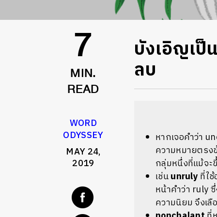
บังเอิญเป็
7
ลบ
MIN.
READ
WORD
ODYSSEY
หากเจอคำว่า unc
ความหมายตรงข้า
MAY 24,
2019
กลุ่มหนึ่งที่แม้
เช่น
unruly
ที่ใ
หน้าคำว่า ruly 
ความนิยม จึงเลื
nonchalant
ที