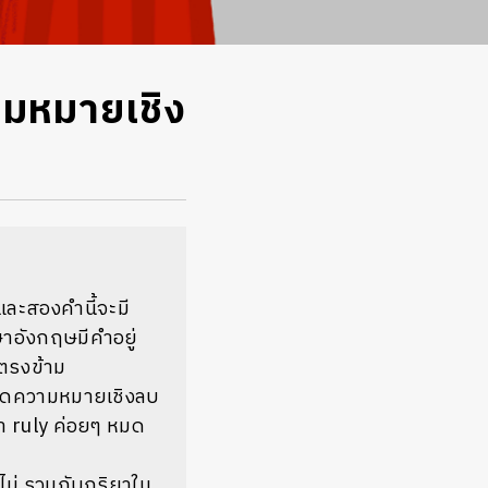
วามหมายเชิง
และสองคำนี้จะมี
าอังกฤษมีคำอยู่
ู่ตรงข้าม
้เกิดความหมายเชิงลบ
่า ruly ค่อยๆ หมด
า ไม่ รวมกับกริยาใน