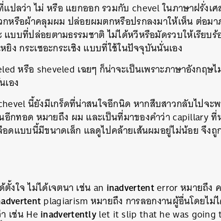
ที่แปลว่า ไม่ หรือ แยกออก รวมกับ chevel ในภาษาฝรั่งเศ
มวกหรือผ้าคลุมผม ปล่อยผมตกหรือปรกลงมาให้เห็น ต่อมา
บบที่ปล่อยตามธรรมชาติ ไม่ได้หวีหรือมัดรวบให้เรียบร้อย
หยิง กระเซอะกระเซิง แบบที่ใช้ในปัจจุบันนั่นเอง
 cheveled หรือ sheveled เฉยๆ ก็น่าจะเป็นเพราะภาษาอังกฤษไ
่นเอง
ำว่า chevel นี้ยังมีเกร็ดที่น่าสนใจอีกนิด หากสืบสาวกลับไปจ
นอีกทอด หมายถึง ผม และเป็นที่มาของคำว่า capillary ที
อดแบบนี้มีขนาดเล็ก แลดูไปคล้ายเส้นผมอยู่ไม่น้อย จึงถูกเ
inadvertent
ด้ตั้งใจ ไม่ได้เจตนา เช่น an
error หมายถึง ค
nadvertent
plagiarism หมายถึง การลอกงานผู้อื่นโดยไม่ได้เ
inadvertently
่า เช่น He
let it slip that he was going