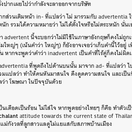
ั้งปากเผยไปว่ากำลังจะลาออกจากบริษัท
ากส่วนเติมหน้า in- ที่แปลว่า ไม่ มารวมกับ advertenti
ัก รวมได้ความหมายว่า ไม่ได้ตั้งใจหรือไม่ตระหนัก นั่นเ
ำว่า advertent นี้จะบอกว่าไม่มีใช้ในภาษาอังกฤษก็คงไม่ถูก
หญ่ๆ (เน้นคำว่า ใหญ่ๆ) ก็ยังอาจเจอว่าเก็บคำนี้ไว้อยู่ เ
้น หากจะพูดว่าคำว่า inadvertent เป็นคำที่ไร้คู่ก็คงไม่ผิด
ำว่า advertentia ที่พูดถึงไปด้านบนนั้น มาจาก ad- ที่แปลว่า ไ
รวมแปลว่า ทำให้คนหันมาสนใจ ดึงดูดความสนใจ และเป็นท
ลว่า โฆษณา ในปัจจุบันด้วย
ป็นเดือดเป็นร้อน ไม่ใส่ใจ หากพูดอย่างไทยๆ ก็คือ ทำตัวเป็
chalant
attitude towards the current state of Thail
อแม่กังวลที่ลูกสาวแลดูไม่แยแสกับสภาพบ้านเมือง