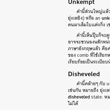
Unkempt
คำนี้ส่วนใหญ่แล้
unk
ยุ่งเหยิง) หรือ an
คนมาเล็มใบแต่งกิ่ง เ
คำนี้เห็นปุ๊บก็จะ
อาจจะชวนฉงนสักหน่อย
ภาษาอังกฤษแล้ว คือคำ
ของ comb ที่ใช้เรียกห
เรียบร้อยเป็นระเบียบน
Disheveled
คำนี้คล้ายๆ กับ 
เช่นกัน หมายถึง ยุ่ง
disheveled
state. หมา
ไม่ได้