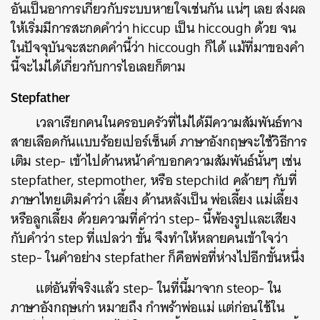
อันเป็นอาการเกี่ยวกับระบบหายใจเช่นกัน แน่ๆ เลย ส่งผล
SHARE
TWEET
LINE
EMAIL
ให้เริ่มมีการสะกดคำว่า hiccup เป็น hiccough ด้วย จน
ในปัจจุบันจะสะกดคำนี้ว่า hiccough ก็ได้ แม้ที่มาของคำ
นี้จะไม่ได้เกี่ยวกับการไอเลยก็ตาม
Stepfather
เวลาเรียกคนในครอบครัวที่ไม่ได้มีความสัมพันธ์ทาง
สายเลือดกันแบบร้อยเปอร์เซ็นต์ ภาษาอังกฤษจะใช้วิธีการ
เติม step- เข้าไปด้านหน้าคำบอกความสัมพันธ์นั้นๆ เช่น
stepfather, stepmother, หรือ stepchild คล้ายๆ กับที่
ภาษาไทยเติมคำว่า เลี้ยง ด้านหลังเป็น พ่อเลี้ยง แม่เลี้ยง
หรือลูกเลี้ยง ด้วยความที่คำว่า step- นี้พ้องรูปและเสียง
กับคำว่า step ที่แปลว่า ขั้น จึงทำให้หลายคนเข้าใจว่า
step- ในคำอย่าง stepfather ก็คือพ่อที่ห่างไปอีกขั้นหนึ่ง
แต่อันที่จริงแล้ว step- ในที่นี้มาจาก steop- ใน
ภาษาอังกฤษเก่า หมายถึง กำพร้าพ่อแม่ แต่ก่อนใช้ใน