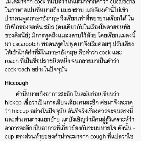
ไม่ได้มาจาก cock ที่แปลว่าไก่แต่มาจากคำว่า cucaracha
ในภาษาสเปนที่หมายถึง แมลงสาบ แต่เสียงคำนี้ไม่เข้า
ปากคนพูดภาษาอังกฤษ จึงเรียกเท่าที่พยายามเรียกได้ ใน
บันทึกของจอห์น สมิธ (คนเดียวกับในเรื่องโพคาฮอนทัส
ของดิสนีย์) มีการพูดถึงแมลงสาบไว้ด้วย โดยเรียกแมลงนี้
มา cacarootch พอคนพูดไปพูดมาจึงเริ่มค่อยๆ ปรับเสียง
ให้เข้าใกล้คำที่มีในภาษาอังกฤษ คือคำว่า cock และ
roach ที่เป็นชื่อปลาชนิดหนึ่ง จนกลายมาเป็นคำว่า
cockroach อย่างในปัจจุบัน
Hiccough
คำนี้หมายถึงอาการสะอึก ในสมัยก่อนเขียนว่า
hickop เชื่อว่าเป็นการเลียนเสียงคนสะอึก ต่อมาจึงสะกด
ว่า hiccup อย่างในปัจจุบัน อันที่จริงเรื่องควรจะจบตรงนี้
และต่างคนต่างแยกย้าย แต่บังเอิญว่ามีคนสู่รู้วิเคราะห์ว่า
อาการสะอึกเป็นอาการที่เกี่ยวข้องกับระบบหายใจ ดังนั้น -
cup ตรงส่วนท้ายของคำน่าจะมาจาก cough ที่แปลว่าไอ
ค้นหา