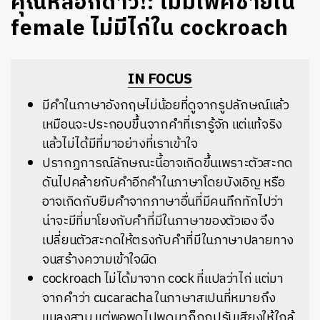
คุณหลอกดาว!: ไม่มีเพศชายใน
female ไม่มีไก่ใน cockroach
IN FOCUS
มีคำในภาษาอังกฤษไม่น้อยที่ดูจากรูปลักษณ์แล้ว
เหมือนจะประกอบขึ้นจากคำที่เรารู้จัก แต่แท้จริง
แล้วไม่ได้มีที่มาอย่างที่เราเข้าใจ
ปรากฏการณ์ลักษณะนี้อาจเกิดขึ้นเพราะตัวสะกด
ดันไปคล้ายกับคำอีกคำในภาษาโดยบังเอิญ หรือ
อาจเกิดกับยืมคำจากภาษาอื่นที่มีคนทึกทักไปว่า
น่าจะมีที่มาโยงกับคำที่มีในภาษาของตัวเอง จึง
เปลี่ยนตัวสะกดให้ตรงกับคำที่มีในภาษาปลายทาง
จนสร้างความเข้าใจผิด
cockroach ไม่ได้มาจาก cock ที่แปลว่าไก่ แต่มา
จากคำว่า cucaracha ในภาษาสเปนที่หมายถึง
แมลงสาบ แต่พอพูดไปพูดมาก็ถูกปรับเสียงให้ใกล้