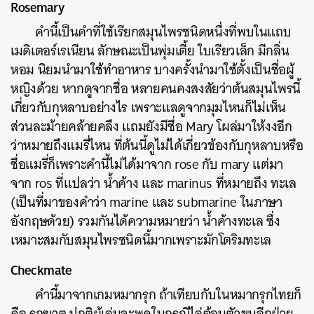
Rosemary
คำนี้เป็นคำที่ใช้เรียกสมุนไพรชนิดหนึ่งที่พบในแถบ
เมดิเตอร์เรเนียน ลักษณะเป็นพุ่มเตี้ย ใบเรียวเล็ก มีกลิ่น
หอม นิยมนำมาใช้ทำอาหาร บางครั้งนำมาใช้ตั้งเป็นชื่อผู้
หญิงด้วย หากดูจากชื่อ หลายคนคงสงสัยว่าต้นสมุนไพรนี้
เกี่ยวกับกุหลาบอย่างไร เพราะแลดูจากมุมไหนก็ไม่เห็น
ส่วนละม้ายคล้ายคลึง แถมยังมีชื่อ Mary โผล่มาให้งงอีก
ว่าหมายถึงแมรี่ไหน ที่ต้นนี้ดูไม่ได้เกี่ยวข้องกับกุหลาบหรือ
ชื่อแมรี่ก็เพราะคำนี้ไม่ได้มาจาก rose กับ mary แต่มา
จาก ros ที่แปลว่า น้ำค้าง และ marinus ที่หมายถึง ทะเล
(เป็นที่มาของคำว่า marine และ submarine ในภาษา
อังกฤษด้วย) รวมกันได้ความหมายว่า น้ำค้างทะเล ซึ่ง
เหมาะสมกับสมุนไพรชนิดนี้มากเพราะมักโตริมทะเล
Checkmate
คำนี้มาจากเกมหมากรุก ถ้าเทียบกับในหมากรุกไทยก็
คือ รุกฆาต ปกติผู้เล่นจะพูดในกรณีไล่ต้อนตัวขุนอีกฝ่าย