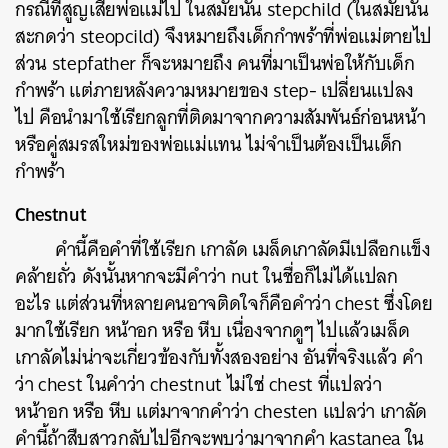
กรณีที่สูญเสียพ่อแม่ไป ในสมัยนั้น stepchild (ในสมัยนั้น
สะกดว่า steopcild) จึงหมายถึงเด็กกำพร้าที่พ่อแม่ตายไป
ส่วน stepfather ก็จะหมายถึง คนที่มาเป็นพ่อให้กับเด็ก
กำพร้า แต่ภายหลังความหมายของ step- เปลี่ยนแปลง
ไป คือนำมาใช้เรียกลูกที่ติดมาจากความสัมพันธ์ก่อนหน้า
หรือคู่สมรสใหม่ของพ่อแม่แทน ไม่จำเป็นต้องเป็นเด็ก
กำพร้า
Chestnut
คำนี้คือคำที่ใช้เรียก เกาลัด เมล็ดเกาลัดมีเปลือกแข็ง
คล้ายถั่ว ดังนั้นหากจะมีคำว่า nut ในชื่อก็ไม่ได้แปลก
อะไร แต่ส่วนที่หลายคนอาจติดใจก็คือคำว่า chest ซึ่งโดย
มากใช้เรียก หน้าอก หรือ หีบ เนื่องจากดูๆ ไปแล้วเมล็ด
เกาลัดไม่น่าจะเกี่ยวข้องกับทั้งสองอย่าง อันที่จริงแล้ว คำ
ว่า chest ในคำว่า chestnut ไม่ใช่ chest ที่แปลว่า
หน้าอก หรือ หีบ แต่มาจากคำว่า chesten แปลว่า เกาลัด
คำนี้ถ้าสืบสาวกลับไปอีกจะพบว่ามาจากคำ kastanea ใน