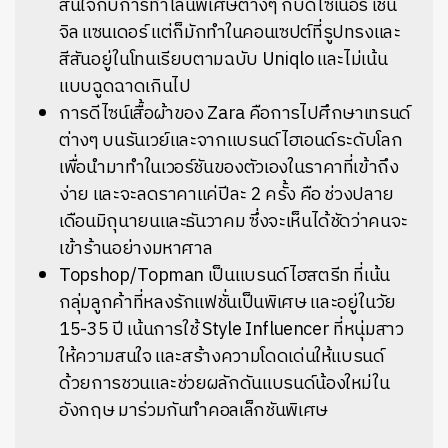
สนใจกับการทำไลน์พิเศษต่างๆ กับดีไซเนอร์ เช่น
จิล แซนเดอร์ แต่ก็มักทำในคอนเซปต์ที่รูปทรงและ
สีสันอยู่ในโทนเรียบตามฉบับ Uniqlo และไม่เน้น
แบบฉูดฉาดเกินไป
การดีไซน์เสื้อผ้าของ Zara คือการไปศึกษาเทรนด์
ต่างๆ บนรันเวย์และจากแบรนด์ไฮเอนด์ระดับโลก
เพื่อนำมาทำในเวอร์ชันของตัวเองในราคาที่เข้าถึง
ง่าย และจะลดราคาแค่ปีละ 2 ครั้ง คือ ช่วงปลาย
เดือนมิถุนายนและธันวาคม ซึ่งจะเห็นได้ชัดว่าคนจะ
เข้าร้านอย่างมหาศาล
Topshop/Topman เป็นแบรนด์ไฮสตรีท ที่เน้น
กลุ่มลูกค้าที่หลงรักแฟชั่นเป็นพิเศษ และอยู่ในวัย
15-35 ปี เน้นการใช้ Style Influencer ที่หนุ่มสาว
ให้ความสนใจ และสร้างความโดดเด่นให้แบรนด์
ด้วยการชวนและช่วยผลักดันแบรนด์น้องใหม่ใน
อังกฤษ มาร่วมกันทำคอลเล็กชันพิเศษ