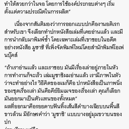
ทำให้สวยกว่าในจอ โดยการใช้องค์ประกอบต่างๆ เริ่ม
ตั้งแต่ความประณีตในการผลิต”
เนื่องจากสันติมองว่าการออกแบบปกคืองานอดิเรก
สำหรับเขา จึงเลือกทำปกหนังสือเล่มที่เคยอ่านแล้ว และมี
การนำกลับมาพิมพ์ซ้ำ โดยเฉพาะเล่มที่เขาชอบในอดีต
อย่างหนังสือ
มูซาชิ
ที่เพิ่งจัดพิมพ์ใหม่โดยสำนักพิมพ์โอเพ่
นบุ๊คส์
“ถ้าเราอ่านแล้ว และเราชอบ มันมีเรื่องเล่าอยู่ภายในหัว
การทำงานก็จะเร็ว เล่มมูซาชิผมอ่านแล้ว เรามีภาพในหัว
ว่าจะทำอย่างไร วิธีคิดของผมก็คือ ปกหนังสือเป็นภาพนิ่ง
ของชุดเรื่องเล่า มันคือคีย์อิมเมจของเรื่องเล่า คุณก็เลือก
มันออกมาเป็นตัวแทนของทั้งหมด”
ผลที่ออกมาคือรอยดาบฟันทิ้งเส้นสีดำบางเฉียบบนพื้นสี
ขาวล้วน มีอักษรคำว่า ‘มูซาชิ’ แบบบางอยู่มุมขวาบนของ
ปก