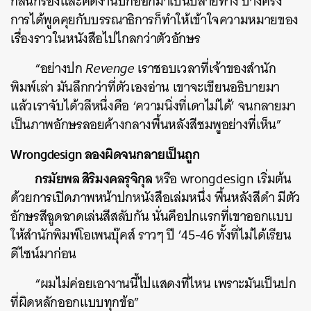
กลั่นกรองและคิดงานปกออกมาเป็นปลายทาง บางครั้ง
การได้พูดคุยกับบรรณาธิการก็ทำให้เข้าใจความหมายของ
เรื่องราวในหนังสือไปไกลกว่าตัวอักษร
“อย่างปก
Revenge
เราชอบเวลาที่เจ้าของสำนัก
พิมพ์เล่า มันลึกกว่าที่ตัวเองอ่าน เขาจะเขียนอธิบายมา
แล้วเราจับได้วลีหนึ่งคือ ‘ความนิ่งที่เดาไม่ได้’ จนกลายมา
เป็นภาพอักษรลอยค้างกลางพื้นหลังสีชมพูอย่างที่เห็น”
Wrongdesign ลองผิดจนกลายเป็นถูก
กรมัยพล สิริมงคลรุจิกุล
หรือ wrongdesign เริ่มต้น
ด้วยการเปิดภาพหน้าปกหนังสือเล่มหนึ่ง พื้นหลังสีดำ มีตัว
อักษรสีฉูดฉาดเล่นสีสลับกัน นั่นคือปกแรกที่เขาออกแบบ
ให้สำนักพิมพ์โอเพนบุ๊คส์ ราวๆ ปี ’45-46 ทั้งที่ไม่ได้เรียน
ดีไซน์มาก่อน
“ผมไม่ค่อยเอางานนี้ไปแสดงที่ไหน เพราะมันเป็นปก
ที่ผิดหลักออกแบบทุกข้อ”