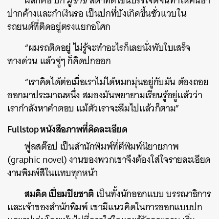
ผลก็คือ ปก
มูซาชิ
สีดำที่ดีไซน์บรรเจิดจนทำให้คนอ้า
ปากค้างและกำเงินรอ เป็นปกที่บังเกิดขึ้นชั่วแวบใน
รถยนต์ที่ติดอยู่ตรงแยกอโศก
“ผมรถติดอยู่ ไม่รู้จะทำอะไรก็เลยนั่งพับใบเสร็จ
ทางด่วน แล้วจู่ๆ ก็คิดปกออก
“เราคิดได้ต่อเมื่อเราไม่ได้หมกมุ่นอยู่กับมัน ต้องถอย
ออกมาประมาณหนึ่ง สมองมันพยายามเรียนรู้อยู่แล้วว่า
เรากำลังหาคำตอบ แม้ตัวเราจะลืมไปแล้วก็ตาม”
Fullstop หนังสือภาพที่คิดละเอียด
ฟูลสต๊อป เป็นสำนักพิมพ์ที่ตีพิมพ์นิยายภาพ
(graphic novel) งานของพวกเขาจึงต้องใส่ใจรายละเอียด
งานพิมพ์สีในแทบทุกหน้า
สมคิด เปี่ยมปิยชาติ
เป็นทั้งนักออกแบบ บรรณาธิการ
และเจ้าของสำนักพิมพ์ เขามีแนวคิดในการออกแบบปก