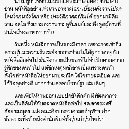
นำไปสู่การออกแบบปกแต่ละปกโดยคิดถึงหน้าคน
อ่าน หนังสืออย่าง
ตำนานอาหารโลก: เบื้องหลังจานโปรด
โดนใจคนทั่วโลก
หรือ
ประวัติศาสตร์กินได้
ออกมามีสีห
วาน สดใส ซึ่งเขามองว่าน่าจะดูรื่นรมย์และดึงดูดผู้อ่านที่
สนใจเรื่องอาหารการกิน
วันหนึ่ง หนังสืออาจเป็นของมีราคา เพราะการเข้าถึง
ความรู้และความรื่นรมย์จากการอ่านไม่ได้ผูกขาดอยู่กับ
หนังสืออีกต่อไป มันจึงกลายเป็นของที่ไม่จำเป็นตามความ
รู้สึกของคนทั่วไป แต่อีกเหตุผลก็อาจเป็นเพราะคนทำ
ตั้งใจทำหนังสือให้ออกมาประณีต ใส่ใจรายละเอียด และ
ใช้วัสดุอย่างดี มากกว่าแค่ตอบโจทย์รูปเล่มเดิมๆ
และเพื่อให้งานออกแบบปกยังคึกคัก มีพัฒนาการ
รศ.อารยะ ศรี
และเป็นสีสันให้กับตลาดหนังสือต่อไป
กัลยาณบุตร
แห่งคณะศิลปกรรมศาสตร์ จุฬาฯ ฝาก
ข้อความทิ้งท้ายถึงสำนักพิมพ์ทั้งรุ่นเก่ารุ่นใหม่ว่า