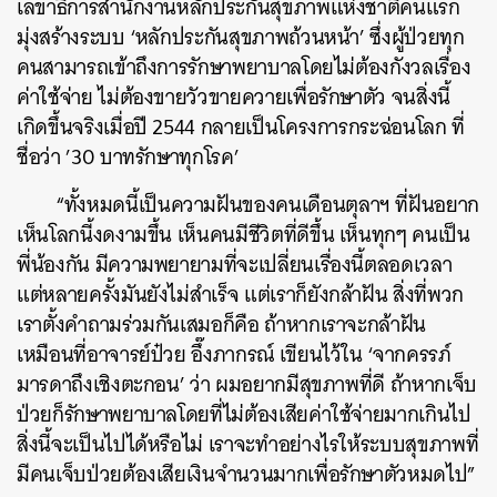
เลขาธิการสำนักงานหลักประกันสุขภาพแห่งชาติคนแรก
มุ่งสร้างระบบ ‘หลักประกันสุขภาพถ้วนหน้า’ ซึ่งผู้ป่วยทุก
คนสามารถเข้าถึงการรักษาพยาบาลโดยไม่ต้องกังวลเรื่อง
ค่าใช้จ่าย ไม่ต้องขายวัวขายควายเพื่อรักษาตัว จนสิ่งนี้
เกิดขึ้นจริงเมื่อปี 2544 กลายเป็นโครงการกระฉ่อนโลก ที่
ชื่อว่า ’30 บาทรักษาทุกโรค’
“ทั้งหมดนี้เป็นความฝันของคนเดือนตุลาฯ ที่ฝันอยาก
เห็นโลกนี้งดงามขึ้น เห็นคนมีชีวิตที่ดีขึ้น เห็นทุกๆ คนเป็น
พี่น้องกัน มีความพยายามที่จะเปลี่ยนเรื่องนี้ตลอดเวลา
แต่หลายครั้งมันยังไม่สำเร็จ แต่เราก็ยังกล้าฝัน สิ่งที่พวก
เราตั้งคำถามร่วมกันเสมอก็คือ ถ้าหากเราจะกล้าฝัน
เหมือนที่อาจารย์ป๋วย อึ๊งภากรณ์ เขียนไว้ใน ‘จากครรภ์
มารดาถึงเชิงตะกอน’ ว่า ผมอยากมีสุขภาพที่ดี ถ้าหากเจ็บ
ป่วยก็รักษาพยาบาลโดยที่ไม่ต้องเสียค่าใช้จ่ายมากเกินไป
สิ่งนี้จะเป็นไปได้หรือไม่ เราจะทำอย่างไรให้ระบบสุขภาพที่
มีคนเจ็บป่วยต้องเสียเงินจำนวนมากเพื่อรักษาตัวหมดไป”