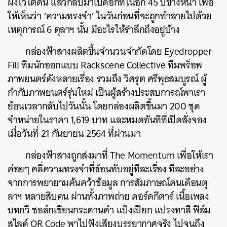
ฝังไว้ใต้ดิน แล้วกลับมาเปิดอีกทีในอีก 45 ปีข้างหน้า เพื่อ
ให้เห็นว่า ‘ความทรงจำ’ ในวันก่อนที่จะถูกทำลายไปด้วย
เหตุการณ์ 6 ตุลาฯ นั้น มีอะไรให้รำลึกถึงอยู่บ้าง
กล่องฟ้าสางผลิตขึ้นจำนวนจำกัดโดย Eyedropper
Fill ทีมนักออกแบบ Rackscene Collective ทีมพร็อพ
ภาพยนตร์ดังหลายเรื่อง รวมถึง วิศรุต ศรีพุธสมบูรณ์ ผู้
กำกับภาพยนตร์รุ่นใหม่ เป็นผู้สร้างประสบการณ์พาเรา
ย้อนเวลากลับไปวันนั้น โดยกล่องผลิตขึ้นมา 200 ชุด
จำหน่ายในราคา 1,619 บาท และหมดทันทีที่เปิดสั่งจอง
เมื่อวันที่ 21 กันยายน 2564 ที่ผ่านมา
กล่องฟ้าสางถูกส่งมาที่ The Momentum เพื่อให้เรา
ค่อยๆ คลี่ความทรงจำที่ซ้อนทับอยู่ทีละเรื่อง ทีละอย่าง
จากการพยายามค้นคว้าข้อมูล การสัมภาษณ์คนเดือนตุ
ลาฯ หลายสิบคน ผ่านทั้งภาพถ่าย คอร์ดกีตาร์ เนื้อเพลง
บทกวี ชอล์กเขียนกระดานดำ แป้งเปียก แปรงทาสี ฟิล์ม
สไลด์ QR Code พาไปฟังเสียงบรรยากาศจริง ไปจนถึง