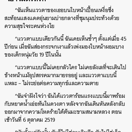
“ฉันเห็นแววตาของเธอบนใบหน้าเปื้อนเหงื่อซึ่ง
สะท้อนแสงแดดอุ่นยามบ่ายกลางที่ชุมนุมประท้วงด้วย
ความสุขใจระคนห่วงใย
“แววตาแบบเดียวกันนี้ ฉันเคยเห็นซ้ำๆ ตั้งแต่เมื่อ 45
ปีก่อน เมื่อฉันส่องกระจกเงาแล้วเพ่งมองใบหน้าผอมบาง
ของเด็กหนุ่มวัย 19 ปีในนั้น
“แววตาแบบนี้ไม่เคยกลัวใคร ไม่เคยลังเลที่จะเดินไป
ข้างหน้าแม้อุปสรรคมากมายรออยู่ และแววตาแบบนี้
แหละ – ไม่ระย่อต่อความทุกข์และความตาย
“ฉันจำฝังใจว่า ฉันได้แววตาร้อนแรงแบบนี้มาพร้อม
กับหยาดน้ำเอ่อท้นในดวงตา หลังจากฉันเดินหันหลังกลับ
ออกมาจากความโหดร้ายใต้ต้นมะขามสนามหลวง ตอน
เช้าวันที่ 6 ตุลาคม 2519