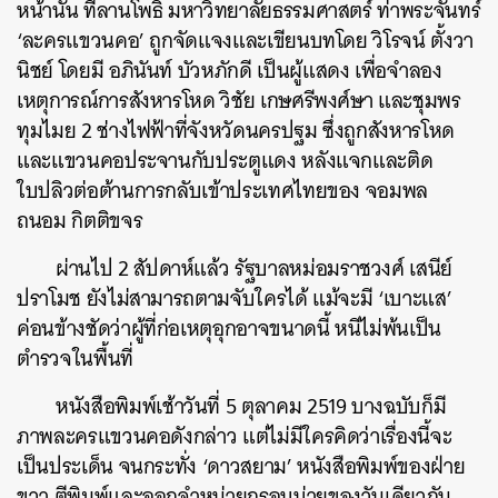
หน้านั้น ที่ลานโพธิ์ มหาวิทยาลัยธรรมศาสตร์ ท่าพระจันทร์
‘ละครแขวนคอ’ ถูกจัดแจงและเขียนบทโดย วิโรจน์ ตั้งวา
นิชย์ โดยมี อภินันท์ บัวหภักดี เป็นผู้แสดง เพื่อจำลอง
เหตุการณ์การสังหารโหด วิชัย เกษศรีพงศ์ษา และชุมพร
ทุมไมย 2 ช่างไฟฟ้าที่จังหวัดนครปฐม ซึ่งถูกสังหารโหด
และแขวนคอประจานกับประตูแดง หลังแจกและติด
ใบปลิวต่อต้านการกลับเข้าประเทศไทยของ จอมพล
ถนอม กิตติขจร
ผ่านไป 2 สัปดาห์แล้ว รัฐบาลหม่อมราชวงศ์ เสนีย์
ปราโมช ยังไม่สามารถตามจับใครได้ แม้จะมี ‘เบาะแส’
ค่อนข้างชัดว่าผู้ที่ก่อเหตุอุกอาจขนาดนี้ หนีไม่พ้นเป็น
ตำรวจในพื้นที่
หนังสือพิมพ์เช้าวันที่ 5 ตุลาคม 2519 บางฉบับก็มี
ภาพละครแขวนคอดังกล่าว แต่ไม่มีใครคิดว่าเรื่องนี้จะ
เป็นประเด็น จนกระทั่ง ‘ดาวสยาม’ หนังสือพิมพ์ของฝ่าย
ขวา ตีพิมพ์และออกจำหน่ายกรอบบ่ายของวันเดียวกัน