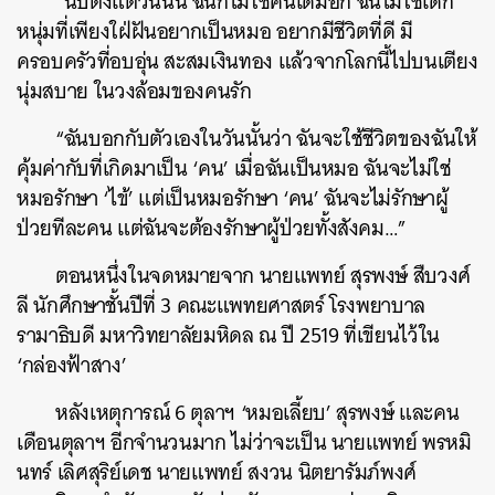
“นับตั้งแต่วันนั้น ฉันก็ไม่ใช่คนเดิมอีก ฉันไม่ใช่เด็ก
หนุ่มที่เพียงใฝ่ฝันอยากเป็นหมอ อยากมีชีวิตที่ดี มี
ครอบครัวที่อบอุ่น สะสมเงินทอง แล้วจากโลกนี้ไปบนเตียง
นุ่มสบาย ในวงล้อมของคนรัก
“ฉันบอกกับตัวเองในวันนั้นว่า ฉันจะใช้ชีวิตของฉันให้
คุ้มค่ากับที่เกิดมาเป็น ‘คน’ เมื่อฉันเป็นหมอ ฉันจะไม่ใช่
หมอรักษา ‘ไข้’ แต่เป็นหมอรักษา ‘คน’ ฉันจะไม่รักษาผู้
ป่วยทีละคน แต่ฉันจะต้องรักษาผู้ป่วยทั้งสังคม…”
ตอนหนึ่งในจดหมายจาก นายแพทย์ สุรพงษ์ สืบวงศ์
ลี นักศึกษาชั้นปีที่ 3 คณะแพทยศาสตร์ โรงพยาบาล
รามาธิบดี มหาวิทยาลัยมหิดล ณ ปี 2519 ที่เขียนไว้ใน
‘กล่องฟ้าสาง’
หลังเหตุการณ์ 6 ตุลาฯ ‘หมอเลี้ยบ’ สุรพงษ์ และคน
เดือนตุลาฯ อีกจำนวนมาก ไม่ว่าจะเป็น นายแพทย์ พรหมิ
นทร์ เลิศสุริย์เดช นายแพทย์ สงวน นิตยารัมภ์พงศ์