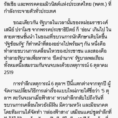
รัสเซีย และพรรคคอมมิวนิสต์แห่งประเทศไทย (พคท.) ที่
กำลังกระจายตัวทั่วประเทศ
ขณะเดียวกัน รัฐบาลในเวลานั้นของหม่อมราชวงศ์
เสนีย์ ปราโมช จากพรรคประชาธิปัตย์ ก็ ‘อ่อน’ เกินไป ใน
สายตาชนชั้นนำ ในขณะที่ขบวนการนักศึกษาเติบโตขึ้น
‘รัฐซ้อนรัฐ’ ก็ทำหน้าที่สองอย่างไปพร้อมๆ กัน หนึ่งคือ
ทำลายขบวนการเคลื่อนไหวของประชาชน และสองคือ
ทำลายรัฐบาลเพื่อหาทาง ‘ยึดอำนาจ’ รัฐบาลพลเรือน
ทั้งหมดนี้ผสมรวมกันจนจบลงด้วยเหตุการณ์ 6 ตุลาคม
2519
การรำลึกเหตุการณ์ 6 ตุลาฯ ปีนี้แตกต่างจากทุกปี ผู้
จัดงานเปลี่ยนวิธีการเล่าเรื่องแบบใหม่ภายใต้ชื่อว่า ‘5 ตุ
ลาฯ ตะวันจะมาเมื่อฟ้าสาง’ หวนรำลึกกลับไปถึงวันที่
ขบวนการเคลื่อนไหวยังมีฝัน มีความหวัง และมีอนาคต
โดยทีมงานได้จัดทำ ‘กล่องฟ้าสาง’ เสมือนแคปซูลรำลึกที่