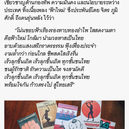
เชี่ยวชาญด้านกองทัพ ความมั่นคง และนโยบายระหว่าง
ประเทศ ทิ้งเนื้อเพลง ‘ฟ้าใหม่’ ซึ่งประพันธ์โดย จิตร ภูมิ
ศักดิ์ ถึงคนรุ่นหลัง ไว้ว่า
“โน่นขอบฟ้าเรืองรองทาบทองอำไพ ใสสดงามตา
คือฟ้าใหม่ ใกล้มา นำมวลทาสเป็นไทย
อาบด้วยแสงเสรีภราดรธรรม ฟุ้งเฟื่องประจำ
งามล้ำกว่า ก่อนไกล ชีพสดใสเริงรื่น
เร็วลุกขึ้นเถิด เร็วลุกขึ้นเถิด ทุกชั้นชนไทย
ชนผู้รักชาติ รักความเป็นไท จงสามัคคี
เร็วลุกขึ้นเถิด เร็วลุกขึ้นเถิด ทุกชั้นชนไทย
พร้อมใจกัน ก้าวตรงไป สู่ไทยเสรี”