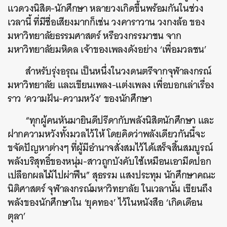
แวดวงนิสิต-นักศึกษา หลายวงเกิดขึ้นพร้อมกันในช่วง
เวลานี้ ที่มีชื่อเสียงมากก็เช่น วงคาราวาน วงกงล้อ ของ
มหาวิทยาลัยธรรมศาสตร์ หรือวงกรรมาชน จาก
มหาวิทยาลัยมหิดล เจ้าของเพลงดังอย่าง ‘เพื่อมวลชน’
สำหรับรุ่งอรุณ เป็นหนึ่งในวงดนตรีจากจุฬาลงกรณ์
มหาวิทยาลัย และเขียนเพลง-แต่งเพลง เพื่อบอกเล่าเรื่อง
ราว ‘ความฝัน-ความหวัง’ ของนักศึกษา
“ทุกผู้คนหันมายินดีปรีดากับพลังนิสิตนักศึกษา และ
ฝากความหวังทั้งมวลไว้ให้ โดยคิดว่าพลังเดียวกันนี้จะ
ขจัดปัญหาต่างๆ ที่ผู้มีอํานาจสั่งสมไว้ได้เสร็จสิ้นสมบูรณ์
พลังบริสุทธิ์ของหนุ่ม-สาวถูกบังคับใช้เหมือนเอามีดปอก
เปลือกผลไม้ไปผ่าฟืน” สุธรรม แสงประทุม นักศึกษาคณะ
นิติศาสตร์ จุฬาลงกรณ์มหาวิทยาลัย ในเวลานั้น เขียนถึง
พลังของนักศึกษาใน ‘ยุคทอง’ ไว้ในหนังสือ ‘เกิดเดือน
ตุลา’