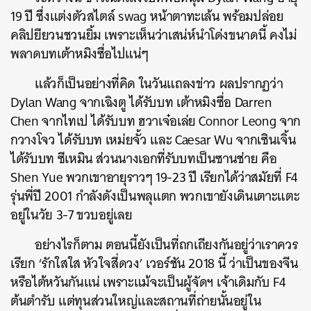
19 ปี ซึ่งแต่งตัวสไตล์ swag หน้าตาทะเล้น พร้อมปล่อย
คลิปยียวนชวนยิ้ม เพราะเห็นว่าเสน่ห์นำโด่งขนาดนี้ คงไม่
พลาดบทเต้าหมิงซื่อไปแน่ๆ
แล้วก็เป็นอย่างที่คิด ในวันแถลงข่าว ผลปรากฏว่า
Dylan Wang จากเฉิงตู ได้รับบท เต้าหมิงซื่อ Darren
Chen จากไทเป ได้รับบท ฮวาเจ๋อเล่ย Connor Leong จาก
กวางโจว ได้รับบท เหม่ยจั้ว และ Caesar Wu จากเซินเจิ้น
ได้รับบท ซีเหมิน ส่วนนางเอกที่รับบทเป็นซานช่าย คือ
Shen Yue พวกเขาอายุราวๆ 19-23 ปี เรียกได้ว่าสมัยที่ F4
รุ่นพี่ปี 2001 กำลังดังเป็นพลุแตก พวกเขายังเดินเตาะแตะ
อยู่ในวัย 3-7 ขวบอยู่เลย
อย่างไรก็ตาม ตอนนี้ยังเป็นที่ถกเถียงกันอยู่ว่าเราควร
เรียก ‘รักใสใส หัวใจสี่ดวง’ เวอร์ชัน 2018 นี้ ว่าเป็นของจีน
หรือไต้หวันกันแน่ เพราะแม้จะเป็นผู้จัดฯ เจ้าเดิมกับ F4
ต้นตำรับ แต่ทุนส่วนใหญ่และสถานที่ถ่ายนั้นอยู่ใน