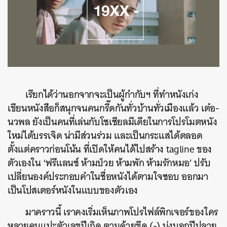
เรียกได้ว่านอกจากจะเป็นผู้กำกับฯ ที่ทำหนังเก่ง
เขียนหนังสือก็สนุกจนคนกรี๊ดกันทั่วบ้านทั่วเมืองแล้ว เต๋อ-
นวพล ยังเป็นคนที่เล่นกับโซเชียลมีเดียในการโปรโมตหนัง
ใหม่ได้บรรเจิด น่ามีส่วนร่วม และเป็นกระแสได้ตลอด
ตั้งแต่คราวก่อนโน้น ที่เปิดให้คนได้ไปสร้าง tagline ของ
ตัวเองใน ‘ฟรีแลนซ์ ห้ามป่วย ห้ามพัก ห้ามรักหมอ’ ปรับ
เปลี่ยนองค์ประกอบคำในชื่อหนังได้ตามใจชอบ ออกมา
เป็นโปสเตอร์หนังในแบบของตัวเอง
มาคราวนี้ เราคงเริ่มเห็นภาพโปรไฟล์พิกเจอร์ของใคร
หลายคนแปะตัวเลขปีเกิด ตามด้วยขีด (-) บ่งบอกปีปลาย