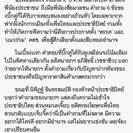
พี่น้องประชาชน’ ถึงมือพี่น้องสื่อมวลชน คำถาม 6 ข้อขอ
งบิ๊กตู่ก็ได้รับการตอบสนองอย่างถ้วนทั่ว โดยเฉพาะจาก
ฟากฝั่งนักการเมืองทั้งเพื่อไทยและประชาธิปัตย์ รวมทั้ง
ทำให้เกิดการตีความว่านี่คือการประกาศตั้ง ‘พรรค’ และ
‘แนวร่วม’ คสช. เพื่อสู้ศึกเลือกตั้งและสืบทอดอำนาจ
ในเบื้องแรก คำตอบที่บิ๊กตู่ได้รับดูเหมือนจะโน้มเอียง
ไปในทิศทางเดียวกัน อดีตนายกฯ อภิสิทธิ์ เวชชาชีวะ บอก
ว่าอยากให้นายกฯ ตั้งคำถามเกี่ยวกับปัญหาปากท้องของ
ประชาชนหรือปัญหาราคาสินค้าเกษตรมากกว่า
ขณะที่ นิพิฏฐ์ อินทรสมบัติ รองหัวหน้าประชาธิปัตย์
บอกว่าคำถามของนายกฯ แสดงถึงความไม่เข้าใจ
ประชาธิปไตย ส่วนหมวดเจี๊ยบ อดีตรองโฆษกเพื่อไทย
สวนกลับแบบเจ็บจี๊ดว่านี่เป็นคำถามที่ไม่ฉลาด มีความ
อยากได้ใคร่ดี อยากมีอำนาจ แต่ไม่อยากแข่งขัน เลยจ้อง
เอาเปรียบคนอื่น