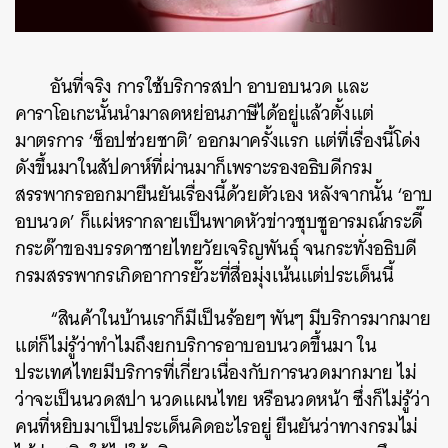
อันที่จริง การใช้บริการสปา อาบอบนวด และ
คาราโอเกะนั้นนำมาลดหย่อนภาษีได้อยู่แล้วตั้งแต่
มาตรการ ‘ช็อปช่วยชาติ’ ออกมาครั้งแรก แต่ที่เรื่องนี้โด่ง
ดังขึ้นมาในสัปดาห์ที่ผ่านมาก็เพราะรองอธิบดีกรม
สรรพากรออกมายืนยันเรื่องนี้ด้วยตัวเอง หลังจากนั้น ‘อาบ
อบนวด’ ก็แผ่หรากลายเป็นพาดหัวข่าวชุบชูอารมณ์กระดี๊
กระด๊าของบรรดาชายไทยวัยเจริญพันธุ์ จนกระทั่งอธิบดี
กรมสรรพากรเกิดอาการยั๊วะที่สื่อมุ่งเน้นแต่ประเด็นนี้
“สินค้าในบ้านเราก็มีเป็นร้อยๆ พันๆ มีบริการมากมาย
แต่ก็ไม่รู้ว่าทำไมถึงยกบริการอาบอบนวดขึ้นมา ใน
ประเทศไทยมีบริการที่เกี่ยวเนื่องกับการนวดมากมาย ไม่
ว่าจะเป็นนวดสปา นวดแผนไทย หรือนวดหน้า ซึ่งก็ไม่รู้ว่า
คนที่หยิบมาเป็นประเด็นคิดอะไรอยู่ ยืนยันว่าทางกรมไม่