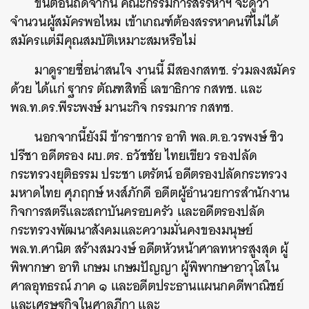
ขั้นตอนถัดจากนี้ คณะกรรมการสรรหาฯ จะดูว่า
จำนวนผู้สมัครพอไหม เข้าเกณฑ์ต้องสรรหาคนที่ไม่ได้
สมัครแต่มีคุณสมบัติเหมาะสมหรือไม่
มาดูรายชื่อน่าสนใจ งานนี้ มีสองกสทช. ร่วมลงสมัคร
ด้วย ได้แก่ ฐากร ตัณฑสิทธิ์ เลขาธิการ กสทช. และ
พล.ท.ดร.พีระพงษ์ มานะกิจ กรรมการ กสทช.
นอกจากนี้ยังมี ข้าราชการ อาทิ พล.ต.อ.วรพงษ์ ชิว
ปรีชา อดีตรอง ผบ.ตร. ธวัชชัย ไทยเขียว รองปลัด
กระทรวงยุติธรรม ประชา เตรัตน์ อดีตรองปลัดกระทรวง
มหาดไทย ศุภฤกษ์ หงส์ภักดี อดีตผู้อำนวยการสำนักงาน
กิจการสตรีและสถาบันครอบครัว และอดีตรองปลัด
กระทรวงพัฒนาสังคมและความมั่นคงของมนุษย์
พล.ท.ศานิต สร้างสมวงษ์ อดีตหัวหน้าศาลทหารสูงสุด ผู้
พิพากษา อาทิ เกษม เกษมปัญญา ผู้พิพากษาอาวุโสใน
ศาลอุทธรณ์ ภาค ๑ และอดีตประธานแผนกคดีพาณิชย์
และเศรษฐกิจในศาลฎีกา และ