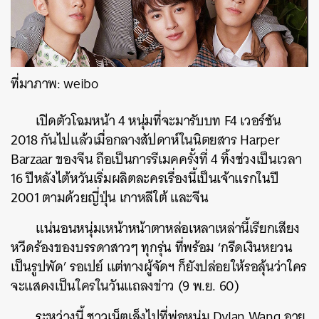
ที่มาภาพ: weibo
เปิดตัวโฉมหน้า 4 หนุ่มที่จะมารับบท F4 เวอร์ชัน
2018 กันไปแล้วเมื่อกลางสัปดาห์ในนิตยสาร Harper
Barzaar ของจีน ถือเป็นการรีเมคครั้งที่ 4 ทิ้งช่วงเป็นเวลา
16 ปีหลังไต้หวันเริ่มผลิตละครเรื่องนี้เป็นเจ้าแรกในปี
2001 ตามด้วยญี่ปุ่น เกาหลีใต้ และจีน
แน่นอนหนุ่มเหน้าหน้าตาหล่อเหลาเหล่านี้เรียกเสียง
หวีดร้องของบรรดาสาวๆ ทุกรุ่น ที่พร้อม ‘กรีดเงินหยวน
เป็นรูปพัด’ รอเปย์ แต่ทางผู้จัดฯ ก็ยังปล่อยให้รอลุ้นว่าใคร
จะแสดงเป็นใครในวันแถลงข่าว (9 พ.ย. 60)
ระหว่างนี้ ชาวเน็ตเล็งไปที่พ่อหนุ่ม Dylan Wang อายุ