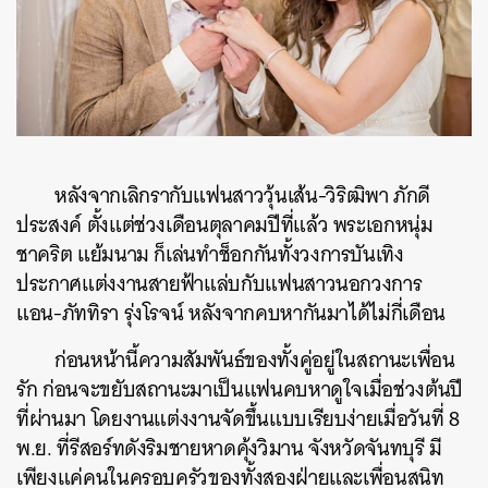
หลังจากเลิกรากับแฟนสาววุ้นเส้น-วิริฒิพา ภักดี
ประสงค์ ตั้งแต่ช่วงเดือนตุลาคมปีที่แล้ว พระเอกหนุ่ม
ชาคริต แย้มนาม ก็เล่นทำช็อกกันทั้งวงการบันเทิง
ประกาศแต่งงานสายฟ้าแล่บกับแฟนสาวนอกวงการ
แอน-ภัททิรา รุ่งโรจน์ หลังจากคบหากันมาได้ไม่กี่เดือน
ก่อนหน้านี้ความสัมพันธ์ของทั้งคู่อยู่ในสถานะเพื่อน
รัก ก่อนจะขยับสถานะมาเป็นแฟนคบหาดูใจเมื่อช่วงต้นปี
ที่ผ่านมา โดยงานแต่งงานจัดขึ้นแบบเรียบง่ายเมื่อวันที่ 8
พ.ย. ที่รีสอร์ทดังริมชายหาดคุ้งวิมาน จังหวัดจันทบุรี มี
เพียงแค่คนในครอบครัวของทั้งสองฝ่ายและเพื่อนสนิท