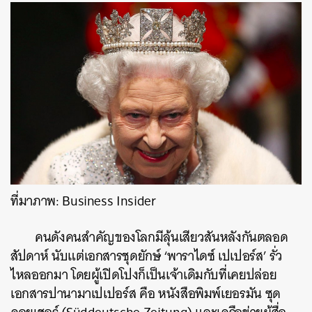
ที่มาภาพ: Business Insider
คนดังคนสำคัญของโลกมีลุ้นเสียวสันหลังกันตลอด
สัปดาห์ นับแต่เอกสารชุดยักษ์ ‘พาราไดซ์ เปเปอร์ส’ รั่ว
ค้นหา
ไหลออกมา โดยผู้เปิดโปงก็เป็นเจ้าเดิมกับที่เคยปล่อย
SHARE
TWEET
LINE
EMAIL
เอกสารปานามาเปเปอร์ส คือ หนังสือพิมพ์เยอรมัน ซุด