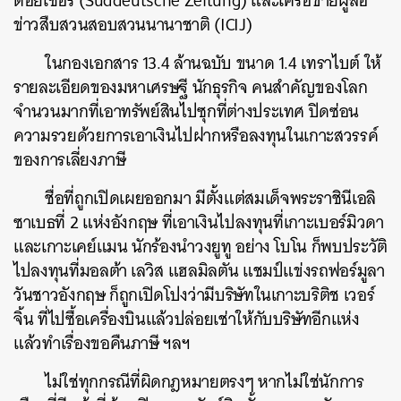
ดอยเชอร์ (Süddeutsche Zeitung) และเครือข่ายผู้สื่อ
ข่าวสืบสวนสอบสวนนานาชาติ (ICIJ)
ในกองเอกสาร 13.4 ล้านฉบับ ขนาด 1.4 เทราไบต์ ให้
รายละเอียดของมหาเศรษฐี นักธุรกิจ คนสำคัญของโลก
จำนวนมากที่เอาทรัพย์สินไปซุกที่ต่างประเทศ ปิดซ่อน
ความรวยด้วยการเอาเงินไปฝากหรือลงทุนในเกาะสวรรค์
ของการเลี่ยงภาษี
ชื่อที่ถูกเปิดเผยออกมา มีตั้งแต่สมเด็จพระราชินีเอลิ
ซาเบธที่ 2 แห่งอังกฤษ ที่เอาเงินไปลงทุนที่เกาะเบอร์มิวดา
และเกาะเคย์แมน นักร้องนำวงยูทู อย่าง โบโน ก็พบประวัติ
ไปลงทุนที่มอลต้า เลวิส แฮลมิลตัน แชมป์แข่งรถฟอร์มูลา
วันชาวอังกฤษ ก็ถูกเปิดโปงว่ามีบริษัทในเกาะบริติช เวอร์
จิ้น ที่ไปซื้อเครื่องบินแล้วปล่อยเช่าให้กับบริษัทอีกแห่ง
แล้วทำเรื่องขอคืนภาษี ฯลฯ
ไม่ใช่ทุกกรณีที่ผิดกฎหมายตรงๆ หากไม่ใช่นักการ