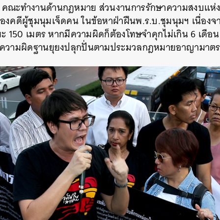
การ คณะทำงานด้านกฎหมาย ส่วนงานการรักษาความสงบแห่งช
คดีผู้ชุมนุมเจ็ดคน ในข้อหาฝ่าฝืนพ.ร.บ.ชุมนุมฯ เนื่องจาก
50 เมตร หากมีความผิดก็ต้องโทษจำคุกไม่เกิน 6 เดือน ปร
ามีความผิดฐานยุยงปลุกปั่นตามประมวลกฎหมายอาญามาตรา