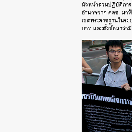
หัวหน้าส่วนปฏิบัติ
อำนาจจาก คสช. มาฟ้อง
เขตพระราชฐานในระยะ 1
บาท และตั้งข้อหาว่