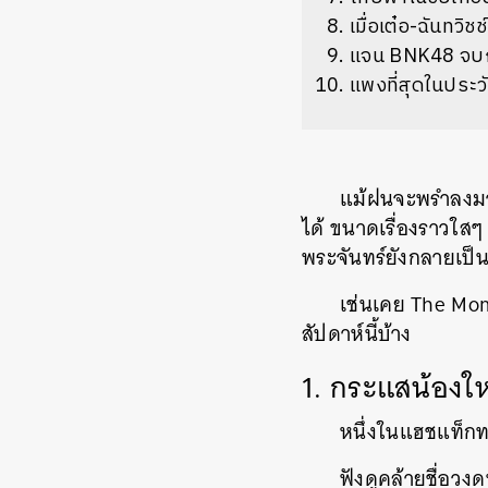
เมื่อเต๋อ-ฉันทวิ
แจน BNK48 จบก
แพงที่สุดในประว
แม้ฝนจะพรำลงมาก
ได้ ขนาดเรื่องราวใสๆ
พระจันทร์ยังกลายเป็น
เช่นเคย The Mom
สัปดาห์นี้บ้าง
1. กระแสน้อง
หนึ่งในแฮชแท็กท
ฟังดูคล้ายชื่อวง