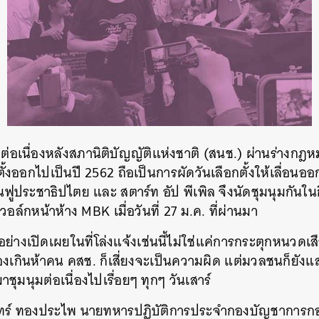
SHARE
TWEET
LINE
EMAIL
กิดต่อเนื่องหลังสภานิติบัญญัติแห่งชาติ (สนช.) ผ่านร่าง
กตั้งออกไปเป็นปี 2562 ถือเป็นการผัดวันเลือกตั้งให้เลื่อนอ
้นฟูประชาธิปไตย และ สตาร์ท อัป พีเพิล จึงนัดชุมนุมกัน
วอล์กหน้าห้าง MBK เมื่อวันที่ 27 ม.ค. ที่ผ่านมา
ย่างเปิดเผยในที่โล่งแจ้งเช่นนี้ไม่ใช่แค่การกระตุกหนวด
งเกินห้าคน คสช. ก็เสี่ยงจะเป็นความผิด แต่มวลชนก็ยังแส
ุมนุมต่อเนื่องไปเรื่อยๆ ทุกๆ วันเสาร์
ินทร์ ทองประไพ นายทหารปฏิบัติการประจำกองบัญชาการกองท