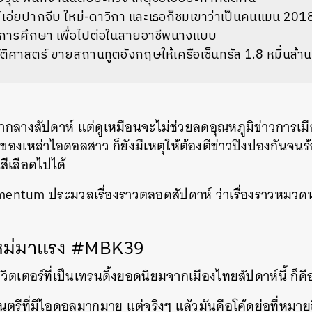
ชช์ เอ่ยปากจีบ ใหม่-ดาวิกา และเธอก็ชมเขาว่าเป็นคนแมน 201
ารศึกษา เพื่อไปต่อในสายอาชีพนางแบบ
ัติศาสตร์ ขายสถานทูตอังกฤษให้เครือเซ็นทรัล 1.8 หมื่นล้า
ลางสัปดาห์ แต่ดูเหมือนจะไม่ช่วยลดอุณหภูมิข่าวการเ
 ของเหล่าไอดอลสาว ก็ยังมีเหตุให้ต้องตีข่าวปิงปองกันจนร้
สีเลือดไปได้
entum ประมวลเรื่องราวตลอดสัปดาห์ ว่าเรื่องราวหมวดหม
ใหม่มาแรง #MBK39
วิตเตอร์ที่เป็นเทรนดิ้งยอดนิยมจากเมืองไทยสัปดาห์นี้ 
ดนตรีที่มีไอดอลมากมาย แต่จริงๆ แล้วมันคือโค้ดย่อที่หมา