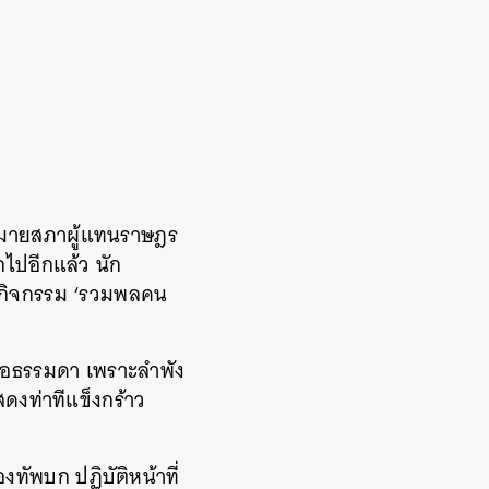
กฎหมายสภาผู้แทนราษฎร
อกไปอีกแล้ว นัก
ในกิจกรรม ‘รวมพลคน
เสือธรรมดา เพราะลำพัง
ดงท่าทีแข็งกร้าว
ัพบก ปฏิบัติหน้าที่