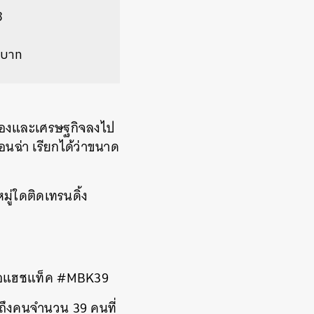
8
นบาท
มืองและเศรษฐกิจลงไป
อนฉ่า เรียกได้ว่าขนาด
ู่ใดติดเทรนดิ้ง
ก็คือแฮชแท็ค #MBK39
ยถึงคนจำนวน 39 คนที่