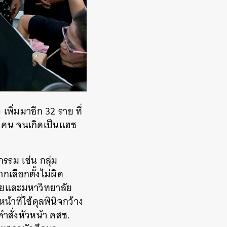
เพิ่มมาอีก 32 ราย ที่
9 คน จนเกิดเป็นแฮช
รรม เช่น กลุ่ม
เลือกตั้งไม่ผิด
ลัยและมหาวิทยาลัย
น้าที่ใช้ดุลพินิจกว้าง
ำสั่งหัวหน้า คสช.