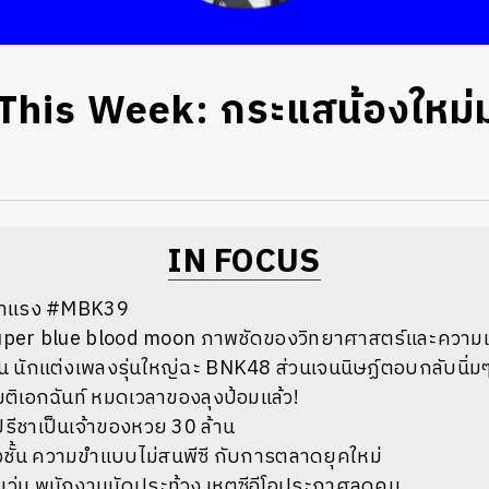
This Week: กระแสน้องใหม
IN FOCUS
่มาแรง #MBK39
per blue blood moon ภาพชัดของวิทยาศาสตร์และความเชื
น นักแต่งเพลงรุ่นใหญ่ฉะ BNK48 ส่วนเจนนิษฏ์ตอบกลับนิ่ม
ติเอกฉันท์ หมดเวลาของลุงป้อมแล้ว!
ปรีชาเป็นเจ้าของหวย 30 ล้าน
ชั้น
ความขำแบบไม่สนพีซี กับการตลาดยุคใหม่
บวุ่น พนักงานนัดประท้วง เหตุซีอีโอประกาศลดคน