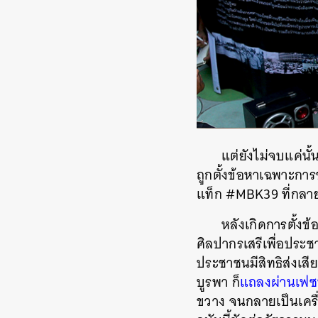
แต่ยังไม่จบแค่นั
ถูกตั้งข้อหาเฉพาะกา
แท็ก #MBK39 ที่กลาย
หลังเกิดการตั้งข
ศิลปากรเสรีเพื่อประช
ประชาชนมีสิทธิส่งเส
บูรพา ก็
แถลงผ่านเฟซบ
ขวาง จนกลายเป็นเครื่