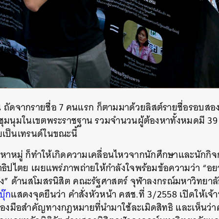
้น ถัดจากรายชื่อ 7 คนแรก ก็ตามมาด้วยลิสต์รายชื่อรอบสอง 
รชุมนุมในเขตพระราชฐาน รวมจำนวนผู้ต้องหาทั้งหมดมี 3
เป็นเทรนด์ในขณะนี้
้อหาหมู่ ก็ทำให้เกิดความเคลื่อนไหวจากนักศึกษาและนักกิจก
าธิปไตย เผยแพร่ภาพถ่ายให้กำลังใจพร้อมข้อความว่า “อยาก
ียง” ด้านสโมสรนิสิต คณะรัฐศาสตร์ จุฬาลงกรณ์มหาวิทยา
ุ๊ก
แสดงจุดยืนว่า คำสั่งหัวหน้า คสช.ที่ 3/2558 เปิดให้เจ้าห
องมือสำคัญทางกฎหมายที่นำมาใช้ละเมิดสิทธิ และเห็นว่าค