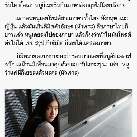
ซับไตเติ้ลเอา หนูก็เลยชินกับภาษาอังกฤษไปโดยปริยาย
แต่ก่อนหนูเคย
โพสต์สามภาษา ทั้งไทย อังกฤษ และ
ญี่ปุ่น แล้วมันเกินลิมิตตัวอักษร (หัวเราะ) คือภาษาไทยก็
ยาวแล้ว หนูเคยลงไปสองภาษา แล้วก็งงว่าทำไมมันโพสต์
ต่อไม่ได้…อ่อ สรุปเกินลิมิต ก็เลยได้แค่สองภาษา
ก็มีหลายคนบอกนะคะว่าชอบมากเลยที่หนูอัปเดตเฟ
ซบุ๊ก เหมือนมีเพื่อนมาคุยด้วยเลย อัปเยอะๆ นะ เอ่อ…หนู
ว่าแค่นี้ก็เยอะแล้วนะคะ (หัวเราะ)