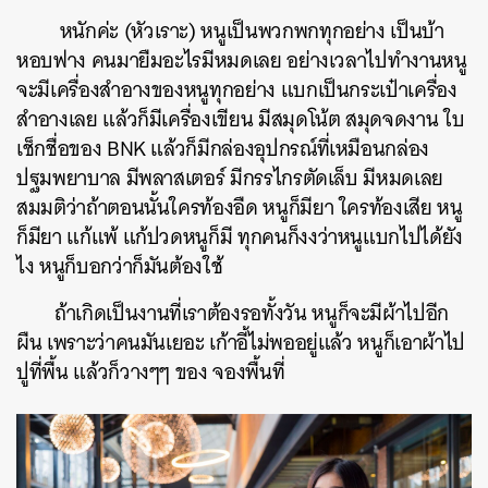
หนักค่ะ (หัวเราะ) หนูเป็นพวกพกทุกอย่าง เป็นบ้า
หอบฟาง คนมายืมอะไรมีหมดเลย อย่างเวลาไปทำงานหนู
จะมีเครื่องสำอางของหนูทุกอย่าง แบกเป็นกระเป๋าเครื่อง
สำอางเลย แล้วก็มีเครื่องเขียน มีสมุดโน้ต สมุดจดงาน ใบ
เช็กชื่อของ BNK แล้วก็มีกล่องอุปกรณ์ที่เหมือนกล่อง
ปฐมพยาบาล มีพลาสเตอร์ มีกรรไกรตัดเล็บ มีหมดเลย
สมมติว่าถ้าตอนนั้นใครท้องอืด หนูก็มียา ใครท้องเสีย หนู
ก็มียา แก้แพ้ แก้ปวดหนูก็มี ทุกคนก็งงว่าหนูแบกไปได้ยัง
ไง หนูก็บอกว่าก็มันต้องใช้
ถ้าเกิดเป็นงานที่เราต้องรอทั้งวัน หนูก็จะมีผ้าไปอีก
ผืน เพราะว่าคนมันเยอะ เก้าอี้ไม่พออยู่แล้ว หนูก็เอาผ้าไป
ปูที่พื้น แล้วก็วางๆๆ ของ จองพื้นที่