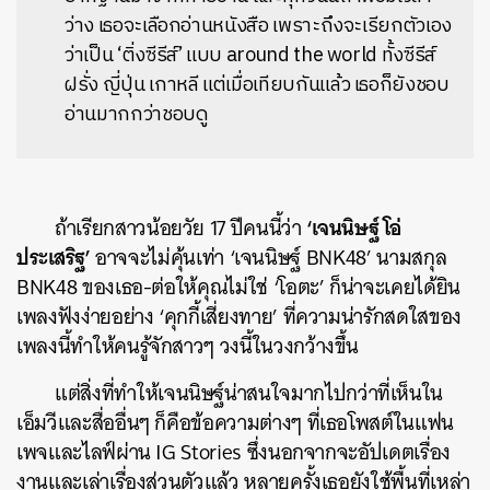
ว่าง เธอจะเลือกอ่านหนังสือ เพราะถึงจะเรียกตัวเอง
ว่าเป็น ‘ติ่งซีรีส์’ แบบ around the world ทั้งซีรีส์
ฝรั่ง ญี่ปุ่น เกาหลี แต่เมื่อเทียบกันแล้ว เธอก็ยังชอบ
อ่านมากกว่าชอบดู
‘เจนนิษฐ์ โอ่
ถ้าเรียกสาวน้อยวัย 17 ปีคนนี้ว่า
ประเสริฐ’
อาจจะไม่คุ้นเท่า ‘เจนนิษฐ์ BNK48’ นามสกุล
BNK48 ของเธอ-ต่อให้คุณไม่ใช่ ‘โอตะ’ ก็น่าจะเคยได้ยิน
เพลงฟังง่ายอย่าง ‘คุกกี้เสี่ยงทาย’ ที่ความน่ารักสดใสของ
เพลงนี้ทำให้คนรู้จักสาวๆ วงนี้ในวงกว้างขึ้น
แต่สิ่งที่ทำให้เจนนิษฐ์น่าสนใจมากไปกว่าที่เห็นใน
เอ็มวีและสื่ออื่นๆ ก็คือข้อความต่างๆ ที่เธอโพสต์ในแฟน
เพจและไลฟ์ผ่าน IG Stories ซึ่งนอกจากจะอัปเดตเรื่อง
งานและเล่าเรื่องส่วนตัวแล้ว หลายครั้งเธอยังใช้พื้นที่เหล่า