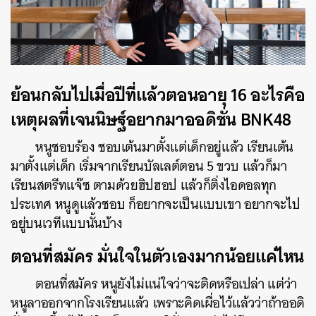
ย้อนกลับไปเมื่อปีที่แล้วตอนอายุ 16 อะไรคือ
เหตุผลที่เจนนิษฐ์อยากมาออดิชั่น BNK48
หนูชอบร้อง ชอบเต้นมาตั้งแต่เด็กอยู่แล้ว เรียนเต้น
มาตั้งแต่เด็ก เริ่มจากเรียนบัลเลต์ตอน 5 ขวบ แล้วก็มา
เรียนสตรีทแจ๊ซ ตามด้วยฮิปฮอป แล้วก็ติ่งไอดอลทุก
ประเทศ หนูดูแล้วชอบ ก็อยากจะเป็นแบบเขา อยากจะไป
อยู่บนเวทีแบบนั้นบ้าง
ตอนที่สมัคร มั่นใจในตัวเองมากน้อยแค่ไหน
ตอนที่สมัคร หนูยังไม่แน่ใจว่าจะติดหรือเปล่า แต่ว่า
หนูลาออกจากโรงเรียนแล้ว เพราะคิดเผื่อไว้แล้วว่าถ้าออดิ