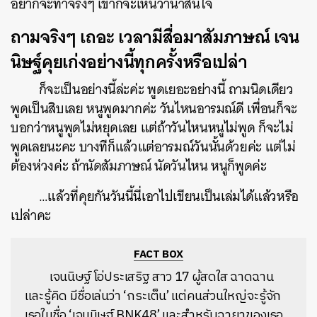
อยากจะทำจริงๆ เขาก็จะเห็นว่าน่าสนใจ
ถามจริงๆ เถอะ เวลามีสื่อมาสัมภาษณ์ เจน
นิษฐ์คุยเก่งอย่างนี้ทุกครั้งหรือเปล่า
ก็จะเป็นอย่างนี้ล่ะค่ะ พูดเยอะอย่างนี้ ถามนิดเดียว
พูดเป็นสิบเลย หนูพูดมากค่ะ วันไหนอารมณ์ดี เพื่อนก็จะ
บอกว่าหนูพูดไม่หยุดเลย แต่ถ้าวันไหนหนูไม่พูด ก็จะไม่
พูดเลยนะคะ บางทีก็แล้วแต่อารมณ์วันนั้นด้วยค่ะ แต่ไม่
ต้องห่วงค่ะ ถ้านัดสัมภาษณ์ นัดวันไหน หนูก็พูดค่ะ
…แล้วที่คุยกันวันนี้นี่เอาไปเขียนเป็นเล่มได้แล้วหรือ
เปล่าคะ
FACT BOX
เจนนิษฐ์ โอ่ประเสริฐ สาว 17 ผู้สดใส ฉาดฉาน
และรู้คิด มีชื่อเล่นว่า ‘กระเต็น’ แต่คนส่วนใหญ่จะรู้จัก
เธอในชื่อ ‘เจนนิษฐ์ BNK48’ และสำหรับฉายาของเธอ