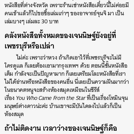
หนังสือที่ต่างจังหวัด เพราะร้านเช่าหนังสือเดี๋ยวนี้ไม่ค่อยมี
คนเข้าแล้วก็ไปขอซื้อเล่มเก่าๆ ของอาจารย์จุนจิ มา เป็น
เล่มบางๆ เล่มละ 30 บาท
คลังหนังสือทั้งหมดของเจนนิษฐ์ยังอยู่ที่
เพชรบุรีหรือเปล่า
ไม่ค่ะ เพราะว่าหวง ถ้าเกิดเอาไว้ที่เพชรบุรีจะไม่มี
ใครดูแล ก็เลยต้องเอามากรุงเทพฯ ด้วย ตอนนี้ชั้นหนังสือ
เต็ม กำลังจะเป็นปัญหามาก ก็เลยเตรียมโละหนังสือที่เรา
ไม่ได้อ่านหรือหนังสือของคนอื่น นี่เลยเป็นความฝันมากว่า
ในอนาคตหนูจะสร้างห้องสมุดเหมือนในซีรีส์
เรื่อง
You
Who Came From the Star
ที่เป็นเรื่องโทมินจุน
มนุษย์ต่างดาวน่ะค่ะ บ้านเขาจะมีบันไดลงไปแล้วก็เป็น
ค้นหา
ห้องสมุด
SHARE
TWEET
LINE
EMAIL
ถ้าไม่ติดงาน เวลาว่างของเจนนิษฐ์ก็คือ