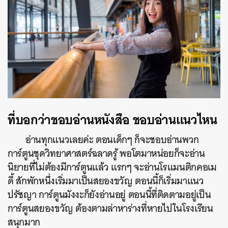
ที่บอกว่าชอบอ่านหนังสือ ชอบอ่านแนวไหน
อ่านทุกแนวเลยค่ะ ตอนเด็กๆ ก็จะชอบอ่านพวก
การ์ตูนชุดวิทยาศาสตร์ฉลาดรู้ พอโตมาหน่อยก็จะอ่าน
นิยายที่ไม่ต้องมีการ์ตูนแล้ว แรกๆ จะอ่านโรแมนติกคอเม
ดี้ สักพักหนึ่งเริ่มมาเป็นสยองขวัญ ตอนนี้ก็เริ่มมาแนว
ปรัชญา การ์ตูนมังงะก็ยังอ่านอยู่ ตอนนี้ที่ติดตามอยู่เป็น
การ์ตูนสยองขวัญ ต้องตามล่าหาร่างที่หายไปในโรงเรียน
สนุกมาก