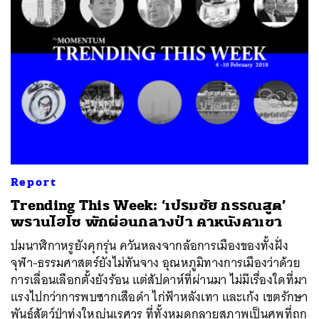
Report
ค้นหา
Trending This Week: ‘เปรมชัย กรรณสูต’
SHARE
TWEET
LINE
EMAIL
พรานไฮโซ พักผ่อนกลางป่า คาหนังคาเขา
ปมนาฬิกาหรูยังคุกรุ่น ควันหลงจากล้อการเมืองของทั้งฝั่ง
จุฬา-ธรรมศาสตร์ยังไม่ทันจาง อุณหภูมิทางการเมืองว่าด้วย
การเลื่อนเลือกตั้งยังร้อน แต่สัปดาห์ที่ผ่านมา ไม่มีเรื่องใดที่มา
แรงไปกว่าการพบซากเสือดำ ไก่ฟ้าหลังเทา และเก้ง เขตรักษา
พันธุ์สัตว์ป่าทุ่งใหญ่นเรศวร ที่ทั้งหมดกลายสภาพเป็นศพที่ถูก