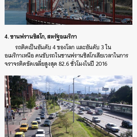
4. ซานฟรานซิสโก, สหรัฐอเมริกา
รถติดเป็นอันดับ 4 ของโลก และอันดับ 3 ใน
อเมริกาเหนือ คนขับรถในซานฟรานซิสโกเสียเวลาในการ
จราจรติดขัดเฉลี่ยสูงสุด 82.6 ชั่วโมงในปี 2016