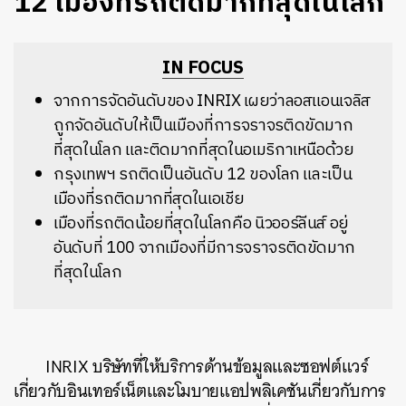
12 เมืองที่รถติดมากที่สุดในโลก
IN FOCUS
จากการจัดอันดับของ INRIX เผยว่าลอสแอนเจลิส
ถูกจัดอันดับให้เป็นเมืองที่การจราจรติดขัดมาก
ที่สุดในโลก และติดมากที่สุดในอเมริกาเหนือด้วย
กรุงเทพฯ รถติดเป็นอันดับ 12 ของโลก และเป็น
เมืองที่รถติดมากที่สุดในเอเชีย
เมืองที่รถติดน้อยที่สุดในโลกคือ นิวออร์ลีนส์ อยู่
อันดับที่ 100 จากเมืองที่มีการจราจรติดขัดมาก
ที่สุดในโลก
INRIX บริษัทที่ให้บริการด้านข้อมูลและซอฟต์แวร์
เกี่ยวกับอินเทอร์เน็ตและโมบายแอปพลิเคชันเกี่ยวกับการ