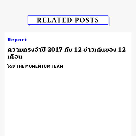
RELATED POSTS
Report
ความทรงจำปี 2017 กับ 12 ข่าวเด่นของ 12
เดือน
โดย THE MOMENTUM TEAM