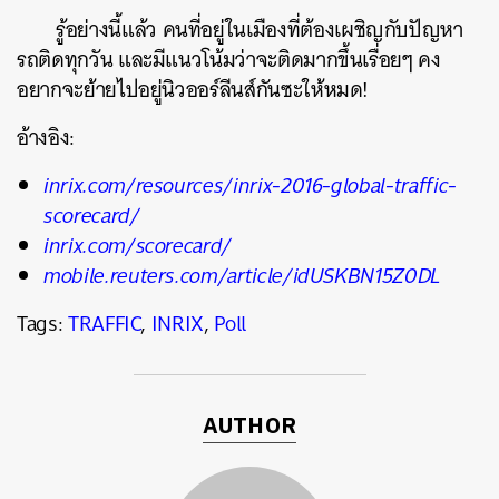
รู้อย่างนี้แล้ว คนที่อยู่ในเมืองที่ต้องเผชิญกับปัญหา
รถติดทุกวัน และมีแนวโน้มว่าจะติดมากขึ้นเรื่อยๆ คง
อยากจะย้ายไปอยู่นิวออร์ลีนส์กันซะให้หมด!
อ้างอิง:
inrix.com/resources/inrix-2016-global-traffic-
scorecard/
inrix.com/scorecard/
mobile.reuters.com/article/idUSKBN15Z0DL
Tags:
TRAFFIC
,
INRIX
,
Poll
AUTHOR