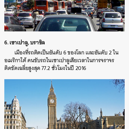
6. เซาเปาลู, บราซิล
เมืองที่รถติดเป็นอันดับ 6 ของโลก และอันดับ 2 ใน
อเมริกาใต้ คนขับรถในเซาเปาลูเสียเวลาในการจราจร
ติดขัดเฉลี่ยสูงสุด 77.2 ชั่วโมงในปี 2016