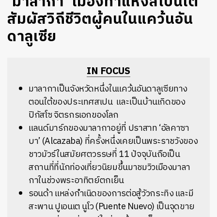
‘มาลากา’ เมืองท่าแห่งสเปนใต้
สัมผัสวิถีชีวิตผู้คนในแคว้นอัน
ดาลูเซีย
IN FOCUS
มาลากาเป็นจังหวัดหนึ่งในแ
คว้นอันดาลูเซียทาง
ตอนใต้ของประเทศสเปน และเป็นบ้านเกิดของ
ปิกัสโซ จิตรกรเอกของโลก
แลนด์มาร์กของมาลากาอยู่ที่ ปราสาท ‘อัลคาซา
บา’ (Alcazaba) ที่ครั้งหนึ่งเคยเป็นพระราชวังของ
ชาวมัวร์ในสมัยศตวรรษที่ 11 ปัจจุบันถือเป็น
สถานที่ที่นักท่องเที่ยวนิยมขึ้นมาชมวิวเมืองมาลา
กาในช่วงพระอาทิตย์ตกเย็น
รอนด้า แหล่งกำเนิดของการต่อสู้วัวกระทิง และมี
สะพาน ปูเอนเต นูโว (Puente Nuevo) เป็นจุดขาย