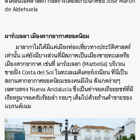
สไตล์นีโอคลาสสิก ก่อสร้างโดยสถาปนิกที่ชื่อ
José Martin
de Aldehuela
มาร์เบลลา เมืองตากอากาศยอดนิยม
มาลากาไม่ได้มีแค่เมืองท่องเที่ยวทางประวัติศาสตร์
เท่านั้น แต่ยังมีบางส่วนที่มีสภาพเป็นเมืองชายทะเลหรือ
ค้นหา
เมืองตากอากาศ เช่นที่
มาร์เบลลา (Marbella) บริเวณ
SHARE
TWEET
LINE
EMAIL
ชายฝั่ง Costa del Sol ในทะเลเมดิเตอร์เรเนียน ที่นี่เป็น
สถานตากอากาศยอดนิยมของคนมีเงิน สังเกตง่ายๆ
เฉพาะตรง Nueva Andalucia ซึ่งเป็นท่าจอดเรือยอชท์ที่มี
เรือหรูมาจอดรับร้อยลำ รอบๆ เต็มไปด้วยร้านค้าขายของ
แบรนด์เนม