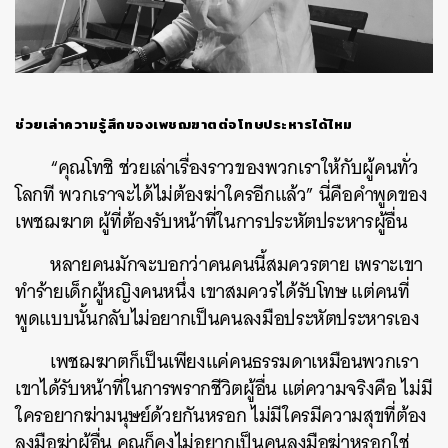
ช่วยเล่าความรู้สึกของเพชฌฆาตต่อโทษประหารได้ไหม
“คุณโทชิ ช่วยเล่าเรื่องราวของพวกเราให้กับผู้คนทั่ว
โลกที พวกเราจะได้ไม่ต้องฆ่าใครอีกแล้ว” นี่คือคำพูดของ
เพชฌฆาต ผู้ที่ต้องรับหน้าที่ในการประหัตประหารผู้อื่น
หลายคนมักจะบอกว่าคนคนนี้สมควรตาย เพราะเขา
ทำร้ายเด็กผู้หญิงคนหนึ่ง เขาสมควรได้รับโทษ แต่คนที่
พูดแบบนั้นกลับไม่อยากเป็นคนลงมือประหัตประหารเอง
เพชฌฆาตก็เป็นเพียงแค่คนธรรมดาเหมือนพวกเรา
เขาได้รับหน้าที่ในการพรากชีวิตผู้อื่น แต่ความจริงคือ ไม่มี
ใครอยากฆ่ามนุษย์ด้วยกันหรอก ไม่มีใครมีความสุขที่ต้อง
ลงมือฆ่าผู้อื่น คุณก็คงไม่อยากเป็นคนลงมือฆ่าหรอกใช่