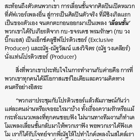
สะท้อนถึงตัวตนพวกเขา การเลื่อนชั้นจากศิลปินเปิดหมวก
ที่คัฟเวอร์เพลงอื่น สู่การเป็นศิลปินตัวจริง ที่มีซิงเกิลแรก
‘เลื่อนชั้น’
เป็นของตัวเอง จนตกตะกอนออกมาเป็นเพลง
พวกเขาได้รับเกียรติจาก กบ-
ขจรเดช พรมรักษา (กบ วง
บิ๊กแอส) เป็นเอ็กซ์คลูซีฟโปรดิวเซอร์ (Exclusive
Producer) และณัฐ-ณัฐวัฒน์ แสงวิจิตร (ณัฐ วงเคลียร์)
นั่งแท่นโปรดิวเซอร์ (Producer)
สิ่งที่พวกเขาประทับใจในการทำงานกับค่ายคือ การที่
พวกเขาทุกคนได้มีโอกาสแชร์ไอเดียและความคิดทาง
ดนตรีอย่างอิสระ
“พวกเราประชุมกับโปรดิวเซอร์แล้วสัมภาษณ์กันว่า
แต่ละคนผ่านหรือเจออะไรมาบ้าง ทั้งเรื่องความรักหรือแม้
ค้นหา
กระทั่งแนวเพลงที่ทุกคนชอบฟัง ไม่นานทางทีมงานก็ทำเด
SHARE
TWEET
LINE
EMAIL
โมเพลงเลื่อนชั้นกลับมาให้พวกเราฟัง พอพวกเราได้ฟังเด
โม เราก็ได้รับโจทย์จากพี่ณัฐให้ไปทำไกด์เพลงในสไตล์เรา