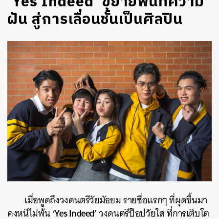
‘Yes Indeed’ ขยายพื้นที่ความ
ฝัน สู่การเลื่อนชั้นเป็นศิลปิน
เมื่อพูดถึงวงดนตรีวัยมัธยม รายชื่อแรกๆ ที่ผุดขึ้นมา
‘Yes Indeed’
คงหนีไม่พ้น
วงดนตรีป็อปวัยใส ที่การเติบโต