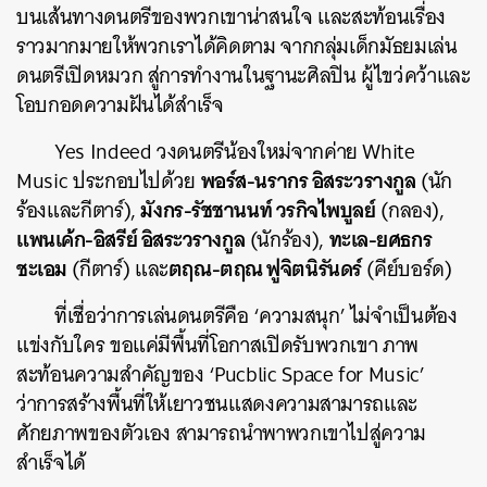
บนเส้นทางดนตรีของพวกเขาน่าสนใจ และสะท้อนเรื่อง
ราวมากมายให้พวกเราได้คิดตาม จากกลุ่มเด็กมัธยมเล่น
ดนตรีเปิดหมวก สู่การทำงานในฐานะศิลปิน ผู้ไขว่คว้าและ
โอบกอดความฝันได้สำเร็จ
Yes Indeed วงดนตรีน้องใหม่จากค่าย White
พอร์ส-นรากร อิสระวรางกูล
Music ประกอบไปด้วย
(นัก
มังกร-รัชชานนท์ วรกิจไพบูลย์
ร้องและกีตาร์),
(กลอง),
แพนเค้ก-อิสรีย์ อิสระวรางกูล
ทะเล-ยศธกร
(นักร้อง),
ชะเอม
ตฤณ-ตฤณ ฟูจิตนิรันดร์
(กีตาร์) และ
(คีย์บอร์ด)
ที่เชื่อว่าการเล่นดนตรีคือ ‘ความสนุก’ ไม่จำเป็นต้อง
แข่งกับใคร ขอแค่มีพื้นที่โอกาสเปิดรับพวกเขา ภาพ
สะท้อนความสำคัญของ ‘Pucblic Space for Music’
ว่าการสร้างพื้นที่ให้เยาวชนแสดงความสามารถและ
ศักยภาพของตัวเอง สามารถนำพาพวกเขาไปสู่ความ
สำเร็จได้