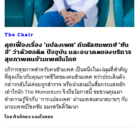
ค้นหา
The Chair
SHARE
TWEET
LINE
EMAIL
คุยเฟื่องเรื่อง ‘แปลงเพศ’ กับศัลยแพทย์ ‘ยัน
ฮี’ ว่าด้วยอดีต ปัจจุบัน และอนาคตของบริการ
สุขภาพคนข้ามเพศในไทย
บริการสุขภาพสำหรับคนข้ามเพศ เป็นหนึ่งในแง่มุมที่สำคัญ
ที่สุดเกี่ยวกับคุณภาพชีวิตของคนข้ามเพศ ทว่าประเด็นดัง
กล่าวกลับไม่ค่อยถูกสำรวจ หรือนำเสนอในสื่อกระแสหลัก
เท่าไรนัก The Momentum จึงถือโอกาสนี้ ขอชวนคุณมา
ทำความรู้จักกับ ‘การแปลงเพศ’ ผ่านบทสนทนาสบายๆ กับ
นายแพทย์โชคชัย อมรสวัสดิ์วัฒนา
โดย
ศิรอักษร จอมใบหยก