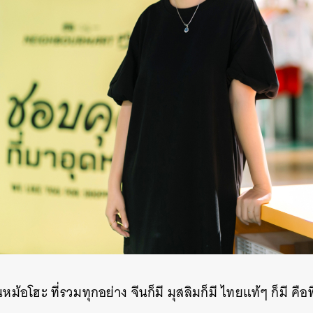
ม้อโฮะ ที่รวมทุกอย่าง จีนก็มี มุสลิมก็มี ไทยแท้ๆ ก็มี คื