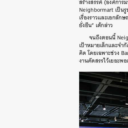
สร้างสรรค์ (องค์การมห
Neighbormart เป็นรูป
เรื่องราวและเอกลักษณ์
ยั่งยืน” เต้กล่าว
จนถึงตอนนี้ Neigh
เป้าหมายเล็กและจำกัด
คิด โดยเฉพาะช่วง Ban
งานคัดสรรไว้เยอะพอสม