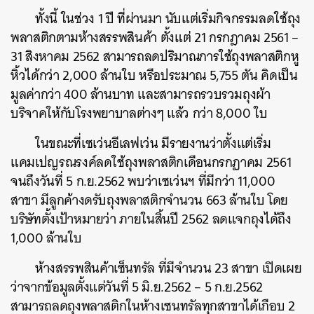
ทั้งนี้ ในช่วง
1
ปี
ที่ผ่านมา
นับแต่เริ่มกิจกรรมลดใช้ถุง
พลาสติกตามห้างสรรพสินค้า
ตั้งแต่
21 กรกฎาคม 2561 –
31
สิงหาคม
2562
สามารถลดปริมาณการใช้ถุงพลาสติกหู
หิ้วได้กว่า
2,000
ล้านใบ
หรือประมาณ
5,755
ตัน
คิดเป็น
มูลค่ากว่า
400
ล้านบาท
และสามารถรวบรวมถุงผ้า
ค้นหา
บริจาคให้กับโรงพยาบาลต่างๆ
แล้ว
กว่า
8,000
ใบ
SHARE
TWEET
LINE
EMAIL
ในขณะที่เซเว่นอีเลฟเว่น
มีรายงานว่าตั้งแต่เริ่ม
แคมเปญรณรงค์ลดใช้ถุงพลาสติกเดือนกรกฏาคม
2561
จนถึงวันที่
5
ก
.
ย
.2562
พบว่าเซเว่นฯ
ที่มีกว่า
11,000
สาขา
มีลูกค้างดรับถุงพลาสติกจำนวน
663
ล้านใบ
โดย
บริษัทตั้งเป้าหมายว่า
ภายในสิ้นปี
2562
ลดแจกถุงได้ถึง
1,000
ล้านใบ
ห้างสรรพสินค้าเซ็นทรัล
ที่มีจำนวน
23
สาขา
เปิดเผย
ว่าจากข้อมูลตั้งแต่วันที่
5
มิ
.
ย
.2562 – 5
ก
.
ย
.2562
สามารถลดถุงพลาสติกในห้างเซนทรัลทุกสาขาได้เกือบ
2