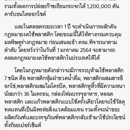
รวมทั้งลดการปล่อยก๊าซเรือนกระจกได้
1,200,000
ตัน
คาร์บอนไดออกไซด์
และในตลอดระยะเวลา
1
ปี
จะดำเนินการผลักดัน
กฎหมายงดใช้พลาสติก
โดยขณะนี้ได้ให้ทางกรมควบคุม
มลพิษดูร่างกฎหมาย
ก่อนเสนอเข้า
ครม
.
พิจารณาตาม
ลำดับ
โดยหวังว่าในวันที่
1
มกราคม
2564
จะสามารถ
คลอดกฎหมายงดใช้พลาสติกในประเทศให้ได้
โดยในกฎหมายดังกล่าวจะมีการระบุห้ามใช้พลาสติก
7
ชนิด
คือ
พลาสติกหุ้มฝาขวดน้ำดื่ม
,
พลาสติกผสมสารอ็
อกโซ่
,
พลาสติกผสมไมโครบีด
,
พลาสติกหูหิ้วที่มีความหนา
น้อยกว่า
36
ไมครอน
,
กล่องโฟมบรรจุอาหาร
,
หลอด
พลาสติก
และแก้วพลาสติกแบบใช้ครั้งเดียวโดยจะใช้วัสดุ
ทดแทนที่เป็นมิตรต่อสิ่งแวดล้อมแทน
รวมทั้งจะนำขยะ
ผลิตภัณฑ์และบรรจุภัณฑ์พลาสติกกลับเข้ามาใช้ประโยชน์
ทั้งร้อยเปอร์เซ็นต์