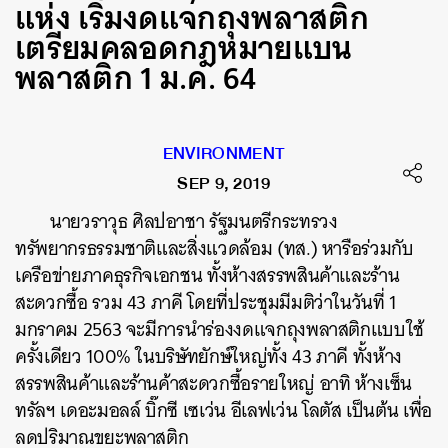
แห่ง เริ่มงดแจกถุงพลาสติก
เตรียมคลอดกฎหมายแบน
พลาสติก 1 ม.ค. 64
ENVIRONMENT
SEP 9, 2019
นายวราวุธ
ศิลปอาชา
รัฐมนตรีกระทรวง
ทรัพยากรธรรมชาติและสิ่งแวดล้อม
(
ทส
.)
หารือร่วมกับ
เครือข่ายภาคธุรกิจเอกชน
ทั้งห้างสรรพสินค้าและร้าน
สะดวกซื้อ
รวม
43
ภาคี
โดยที่ประชุมมีมติว่าในวันที่
1
มกราคม
2563
จะมีการนำร่องงดแจกถุงพลาสติกแบบใช้
ครั้งเดียว
100%
ในบริษัทยักษ์ใหญ่ทั้ง
43
ภาคี
ทั้งห้าง
สรรพสินค้าและร้านค้าสะดวกซื้อรายใหญ่
อาทิ
ห้างเซ็น
ทรัลฯ
เดอะมอลล์
บิ๊กซี
เซเว่น
อีเลฟเว่น
โลตัส
เป็นต้น
เพื่อ
ลดปริมาณขยะพลาสติก