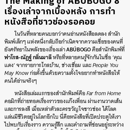
The Making of ABÚBOGO 8
เรื่องเล่าจากเบื้องหลัง การทำ
หนังสือที่ชาวช่องรอคอย
ในวันที่หลายคนบอกว่าคนอ่านหนังสือลดลง สำนัก
พิมพ์เล็กๆ แห่งหนึ่งกลับถือกำเนิดจากความเชื่อของคนที่
ABÚBOGO
ยังศรัทธาในพลังของเรื่องเล่า
คือสำนักพิมพ์ที่
ฟาโรส-ณัฏฐ์ กลิ่นมาลี
หรือที่หลายคนรู้จักกันในชื่อ ‘คุณ
แดง’ จากรายการ
ไกลบ้าน
,
ช่างเชื่อม
และ
People You
May Know
ก่อตั้งขึ้นด้วยความตั้งใจอยากทำหนังสือให้
คนได้อ่านจริงๆ
หนังสือเล่มแรกของสำนักพิมพ์คือ
Far from Home
คอมิกที่ถ่ายทอดเรื่องราวของแก๊งเพื่อน ผ่านงานวาดเส้น
และการลงสี เมื่อเหล่าตัวละครขวัญใจชาวช่อง ได้โลด
แล่นมีชีวิตอยู่ในโลกอีกใบ นี่คือหนังสือที่เปิดประตูให้เรา
ไปพบกับเรื่องราว ความรู้สึก และคำถามที่ซ่อนอยู่ระหว่าง