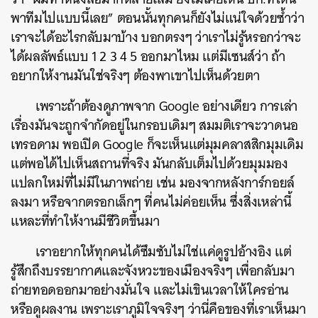
พาทีมไปแบบนี้เลย” ตอนนั้นทุกคนก็ยังไม่แน่ใจด้วยซ้ำว่า
SHARE
TWEET
LINE
EMAIL
เราจะได้อะไรกลับมาบ้าง บอกตรงๆ ว่าเราไม่รู้หรอกว่าจะ
ได้ผลลัพธ์แบบ 1 2 3 4 5 ออกมาไหม แต่มีเซนส์ว่า ถ้า
อยากให้งานมันใช่จริงๆ ต้องพาเขาไปเห็นด้วยตา
เพราะถ้าต้องดูภาพจาก Google อย่างเดียว การเล่า
เรื่องมันจะถูกจำกัดอยู่ในกรอบเดิมๆ สมมติเราจะวาดนอ
เทรอดาม พอเปิด Google ก็จะเห็นแต่มุมคลาสสิกมุมเดิม
แต่พอได้ไปเห็นสถานที่จริง มันกลับเต็มไปด้วยมุมมอง
แปลกใหม่ที่ไม่มีในภาพถ่าย เช่น มองจากหลังการ์กอยล์
ลงมา หรือจากตรอกเล็กๆ ที่คนไม่ค่อยเห็น ซึ่งสิ่งเหล่านี้
แหละที่ทำให้งานมีชีวิตขึ้นมา
เราอยากให้ทุกคนได้ซึมซับไม่ใช่แค่ดูรูปอ้างอิง แต่
รู้สึกถึงบรรยากาศและจังหวะของเมืองจริงๆ เพื่อกลับมา
ถ่ายทอดออกมาอย่างมั่นใจ และไม่เขินเวลาให้ใครอ่าน
หรือดูผลงาน เพราะเราภูมิใจจริงๆ ว่านี่คือของที่เราเห็นมา