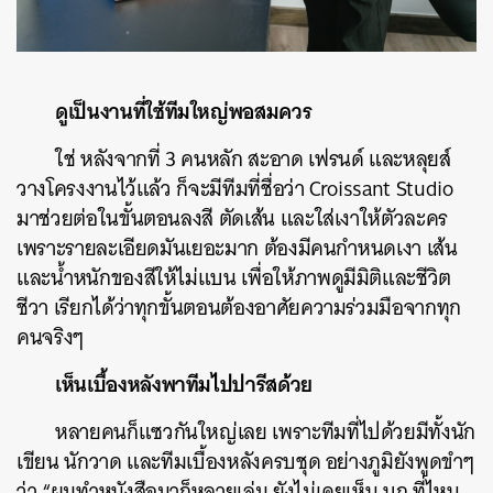
ดูเป็นงานที่ใช้ทีมใหญ่พอสมควร
ใช่ หลังจากที่ 3 คนหลัก สะอาด เฟรนด์ และหลุยส์
วางโครงงานไว้แล้ว ก็จะมีทีมที่ชื่อว่า Croissant Studio
มาช่วยต่อในขั้นตอนลงสี ตัดเส้น และใส่เงาให้ตัวละคร
เพราะรายละเอียดมันเยอะมาก ต้องมีคนกำหนดเงา เส้น
และน้ำหนักของสีให้ไม่แบน เพื่อให้ภาพดูมีมิติและชีวิต
ชีวา เรียกได้ว่าทุกขั้นตอนต้องอาศัยความร่วมมือจากทุก
คนจริงๆ
เห็นเบื้องหลังพาทีมไปปารีสด้วย
หลายคนก็แซวกันใหญ่เลย เพราะทีมที่ไปด้วยมีทั้งนัก
เขียน นักวาด และทีมเบื้องหลังครบชุด อย่างภูมิยังพูดขำๆ
ว่า “ผมทำหนังสือมาก็หลายเล่ม ยังไม่เคยเห็น บก.ที่ไหน
ค้นหา