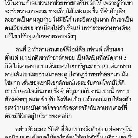
ไว้ในงาน ก็เลยชวนมาช่วยทำสตอรีบอร์ดให้ เพราะรู้ว่าเขา
จะช่วยวางภาพรวมของเรื่องให้แข็งแรงขึ้น ที่สำคัญคือ
สะอาดเป็นคนคุยง่าย ไม่มีอีโก้ และยืดหยุ่นมาก ถ้าเขาเป็น
คนเรื่องเยอะ งานนี้คงไม่สำเร็จแน่ เพราะระหว่างทางต้อง
แก้ไข ปรับจูนกันหลายรอบจริงๆ
คนที่ 2 ทำคาแรกเตอร์ดีไซน์คือ เฟรนด์ เพื่อนเรา
ตั้งแต่ ม.1 ปกติเขาทำอาร์ตทอย เป็นศิลปินที่ถนัดงาน 3
มิติ ไม่เคยออกแบบตัวละครในการ์ตูนมาก่อน แต่เราชอบ
ลายเส้นเขาเลยชวนมาลองดู ปรากฏว่าพอทำออกมา มัน
ใช่มาก เส้นของเขามีเอกลักษณ์และปรับตามโจทย์ได้ดี
เขาเป็นคนใจเย็นมาก ซึ่งสำคัญมากกับงานแบบนี้ เพราะ
ต้องค่อยๆ สเกตช์ ปรับ ฟังฟีดแบ็ก แล้วออกแบบให้ลงตัว
ระหว่างแรงบันดาลใจจากตัวละครจริงกับคาแรกเตอร์ที่
ต้องมีชีวิตอยู่ในโลกของคอมิก
อย่างตัวละคร ‘จิโต้’ ที่ต้นแบบจริงตัวสูง แต่พออยู่ใน
คอมิก เฟรนด์เสนอให้ลดไซซ์ลงให้ดูน่ารักขึ้น หรือ ‘แชมมี่’