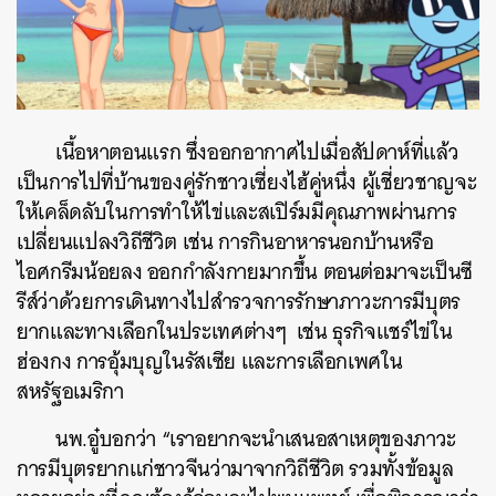
เนื้อหาตอนแรก ซึ่งออกอากาศไปเมื่อสัปดาห์ที่แล้ว
เป็นการไปที่บ้านของคู่รักชาวเซี่ยงไฮ้คู่หนึ่ง ผู้เชี่ยวชาญจะ
ให้เคล็ดลับในการทำให้ไข่และสเปิร์มมีคุณภาพผ่านการ
เปลี่ยนแปลงวิถีชีวิต เช่น การกินอาหารนอกบ้านหรือ
ไอศกรีมน้อยลง ออกกำลังกายมากขึ้น ตอนต่อมาจะเป็นซี
รีส์ว่าด้วยการเดินทางไปสำรวจการรักษาภาวะการมีบุตร
ยากและทางเลือกในประเทศต่างๆ เช่น ธุรกิจแชร์ไข่ใน
ฮ่องกง การอุ้มบุญในรัสเซีย และการเลือกเพศใน
ค้นหา
สหรัฐอเมริกา
SHARE
TWEET
LINE
EMAIL
นพ.อู๋บอกว่า “เราอยากจะนำเสนอสาเหตุของภาวะ
การมีบุตรยากแก่ชาวจีนว่ามาจากวิถีชีวิต รวมทั้งข้อมูล