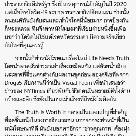
ประธานาธิบดีสหรัฐฯ
ซึ่งเป็นเหตุการณ์สำคัญในปี
2020
แต่เมื่อโรคโควิด
-19
ระบาด
พวกเขาก็เปลี่ยนแผน
ช่วงนั้น
คนอเมริกันยังสับสนและเข้าใจโรคนี้น้อยมาก
การป้องกัน
ก็หละหลวม
ทีมจึงทำหนังโฆษณาที่เรียบง่ายหนึ่งชิ้นเพื่อ
บอกว่า
โควิดไม่ใช่แค่โรคหวัดธรรมดา
มีความจริงเกี่ยว
กับโรคที่คุณควรรู้
จากนั้นก็ทำหนังโฆษณาเรื่องใหม่
Life Needs Truth
โดยนำพาดหัวข่าวมาเล่าเรื่องเหมือนกัน
แต่ด้วยน้ำเสียง
และสารที่สื่อแตกต่างกับผลงานชุดก่อน
สองครีเอทีฟจาก
Droga5
เรียกงานนี้ว่าเป็น
Visual Poem
เพื่อนำเสนอว่า
ข่าวของ
NYTimes
เกี่ยวพันกับชีวิตคนในหลายมิติทั้งด้าน
กว้างและลึก
ซึ่งยังเป็นการเล่าเรื่องที่มีพลังไม่ผิดกัน
The Truth Is Worth It
กลายเป็นแคมเปญที่สำคัญ
ที่สุดชิ้นหนึ่งในวงการสื่อมวลชน
นอกจากจะทำหน้าที่เป็น
หนังโฆษณาที่ดี
มันยังบอกเราอีกว่า
‘
ข่าวคุณภาพ
’
ต้องมุ่ง