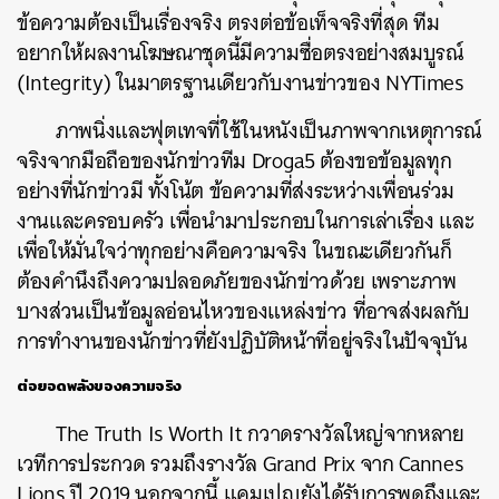
ข้อความต้องเป็นเรื่องจริง
ตรงต่อข้อเท็จจริงที่สุด
ทีม
อยากให้ผลงานโฆษณาชุดนี้มีความซื่อตรงอย่างสมบูรณ์
(Integrity)
ในมาตรฐานเดียวกับงานข่าวของ
NYTimes
ภาพนิ่งและฟุตเทจที่ใช้ในหนังเป็นภาพจากเหตุการณ์
จริงจากมือถือของนักข่าวทีม
Droga5
ต้องขอข้อมูลทุก
อย่างที่นักข่าวมี
ทั้งโน้ต
ข้อความที่ส่งระหว่างเพื่อนร่วม
งานและครอบครัว
เพื่อนำมาประกอบในการเล่าเรื่อง
และ
ค้นหา
เพื่อให้มั่นใจว่าทุกอย่างคือความจริง
ในขณะเดียวกันก็
SHARE
TWEET
LINE
EMAIL
ต้องคำนึงถึงความปลอดภัยของนักข่าวด้วย
เพราะภาพ
บางส่วนเป็นข้อมูลอ่อนไหวของแหล่งข่าว
ที่อาจส่งผลกับ
การทำงานของนักข่าวที่ยังปฏิบัติหน้าที่อยู่จริงในปัจจุบัน
ต่อยอดพลังของความจริง
The Truth Is Worth It
กวาดรางวัลใหญ่จากหลาย
เวทีการประกวด
รวมถึงรางวัล
Grand Prix
จาก
Cannes
Lions
ปี
2019
นอกจากนี้
แคมเปญยังได้รับการพูดถึงและ