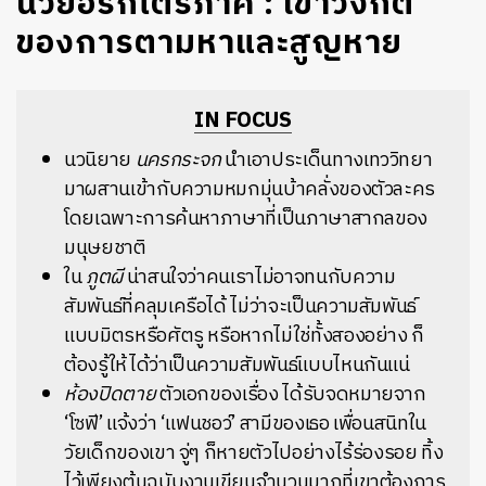
นิวยอร์กไตรภาค : เขาวงกต
ของการตามหาและสูญหาย
IN FOCUS
นวนิยาย
นครกระจก
นำเอาประเด็นทางเทววิทยา
มาผสานเข้ากับความหมกมุ่นบ้าคลั่งของตัวละคร
โดยเฉพาะการค้นหาภาษาที่เป็นภาษาสากลของ
มนุษยชาติ
ใน
ภูตผี
น่าสนใจว่าคนเราไม่อาจทนกับความ
สัมพันธ์ที่คลุมเครือได้ ไม่ว่าจะเป็นความสัมพันธ์
แบบมิตรหรือศัตรู หรือหากไม่ใช่ทั้งสองอย่าง ก็
ต้องรู้ให้ได้ว่าเป็นความสัมพันธ์แบบไหนกันแน่
ห้องปิดตาย
ตัวเอกของเรื่อง ได้รับจดหมายจาก
‘โซฟี’ แจ้งว่า ‘แฟนชอว์’ สามีของเธอ เพื่อนสนิทใน
วัยเด็กของเขา จู่ๆ ก็หายตัวไปอย่างไร้ร่องรอย ทิ้ง
ไว้เพียงต้นฉบับงานเขียนจำนวนมากที่เขาต้องการ