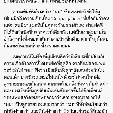
ปราดเปรียวเพื่อไล่ตามความซับซ้อนนั้นให้ทัน
ความสัมพันธ์ระหว่าง “ผม” กับแฟนชอว์ ทำให้ผู้
เขียนนึกถึงความเชื่อเรื่อง ‘Doppelganger’ ที่เชื่อกันว่าคน
แต่ละคนมีฝาแฝดที่เป็นคู่ตรงข้ามของตัวเอง ฝาแฝดที่
มิได้ถือกำเนิดขึ้นจากครรภ์เดียวกัน แต่เป็นเงาคู่ขนานใน
อีกโลกหนึ่งที่คอยห้ำหั่นทำลายล้างอีกฝ่าย หากทั้งคู่ค้นพบ
กันและกันย่อมนำมาซึ่งความหายนะ
เหตุการณ์ในเรื่องที่ผู้เขียนคิดว่ามีนัยยะเชื่อมโยงกับ
ความเชื่อดังกล่าวนี้ได้เด่นชัดที่สุดคือ ฉากที่แม่ของแฟน
ชอว์เล่าให้ “ผม” ฟังว่า เมื่อเห็นทั้งคู่กำลังเล่นด้วยกันใน
ตอนเด็ก บางชั่วขณะเธอไม่แน่ใจด้วยซ้ำว่าคนไหนคือ
ลูกชายของเธอกันแน่ พวกเขาคล้ายคลึงกันราวกับฝาแฝด
และประเด็นนี้ยิ่งถูกขับเน้นเด่นชัดมากขึ้นไปอีกเมื่อแม่
ของแฟนชอว์สารภาพออกมาว่าเธอปรารถนาอยากให้
“ผม” เป็นลูกชายของเธอมากกว่า “ผม” ที่ทั้งอ่อนโยนกว่า
เข้าถึงง่ายกว่า และรักได้ง่ายกว่า ผิดกับแฟนชอว์ที่เธอมัก