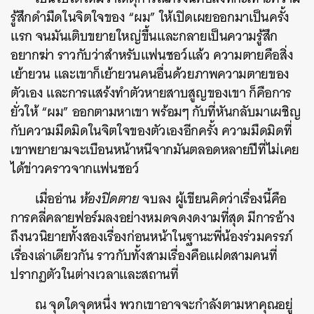
รู้สึกดำมืดในจิตใจของ “ผม” ให้เปิดเผยออกมาเป็นครั้ง
แรก จนมันเติบขยายใหญ่ขึ้นและกลายเป็นความรู้สึก
อยากฆ่า ราวกับว่าสำหรับแฟนชอว์แล้ว ความตายคือสิ่ง
เย้ายวน และเขาก็เย้ายวนคนอื่นด้วยภาพความตายของ
ตัวเอง และการแสร้งทำตัวหายสาบสูญของเขา ก็คือการ
ยั่วให้ “ผม” ออกตามหาเขา พร้อมๆ กับที่หันกลับมาเผชิญ
กับความมืดมิดในจิตใจของตัวเองอีกครั้ง ความมืดมิดที่
เขาพยายามจะเบือนหน้าหนีจากมันตลอดหลายปีที่ไม่เคย
ได้ข่าวคราวจากแฟนชอว์
เมื่ออ่าน
ห้องปิดตาย
จบลง ผู้เขียนคิดว่าเรื่องนี้คือ
การคลี่คลายฟอร์มลงอย่างหมดจดงดงามที่สุด มีการอ้าง
ถึงนวนิยายทั้งสองเรื่องก่อนหน้าในฐานะพี่น้องร่วมครรภ์
เรื่องเล่าเดียวกัน ราวกับทั้งสามเรื่องคือแฝดสามคนที่
ปรากฏตัวในต่างเวลาและสถานที่
ณ จุดใดจุดหนึ่ง พวกเขาอาจจะกำลังตามหาคุณอยู่