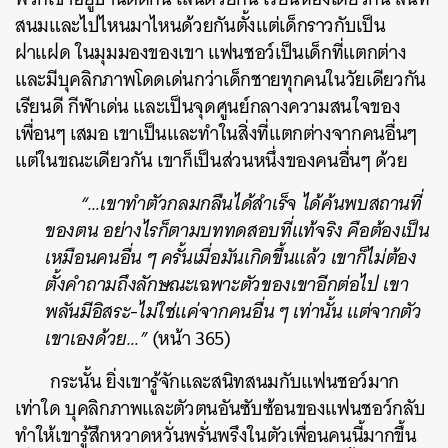
สนมและไปไหนมาไหนด้วยกันตั้งแต่เด็กราวกับเป็น
ฝาแฝด ในมุมมองของเขา แฟนชอว์เป็นเด็กที่แตกต่าง
และมีบุคลิกภาพโดดเด่นกว่าเด็กชายทุกคนในวัยเดียวกัน
เรียนดี กีฬาเด่น และเป็นจุดศูนย์กลางความสนใจของ
เพื่อนๆ เสมอ เขาเป็นและทำในสิ่งที่แตกต่างจากคนอื่นๆ
แต่ในขณะเดียวกัน เขาก็เป็นส่วนหนึ่งของคนอื่นๆ ด้วย
“…เขาทำตัวกลมกลืนได้สำเร็จ ได้ค้นพบสถานที่
ของตน อย่างไรก็ตามบททดสอบที่แท้จริง คือต้องเป็น
เหมือนคนอื่น ๆ ครั้นเมื่อมันเกิดขึ้นแล้ว เขาก็ไม่ต้อง
ตั้งคำถามถึงลักษณะเฉพาะตัวของเขาอีกต่อไป เขา
พลันมีอิสระ-ไม่ใช่แค่จากคนอื่น ๆ เท่านั้น แต่จากตัว
เขาเองด้วย…”
(หน้า 365)
กระนั้น ยิ่งเขารู้จักและสนิทสนมกับแฟนชอว์มาก
เท่าใด บุคลิกภาพและตัวตนอันซับซ้อนของแฟนชอว์กลับ
ทำให้เขารู้สึกหวาดหวั่นพรั่นพรึงในตัวเพื่อนคนนี้มากขึ้น