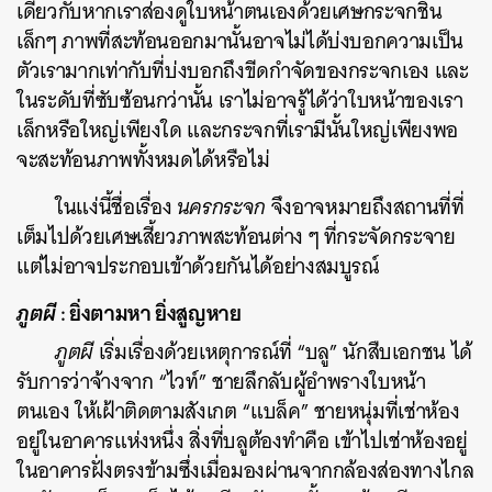
เดียวกับหากเราส่องดูใบหน้าตนเองด้วยเศษกระจกชิ้น
เล็กๆ ภาพที่สะท้อนออกมานั้นอาจไม่ได้บ่งบอกความเป็น
ตัวเรามากเท่ากับที่บ่งบอกถึงขีดกำจัดของกระจกเอง และ
ในระดับที่ซับซ้อนกว่านั้น เราไม่อาจรู้ได้ว่าใบหน้าของเรา
เล็กหรือใหญ่เพียงใด และกระจกที่เรามีนั้นใหญ่เพียงพอ
จะสะท้อนภาพทั้งหมดได้หรือไม่
ในแง่นี้ชื่อเรื่อง
นครกระจก
จึงอาจหมายถึงสถานที่ที่
เต็มไปด้วยเศษเสี้ยวภาพสะท้อนต่าง ๆ ที่กระจัดกระจาย
แต่ไม่อาจประกอบเข้าด้วยกันได้อย่างสมบูรณ์
ภูตผี
: ยิ่งตามหา ยิ่งสูญหาย
ภูตผี
เริ่มเรื่องด้วยเหตุการณ์ที่ “บลู” นักสืบเอกชน ได้
รับการว่าจ้างจาก “ไวท์” ชายลึกลับผู้อำพรางใบหน้า
ตนเอง ให้เฝ้าติดตามสังเกต “แบล็ค” ชายหนุ่มที่เช่าห้อง
อยู่ในอาคารแห่งหนึ่ง สิ่งที่บลูต้องทำคือ เข้าไปเช่าห้องอยู่
ในอาคารฝั่งตรงข้ามซึ่งเมื่อมองผ่านจากกล้องส่องทางไกล