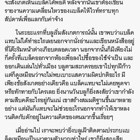
จะสังเกตเห็นแบล็คได้พอดี หลังจากนั้นเขาต้องเขียน
รายงานความเคลื่อนไหวของแบล็คให้ไวท์ทราบทุก
สัปดาห์เพื่อแลกกับค่าจ้าง
ในระยะแรกที่บลูเริ่มสังเกตการณ์นั้น เขาพบว่าแบล็ค
แทบไม่ได้ทำอะไรเลยนอกจากนั่งอ่านและเขียนหนังสืออยู่
ที่โต๊ะริมหน้าต่างเกือบตลอดเวลา นอกจากนั้นก็มีเพียงไม่
กี่ครั้งที่แบล็คออกจากห้องเพื่อลงไปซื้อของใช้จำเป็น และ
ออกเดินเล่นไปทั่วเมือง บลูตามสะกดรอยเขาไปทุกฝีก้าว
แต่ก็ดูเหมือนว่าจะไม่พบเบาะแสความผิดปกติอะไร มี
เพียงข้อสังเกตอย่างเดียวคือ แบล็คแทบจะไม่เคยพูดจา
หรือทักทายกับใครเลย ยิ่งนานวันบลูก็ยิ่งสงสัยว่าเขากำลัง
ตามสืบคดีอะไรอยู่กันแน่ เขาสร้างสมมติฐานขึ้นมาหลาย
อย่าง แต่มันก็แทบจะไม่ช่วยอะไรนอกจากทำให้เขาหลง
วนติดกับดักอยู่ในความคิดของตนมากขึ้นเรื่อยๆ
เมื่ออ่านไป เราจะพบว่ายิ่งบลูเฝ้าติดตามประกบแบ
ล็คเหมือนเป็นเงาตามตัวมากเท่าไหร่ เขาก็ยิ่งสูญเสีย