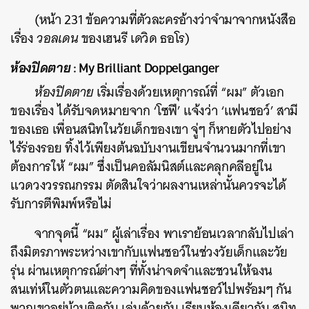
SHARE
TWEET
LINE
EMAIL
(หน้า 231 ข้อความที่ตัวละครอ้างว่าจำมาจากหนังสือ
เรื่อง
วอลเดน
ของเฮนรี เดวิด ธอโร)
ห้องปิดตาย
: My Brilliant Doppelganger
ห้องปิดตาย
เริ่มเรื่องด้วยเหตุการณ์ที่ “ผม” ตัวเอก
ของเรื่อง ได้รับจดหมายจาก ‘โซฟี’ แจ้งว่า ‘แฟนชอว์’ สามี
ของเธอ เพื่อนสนิทในวัยเด็กของเขา จู่ๆ ก็หายตัวไปอย่าง
ไร้ร่องรอย ทิ้งไว้เพียงต้นฉบับงานเขียนจำนวนมากที่เขา
ต้องการให้ “ผม” ซึ่งเป็นคอลัมนิสต์และคลุกคลีอยู่ใน
แวดวงวรรณกรรม ตัดสินใจว่าผลงานเหล่านั้นควรจะได้
รับการตีพิมพ์หรือไม่
จากจุดนี้ “ผม” ผู้เล่าเรื่อง พาเราย้อนเวลากลับไปเล่า
ถึงมิตรภาพระหว่างเขากับแฟนชอว์ในช่วงวัยเด็กและวัย
รุ่น ผ่านเหตุการณ์ต่างๆ ที่ทั้งน่าจดจำและชวนให้ฉงน
สนเท่ห์ในตัวตนและความคิดของแฟนชอว์ไปพร้อมๆ กัน
พวกเขาอยู่บ้านติดกัน เล่นด้วยกัน เรียนห้องเดียวกัน สนิท