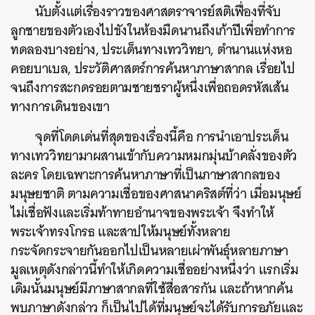
นับตั้งแต่เรื่องราวของศาสตราจารย์สติเฟื่องที่จับ
ลูกชายของตัวเองไปขังในห้องมืดนานถึงเก้าปีเพื่อทำการ
ทดลองบางอย่าง, ประเด็นทางเทววิทยา, ตำนานแห่งหอ
คอยบาเบล, ประวัติศาสตร์การค้นหาภาษาสากล เรื่อยไป
จนถึงการสะกดรอยตามชายชราผู้หนึ่งเพื่อถอดรหัสเส้น
ทางการเดินของเขา
จุดที่โดดเด่นที่สุดของเรื่องนี้คือ การนำเอาประเด็น
ทางเทววิทยามาผสานเข้ากับความหมกมุ่นบ้าคลั่งของตัว
ละคร โดยเฉพาะการค้นหาภาษาที่เป็นภาษาสากลของ
มนุษยชาติ ตามความเชื่อของศาสนาคริสต์ที่ว่า เมื่อมนุษย์
ไม่เชื่อฟังและเริ่มท้าทายอำนาจของพระเจ้า จึงทำให้
พระเจ้าทรงโกรธ และสาปให้มนุษย์ทั้งหลาย
กระจัดกระจายกันออกไปเป็นหลายเผ่าพันธุ์หลายภาษา
มูลเหตุดังกล่าวนี้ทำให้เกิดความเชื่ออย่างหนึ่งว่า แรกเริ่ม
เดิมนั้นมนุษย์มีภาษาสากลที่ใช้สื่อสารกัน และถ้าหากค้น
พบภาษาดังกล่าว ก็เป็นไปได้ที่มนุษย์จะได้รับการอภัยและ