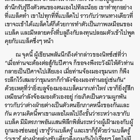
สำนึกรับรู้ถึงตัวตนของตนเองไปทีละน้อย เขาทำทุกอย่าง
ที่แบล็คทำ เขาไปทุกที่ที่แบล็คไป ราวกับว่าหนทางเดียวที่
เขาจะเข้าได้แบล็คได้ก็ด้วยการทำตัวเป็นภาพเหมือนของ
แบล็ค และมีหลายครั้งที่บลูถึงกับลงทุนปลอมตัวเข้าไปพูด
คุยกับแบล็คซึ่งๆ หน้า
ณ จุดนี้ ผู้เขียนพลันนึกถึงคำกล่าวของนิทซ์เช่ที่ว่า
“เมื่อท่านจะต้องต่อสู้กับปีศาจ ก็ขอจงพึงระวังมิให้ตัวท่าน
กลายเป็นปีศาจไปเสียเอง เมื่อท่านจ้องมองขุมนรก ก็พึง
ระลึกไว้เสมอว่าขุมนรกก็กำลังจ้องมองท่านอยู่เช่นกัน”
ด้วยเหตุที่ว่ายิ่งบลูจ้องมองแบล็คมากเท่าไหร่ เขาก็ยิ่งรู้สึก
เหมือนกำลังจ้องมองตัวเองอยู่ ก่อเกิดเป็นความผูกพัน
ราวกับว่าต่างฝ่ายต่างเป็นตัวตนอีกภาคหนึ่งของกันและ
กัน ความคิดนี้พาเขาเผลอไผลไปถึงขั้นว่าระหว่างเขากับ
แบล็ค มีมิตรภาพอันแสนพิลึกพิลั่นระหว่างผู้เฝ้ามองกับผู้
ถูกมองซ่อนอยู่ เขารู้ว่าแบล็ครู้ และเขาก็รู้ด้วยว่าแบล็ครู้
ว่าเขารู้ ต่างฝ่ายต่างขับเคี่ยวดึงเกมกันไปเรื่อยๆ โดยไม่มี