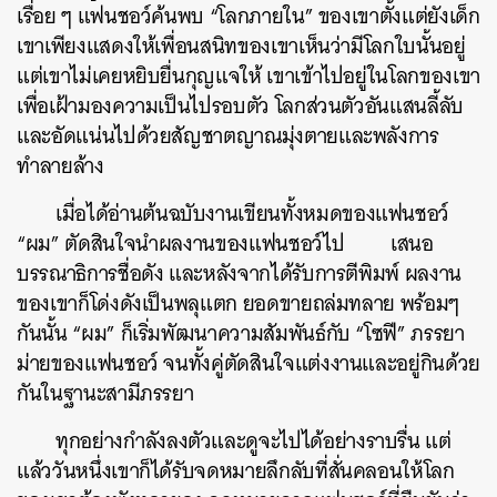
เรื่อย ๆ แฟนชอว์ค้นพบ “โลกภายใน” ของเขาตั้งแต่ยังเด็ก
เขาเพียงแสดงให้เพื่อนสนิทของเขาเห็นว่ามีโลกใบนั้นอยู่
แต่เขาไม่เคยหยิบยื่นกุญแจให้ เขาเข้าไปอยู่ในโลกของเขา
เพื่อเฝ้ามองความเป็นไปรอบตัว โลกส่วนตัวอันแสนลี้ลับ
และอัดแน่นไปด้วยสัญชาตญาณมุ่งตายและพลังการ
ทำลายล้าง
เมื่อได้อ่านต้นฉบับงานเขียนทั้งหมดของแฟนชอว์
“ผม” ตัดสินใจนำผลงานของแฟนชอว์ไป เสนอ
บรรณาธิการชื่อดัง และหลังจากได้รับการตีพิมพ์ ผลงาน
ของเขาก็โด่งดังเป็นพลุแตก ยอดขายถล่มทลาย พร้อมๆ
กันนั้น “ผม” ก็เริ่มพัฒนาความสัมพันธ์กับ “โซฟี” ภรรยา
ม่ายของแฟนชอว์ จนทั้งคู่ตัดสินใจแต่งงานและอยู่กินด้วย
กันในฐานะสามีภรรยา
ทุกอย่างกำลังลงตัวและดูจะไปได้อย่างราบรื่น แต่
แล้ววันหนึ่งเขาก็ได้รับจดหมายลึกลับที่สั่นคลอนให้โลก