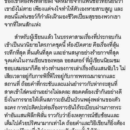
ของเขาต้องพังทลายลง จดหมายจากแฟนชอว์ที่ยืนยันว่า
เขายังไม่ตาย เพียงแต่จงใจทำให้ตัวเองหายสาบสูญ และ
ตอนนี้แฟนชอว์ก็กำลังเฝ้ามองชีวิตเปี่ยมสุขของพวกเขา
จากที่ไหนสักแห่ง
สำหรับผู้เขียนแล้ว ในบรรดาสามเรื่องที่ประกอบกัน
เข้าเป็นนวนิยายไตรภาคชุดนี้
ห้องปิดตาย
คือเรื่องที่ลุ้น
ระทึกที่สุด ตื่นเต้นที่สุด และอ่านสนุกอย่างร้ายกาจที่สุด
จุดเด่นในงานเขียนของพอล ออสเตอร์ ที่ผู้เขียนนิยมชม
ชอบเสมอมาก็คือ ท่วงทำนองการเล่าเรื่องอันแสนฉับไว ไม่
เสียเวลาอยู่กับการพิรี้พิไรอยู่กับการพรรณนาฉากและ
สถานที่ ถ้อยคำที่กระชับและแม่นยำราวกับห่ากระสุนที่
สาดเข้าใส่คนอ่านอย่างไม่ลดละ สอดคล้องเข้ากันอย่างดี
ยิ่งในการฉายให้เห็นสภาวะอันปั่นป่วนพลุ่งพล่านของตัว
ละคร การปะติดปะต่อเรื่องราวอันไร้ระเบียบผ่านการกระ
ทำอันแสนพิลึกพิลั่น ราวกับว่ายิ่งเหตุการณ์ซับซ้อนและ
เต็มไปด้วยปริศนามากเท่าใด ถ้อยคำและวิธีเขียนก็ยิ่งต้อง