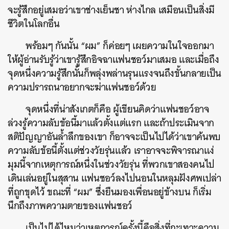
จะรู้สึกอยู่เสมอว่าเขาช่างเย็นชา ห่างไกล เสมือนเป็นสิ่งมี
ชีวิตในโลกอื่น
พร้อมๆ กันนั้น “ผม” ก็ค่อยๆ เผยความในใจออกมา
ให้ผู้อ่านรับรู้ว่าเขารู้สึกอิจฉาแฟนชอว์มาเสมอ และเมื่อถึง
จุดหนึ่งความรู้สึกนั้นก็พลุ่งพล่านรุนแรงจนถึงขั้นกลายเป็น
ความปรารถนาอยากจะฆ่าแฟนชอว์ด้วย
จุดหนึ่งที่น่าสังเกตก็คือ ผู้เขียนคิดว่าแฟนชอว์อาจ
ล่วงรู้ความลับข้อนี้มาแล้วตั้งแต่แรก และถ้าประเมินจาก
สติปัญญาอันล้ำลึกของเขา ก็อาจจะเป็นไปได้ว่าเขาค้นพบ
ความลับข้อนี้ตั้งแต่ช่วงวัยรุ่นแล้ว เราอาจจะพิจารณาแง่
มุมนี้จากเหตุการณ์หนึ่งในช่วงวัยรุ่น ที่พวกเขาสองคนไป
เดินเล่นอยู่ในสุสาน แฟนชอว์ลงไปนอนในหลุมฝังศพเปล่า
ที่ถูกขุดไว้ ขณะที่ “ผม” ซึ่งยืนมองเพื่อนอยู่ข้างบน ก็เริ่ม
นึกถึงภาพความตายของแฟนชอว์
เป็นไปได้ไหมว่าเหตุการณ์ครั้งนี้คือสิ่งที่กะเทาะความ