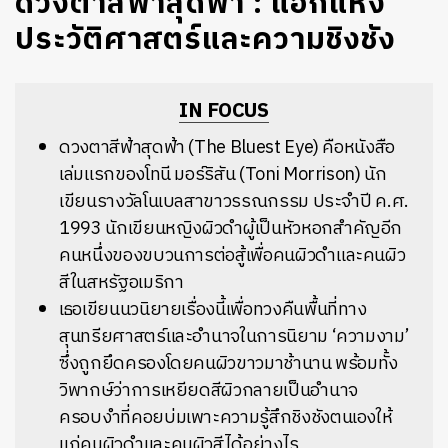
ดวงตาสีฟ้าสุดฟ้า : แอกแห่ง
ประวัติศาสตร์และความชิงชัง
IN FOCUS
ดวงตาสีฟ้าสุดฟ้า (The Bluest Eye) คือหนังสือ
เล่มแรกของโทนี มอร์ริสัน (Toni Morrison) นัก
เขียนรางวัลโนเบลสาขาวรรณกรรม ประจำปี ค.ศ.
1993 นักเขียนหญิงผิวดำผู้เป็นหัวหอกสำคัญอีก
คนหนึ่งของขบวนการต่อสู้เพื่อคนผิวดำและคนผิว
สีในสหรัฐอเมริกา
เธอเขียนนวนิยายเรื่องนี้เพื่อทวงคืนพื้นที่ทาง
สุนทรียศาสตร์และอำนาจในการนิยาม ‘ความงาม’
ซึ่งถูกยึดครองโดยคนผิวขาวมาช้านาน พร้อมทั้ง
วิพากษ์ว่าการเหยียดสีผิวกลายเป็นอำนาจ
ครอบงำที่คอยบ่มเพาะความรู้สึกชิงชังตนเองให้
แก่คนผิวดำและคนผิวสีได้อย่างไร