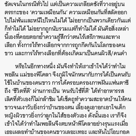
ชัดเจนในกรณีทั่วไป แต่เป็นความเกลียดชังที่วางอยู่บน
ตรรกะของ ‘ความเหมือนกัน’
ความเหมือนกันที่สลัดออก
ไปไม่พ้นและหนีไปไหนไม่ได้ ไม่อยากเป็นพวกเดียวกันแต่
ก็ทำไม่ได้ ไม่อยากถูกนับรวมแต่ก็ทำไม่ได้
มันคือสิ่งเหล่า
นี้เองที่คอยตอกย้ำความรู้สึกว่าตนไร้เสรีภาพและทาง
เลือก ทั้งการไร้ทางเลือกจากการถูกกีดกันในโลกของคน
ขาว และการไร้ทางเลือกที่ต้องเกิดมาเป็นคนผิวสี/คนดำ
หรือในอีกทางหนึ่ง มันจึงทำให้เราเข้าใจได้ว่าทำไม
พอลีน แม่ของพีโคลา จึงภูมิใจนักหนากับการได้เป็นคนรับ
ใช้ในบ้านของคนขาว การได้ครอบครองภาพฝันแฟนตาซี
ถึง ‘ชีวิตที่ดี’ ผ่านการเป็น ‘คนรับใช้ที่ดี’ ได้ทำอาหารรส
เลิศที่ตัวเองก็ไม่กล้าชิม ได้เช็ดถูทำความสะอาดบ้านให้คน
ขาวจนเงาวับยิ่งกว่าบ้านของตน เลี้ยงดูเอาอกเอาใจเด็ก
หญิงผิวขาวยิ่งกว่าลูกในไส้ของตัวเอง ดังนั้นเอง เราก็จึง
เข้าใจได้ว่าทำไมพอลีนจึงตบหน้าพีโคลาอย่างรุนแรงเมื่อ
เธอเผลอทำบ้านของคนขาวเลอะเทอะ และหันไปโอบกอด