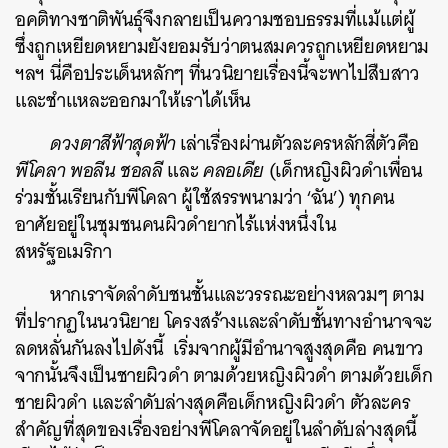
อคติทางชาติพันธุ์จึงกลายเป็นความชอบธรรมที่แม้แต่ผู้
ซึ่งถูกเหยียดหยามยังยอมรับว่าตนสมควรถูกเหยียดหยาม
ฯลฯ นี่คือประเด็นหลักๆ ที่นวนิยายเรื่องนี้จะพาไปสืบสาว
และชำแหละออกมาให้เราได้เห็น
ดวงตาสีฟ้าสุดฟ้า
เล่าเรื่องผ่านตัวละครหลักสี่ตัวคือ
พีโคลา
พอลีน
ชอลลี
และ
คลอเดีย
(เด็กหญิงผิวดำเพื่อน
ร่วมชั้นเรียนกับพีโคลา ผู้ใช้สรรพนามว่า ‘ฉัน’) ทุกคน
อาศัยอยู่ในชุมชนคนผิวดำยากไร้แห่งหนึ่งใน
สหรัฐอเมริกา
หากเราจัดลำดับชนชั้นและวรรณะอย่างหลวมๆ ตาม
ที่ปรากฏในนวนิยาย โครงสร้างและลำดับชั้นทางอำนาจจะ
ลดหลั่นกันลงไปดังนี้ เริ่มจากผู้มีอำนาจสูงสุดคือ คนขาว
จากนั้นจึงเป็นชายผิวดำ ตามด้วยหญิงผิวดำ ตามด้วยเด็ก
ชายผิวดำ และลำดับล่างสุดคือเด็กหญิงผิวดำ
ตัวละคร
สำคัญที่สุดของเรื่องอย่างพีโคลาจัดอยู่ในลำดับล่างสุดนี้