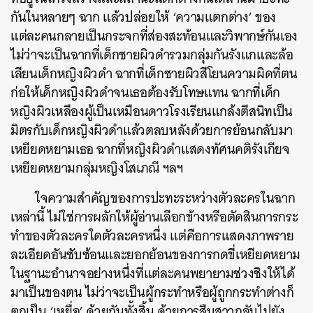
กันในหลายๆ ฉาก แล้วปล่อยให้ ‘ความแตกต่าง’ ของ
แต่ละคนกลายเป็นกระจกที่ส่องสะท้อนและวิพากษ์กันเอง
ไม่ว่าจะเป็นฉากที่เด็กชายผิวดำรวมกลุ่มกันรังแกและล้อ
เลียนเด็กหญิงผิวดำ ฉากที่เด็กชายผิวสีโยนความผิดที่ตน
ก่อให้เด็กหญิงผิวดำจนเธอต้องรับโทษแทน ฉากที่เด็ก
หญิงผิวเหลืองผู้เป็นเหมือนดาวโรงเรียนแกล้งตีสนิทเป็น
มิตรกับเด็กหญิงผิวดำแล้วตลบหลังด้วยการย้อนกลับมา
เหยียดหยามเธอ ฉากที่หญิงผิวดำแสดงทัศนคติรังเกียจ
เหยียดหยามกลุ่มหญิงโสเภณี ฯลฯ
ใจความสำคัญของการปะทะระหว่างตัวละครในฉาก
เหล่านี้ ไม่ใช่การผลักให้ผู้อ่านเลือกข้างหรือตัดสินการกระ
ทำของตัวละครใดตัวละครหนึ่ง แต่คือการแสดงภาพราย
ละเอียดอันซับซ้อนและยอกย้อนของการกดขี่เหยียดหยาม
ในฐานะอำนาจอย่างหนึ่งที่แต่ละคนพยายามช่วงชิงให้ได้
มาเป็นของตน
ไม่ว่าจะเป็นผู้กระทำหรือผู้ถูกกระทำต่างก็
ตกเป็น ‘เหยื่อ’ ด้วยกันทั้งสิ้น
ด้วยการสืบสาวกลับไปยัง