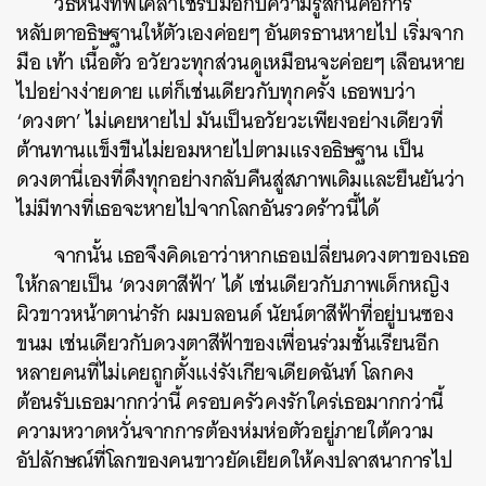
วิธีหนึ่งที่พีโคลาใช้รับมือกับความรู้สึกนี้คือการ
หลับตาอธิษฐานให้ตัวเองค่อยๆ อันตรธานหายไป เริ่มจาก
มือ เท้า เนื้อตัว
อวัยวะทุกส่วนดูเหมือนจะค่อยๆ เลือนหาย
ไปอย่างง่ายดาย
แต่ก็เช่นเดียวกับทุกครั้ง เธอพบว่า
‘ดวงตา’ ไม่เคยหายไป
มันเป็นอวัยวะเพียงอย่างเดียวที่
ต้านทานแข็งขืนไม่ยอมหายไปตามแรงอธิษฐาน เป็น
ดวงตานี่เองที่ดึงทุกอย่างกลับคืนสู่สภาพเดิมและยืนยันว่า
ไม่มีทางที่เธอจะหายไปจากโลกอันรวดร้าวนี้ได้
จากนั้น เธอจึงคิดเอาว่าหากเธอเปลี่ยนดวงตาของเธอ
ให้กลายเป็น ‘ดวงตาสีฟ้า’ ได้
เช่นเดียวกับภาพเด็กหญิง
ผิวขาวหน้าตาน่ารัก ผมบลอนด์ นัยน์ตาสีฟ้าที่อยู่บนซอง
ขนม เช่นเดียวกับดวงตาสีฟ้าของเพื่อนร่วมชั้นเรียนอีก
หลายคนที่ไม่เคยถูกตั้งแง่รังเกียจเดียดฉันท์ โลกคง
ต้อนรับเธอมากกว่านี้ ครอบครัวคงรักใคร่เธอมากกว่านี้
ความหวาดหวั่นจากการต้องห่มห่อตัวอยู่ภายใต้ความ
อัปลักษณ์ที่โลกของคนขาวยัดเยียดให้คงปลาสนาการไป