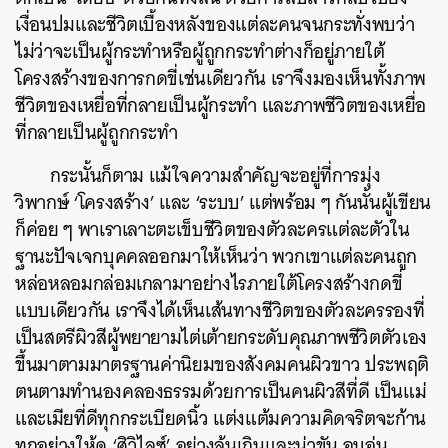
เงื่อนปมและชีวิตเบื้องหลังของแต่ละคนจนกระทั่งพบว่า
ไม่ว่าจะเป็นผู้กระทำหรือผู้ถูกกระทำต่างก็อยู่ภายใต้
โครงสร้างของการกดขี่เช่นเดียวกัน เราจึงมองเห็นทั้งภาพ
ชีวิตของเหยื่อที่กลายเป็นผู้กระทำ และภาพชีวิตของเหยื่อ
ที่กลายเป็นผู้ถูกกระทำ
กระนั้นก็ตาม
แม้ใจความสำคัญจะอยู่ที่การมุ่ง
วิพากษ์ ‘โครงสร้าง’ และ ‘ระบบ’ แต่พร้อม ๆ กันนั้นผู้เขียน
ก็ค่อย ๆ พาเราเลาะตะเข็บชีวิตของตัวละครแต่ละตัวใน
ฐานะปัจเจกบุคคลออกมาให้เห็นว่า พวกเขาแต่ละคนถูก
หล่อหลอมกล่อมเกลามาอย่างไรภายใต้โครงสร้างกดขี่
แบบเดียวกัน
เราจึงได้เห็นเส้นทางชีวิตของตัวละครรองที่
เป็น
สตรีผิวสีผู้พยายามไต่เต้ายกระดับคุณภาพชีวิตตัวเอง
ขึ้นมาตามมาตรฐานค่านิยมของสังคมคนผิวขาว ประพฤติ
ตนตามทำนองคลองธรรมด้วยการเป็นคนผิวสีที่ดี เป็นแม่
และเมียที่ดีทุกกระเบียดนิ้ว
แต่งแต้มความคิดจริตจะก้าน
ทุกอย่างให้ดู ‘ศิวิไลซ์’ อย่างล้นเกินและน่าขัน
อบอุ่น