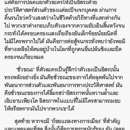
แต่คือการปลดแอกตัวละครให้เป็นอิสระด้วย
ประวัติศาสตร์ส่วนตัวของแต่ละปัจเจกบุคคล ผ่านการ
ดิ้นรนไขว่คว้าแสงสว่างในชีวิตด้วยวิถีทางที่แตกต่างกัน
ไป
พวกเขาต่างกอบเก็บตัวเองจากความยับเยินสิ้นหวังจน
กระทั่งได้ครอบครองแสงเรื่อเรืองอันเล็กจ้อยน้อยนิดที่
ไม่มีใครพรากไปได้ มันคือการต่อสู้จนกระทั่งพบว่ายังพอมี
ที่ทางเหลือให้ตนอยู่บ้างในโลกที่ถูกคนอื่นปล้นชิงและยึด
ครองจนเกือบหมด
‘ชั่วขณะ’ ที่ตัวละครเป็นรู้สึกว่าตัวเองเป็นอิสระนั้น
ทรงพลังอย่างยิ่ง มันคือชั่วขณะของการได้หลุดพ้นไปจาก
พันธนาการส่วนตัวและพันธนาการทางประวัติศาสตร์ มัน
คือชั่วขณะของการได้ลิ้มรสว่าอิสรภาพนั้นหวานล้ำและ
เอิบอาบเพียงใด อิสรภาพในแบบที่ไม่มีใครสามารถมอบ
ให้หรือพรากมันไปจากพวกเขาได้
สุดท้าย หากจะมี ‘ถ้อยแถลงทางการเมือง’ ที่สำคัญ
และแหลมคมที่สุด สิ่งนั้นก็คือการตระหนักรู้ของ
ฉัน (คลอ