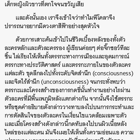
เด็กหญิงผิวขาวที่ตกใจจนขวัญเสีย
และดังนั้นเอง เราจึงเข้าใจว่าทำไมพีโคลาจึง
ปรารถนาอยากมีดวงตาสีฟ้าอย่างสุดหัวใจ
ด้วยการเสาะค้นเข้าไปในชีวิตเบื้องหลังของทั้งตัว
ละครหลักและตัวละครรอง ผู้เขียนค่อยๆ ต่อจิ๊กซอว์ทีละ
ชิ้น ไล่เรียงให้เห็นทั้งตรรกะทางการเมืองและอุดมการณ์
ตรรกะทางประวัติศาสตร์ และตรรกะภายในของตัวละคร
แต่ละตัว
ขุดลึกลงไปทั้งระดับจิตสำนึก (consciousness)
และจิตไร้สำนึก (unconsciousness) จนกระทั่งพบว่า
ตรรกะและโครงสร้างของการกดขี่นั้นทำงานอย่างไรผ่าน
ตัวละครที่มีพื้นเพภูมิหลังแตกต่างกัน
จากนั้นจึงใช้ตรรกะ
หรือชุดคำอธิบายดังกล่าววางทาบลงไปบนการกระทำและ
การตัดสินใจของตัวละครในเงื่อนไขแวดล้อมเฉพาะตัว
และเ
มื่อโครงสร้างดังกล่าวนี้กดทับลงไปบนผิวเนื้อหลัง
ไหล่ของแต่ละคน มันจึงเผยให้เห็นทั้งความอ่อนแอ ความ