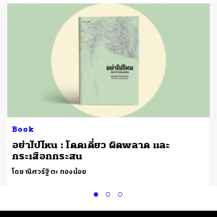
Book
ง
อย่าไปไหน : โดดเดี่ยว ผิดพลาด และ
กระเสือกกระสน
โดย ณิศวร์ฐิตะ ทองน้อย