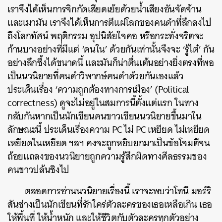
เราจึงได้เห็นการจิกกัดเสียดเย้ยด้วยน้ำเสียงอันจัดจ้าน
และเมามัน เราจึงได้เห็นการตีแผ่โลกของคนดำที่ลึกลงไป
ถึงโลกทัศน์ พฤติกรรม อุปนิสัยใจคอ หรือกระทั่งจริตจะ
ก้านบางอย่างที่มีแต่ ‘คนใน’ ด้วยกันเท่านั้นจึงจะ ‘รู้ไต๋’ กัน
อย่างลึกซึ้งได้ขนาดนี้ และมันก็น่าตื่นเต้นอย่างยิ่งตรงที่พอ
เป็นนวนิยายที่คนดำวิพากษ์คนดำด้วยกันเองแล้ว
ประเด็นเรื่อง ‘ความถูกต้องทางการเมือง’ (Political
correctness) ดูจะไม่อยู่ในสมการนี้ตั้งแต่แรก
ในทาง
กลับกันหากเป็นนักเขียนคนขาวเขียนนวนิยายขึ้นมาใน
ลักษณะนี้ ประเด็นเรื่องความ PC ไม่ PC เหยียด ไม่เหยียด
เหยียดในเหยียด ฯลฯ คงจะถูกหยิบยกมาเป็นข้อโจมตีจน
ถ้อยแถลงของนวนิยายถูกความรู้สึกผิดทางศีลธรรมของ
คนขาวปล้นชิงไป
ตลอดการอ่านนวนิยายเรื่องนี้ เราจะพบว่าโทนี มอร์ริ
สันช่างเป็นนักเขียนที่รักใคร่ตัวละครของเธอเหลือเกิน
เธอ
ให้พื้นที่ ให้น้ำหนัก และให้ชีวิตกับตัวละครทุกตัวอย่าง