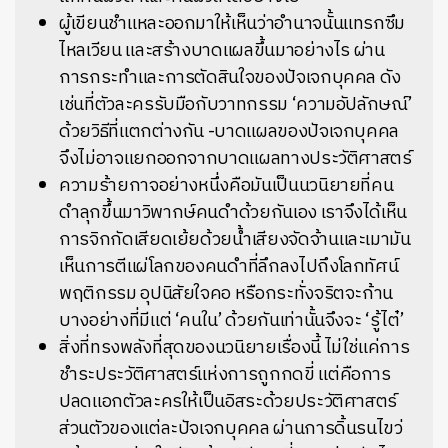
ผู้เขียนชำแหละออกมาให้เห็นว่าอำนาจนั้นแทรกซึม
ไหลเวียน และสร้างบาดแผลขึ้นมาอย่างไร ผ่าน
การกระทำและการตัดสินใจของปัจเจกบุคคล ดัง
เช่นที่ตัวละครรับมือกับวาทกรรม ‘ความอัปลักษณ์’
ด้วยวิธีที่แตกต่างกัน -บาดแผลของปัจเจกบุคคล
จึงไม่อาจแยกออกจากบาดแผลทางประวัติศาสตร์
ความร้ายกาจอย่างหนึ่งคือมันเป็นนวนิยายที่คน
ดำลุกขึ้นมาวิพากษ์คนดำด้วยกันเอง เราจึงได้เห็น
การจิกกัดเสียดเย้ยด้วยน้ำเสียงจัดจ้านและเมามัน
เห็นการตีแผ่โลกของคนดำที่ลึกลงไปถึงโลกทัศน์
พฤติกรรม อุปนิสัยใจคอ หรือกระทั่งจริตจะก้าน
บางอย่างที่มีแต่ ‘คนใน’ ด้วยกันเท่านั้นจึงจะ ‘รู้ไต๋’
สิ่งที่ทรงพลังที่สุดของนวนิยายเรื่องนี้ ไม่ใช่แค่การ
ชำระประวัติศาสตร์แห่งการถูกกดขี่ แต่คือการ
ปลดแอกตัวละครให้เป็นอิสระด้วยประวัติศาสตร์
ส่วนตัวของแต่ละปัจเจกบุคคล ผ่านการดิ้นรนไขว่