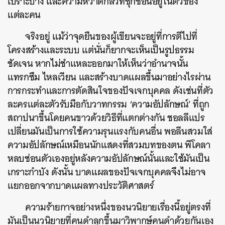
เปราะบาง และความหวาดกลัวที่ซุกซ่อนอยู่ในตัวของ
แต่ละคน
จริงอยู่ แม้ว่าจุดยืนของผู้เขียนจะอยู่ที่การตีไปที่
โครงสร้างและระบบ แต่นั่นก็ยากจะเห็นเป็นรูปธรรม
ชัดเจน หากไม่
ชำแหละออกมาให้เห็นว่าอำนาจนั้น
แทรกซึม ไหลเวียน และสร้างบาดแผลขึ้นมาอย่างไรผ่าน
การกระทำและการตัดสินใจของปัจเจกบุคคล ดังเช่นที่ตัว
ละครแต่ละตัวรับมือกับวาทกรรม ‘ความอัปลักษณ์’ ที่ถูก
สถาปนาขึ้นโดยคนขาวด้วยวิธีที่แตกต่างกัน
ชอลลีแปร
เปลี่ยนมันเป็นการใช้ความรุนแรงกับคนอื่น พอลีนสวมใส่
ความอัปลักษณ์เหมือนนักแสดงที่สวมบทของตน พีโคลา
หลบซ่อนตัวเองอยู่หลังความอัปลักษณ์นั้นและใช้มันเป็น
เกราะกำบัง ดังนั้น
บาดแผลของปัจเจกบุคคลจึงไม่อาจ
แยกออกจากบาดแผลทางประวัติศาสตร์
ความร้ายกาจอย่างหนึ่งของนวนิยายเรื่องนี้อยู่ตรงที่
มันเป็นนวนิยายที่คนดำลุกขึ้นมาวิพากษ์คนดำด้วยกันเอง