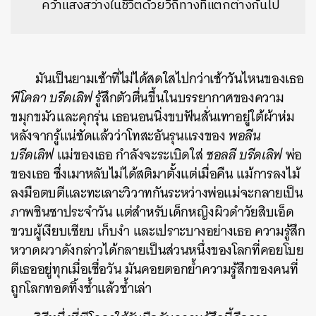
คว้าแสงสว่างในชีวิตด้วยวิถีทางที่แตกต่างกันไป
มันเป็นยามเช้าที่ไม่ได้สดใสไปกว่าเช้าวันไหนของเธอ
พีโคลา บรีดเลิฟ
รู้สึกตัวตื่นขึ้นในบรรยากาศของความ
ขมุกขมัวและคุกรุ่น เธอนอนนิ่งขบฟันสั่นเทาอยู่ใต้ผ้าห่ม
หลังจากรู้แน่ชัดแล้วว่าโทสะอันรุนแรงของ
พอลีน
บรีดเลิฟ
แม่ของเธอ กำลังจะระเบิดใส่
ชอลลี บรีดเลิฟ
พ่อ
ของเธอ ซึ่งเมาหลับไม่ได้สติมาตั้งแต่เมื่อคืน
แม้การลงไม้
ลงมือตบตีและทะเลาะวิวาทกันระหว่างพ่อแม่จะกลายเป็น
ภาพชินชาประจำวัน แต่สำหรับเด็กหญิงผิวดำวัยสิบเอ็ด
ขวบผู้เงียบเชียบ เก็บงำ และเปราะบางอย่างเธอ ความรู้สึก
หวาดผวาดังกล่าวได้กลายเป็นส่วนหนึ่งของโลกที่คอยโบย
ตีเธออยู่ทุกเมื่อเชื่อวัน มันคอยตอกย้ำความรู้สึกของคนที่
ถูกโลกทอดทิ้งซ้ำแล้วซ้ำเล่า