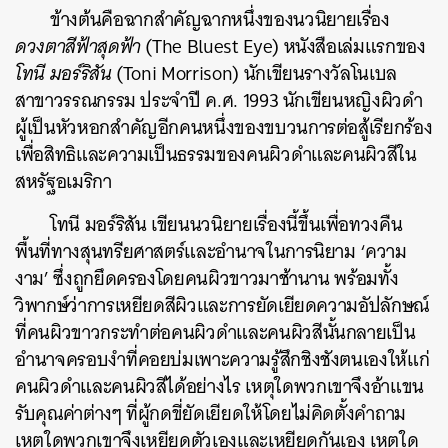
ข้างต้นคือฉากสำคัญฉากหนึ่งของนวนิยายเรื่อง
ดวงตาสีฟ้าสุดฟ้า
(The Bluest Eye) หนังสือเล่มแรกของ
โทนี มอร์ริสัน
(Toni Morrison) นักเขียนรางวัลโนเบล
สาขาวรรณกรรม ประจำปี ค.ศ. 1993 นักเขียนหญิงผิวดำ
ผู้เป็นหัวหอกสำคัญอีกคนหนึ่งของขบวนการต่อสู้เรียกร้อง
เพื่อสิทธิและความเป็นธรรมของคนผิวดำและคนผิวสีใน
สหรัฐอเมริกา
โทนี มอร์ริสัน เขียนนวนิยายเรื่องนี้ขึ้นเพื่อทวงคืน
พื้นที่ทางสุนทรียศาสตร์และอำนาจในการนิยาม ‘ความ
งาม’ ซึ่งถูกยึดครองโดยคนผิวขาวมาช้านาน พร้อมทั้ง
วิพากษ์ว่าการเหยียดสีผิวและการยัดเยียดความอัปลักษณ์
ที่คนผิวขาวกระทำต่อคนผิวดำและคนผิวสีนั้นกลายเป็น
อำนาจครอบงำที่คอยบ่มเพาะความรู้สึกชิงชังตนเองให้แก่
คนผิวดำและคนผิวสีได้อย่างไร
เหตุใดพวกเขาจึงอ้าแขน
รับคุณค่าต่างๆ ที่ผู้กดขี่ยัดเยียดให้โดยไม่คิดตั้งคำถาม
เหตุใดพวกเขาจึงเหยียดตัวเองและเหยียดกันเอง เหตุใด