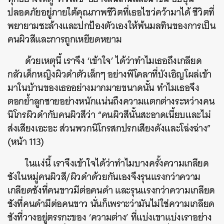
ปลอดภัยอยู่ภายใต้คุณภาพชีวิตที่เธอไขว่คว้ามาได้ ชีวิตที่
พยายามชะล้างและปกป้องตัวเองให้พ้นมลทินของการเป็น
คนผิวสีและการถูกเหยียดหยาม
ด้วยเหตุนี้ เราจึง ‘เข้าใจ’ ได้ว่าทำไมเธอถึงเกลียด
กลัวเด็กหญิงผิวดำตัวเล็กๆ อย่างพีโคลาที่บังเอิญโผล่เข้า
มาในบ้านของเธออย่างมากมายขนาดนั้
น ทำไมเธอจึง
ตอกย้ำลูกชายอย่างหนักแน่นถึงความแตกต่างระหว่างคน
นิโกรผิวดำกับคนผิวสีว่า “คนผิวสีนั้นสะอาดเนี้ยบและไม่
ส่งเสียงเอะอะ ส่วนพวกนิโกรสกปรกเสียงดังและโฉ่งฉ่าง”
(หน้า 113)
ค้นหา
SHARE
TWEET
LINE
EMAIL
ในแง่นี้ เราจึงเข้าใจได้ว่าทำไมบางครั้งความเกลียด
ชังในหมู่คนผิวสี/ผิวดำด้วยกันเองจึงรุนแรงกว่า
ความ
เกลียดชังที่คนขาวมีต่อคนดำ และรุนแรงกว่าความเกลียด
ชังที่คนดำมีต่อคนขาว นั่นก็เพราะว่ามันไม่ใช่ความเกลียด
ชังที่วางอยู่ตรรกะของ ‘ความต่าง’ ที่แบ่งเขาแบ่งเราอย่าง