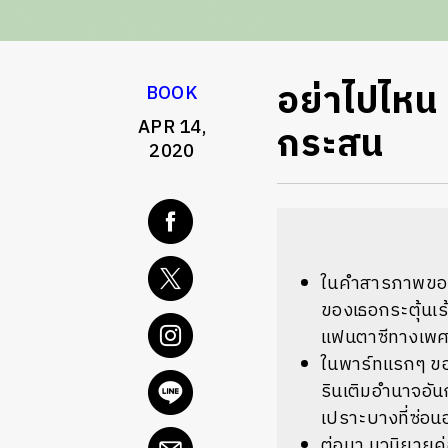
อย่าไปไหน 
BOOK
APR 14,
กระสน
2020
ในคำสารภาพของต
ของเธอกระตุ้นเ
แฟนตาซีทางเพศใ
ในพาร์ทแรกๆ ขอ
รินเติมอำนาจอัน
เปราะบางที่ซ่อน
ต่อมา นวนิยายค่