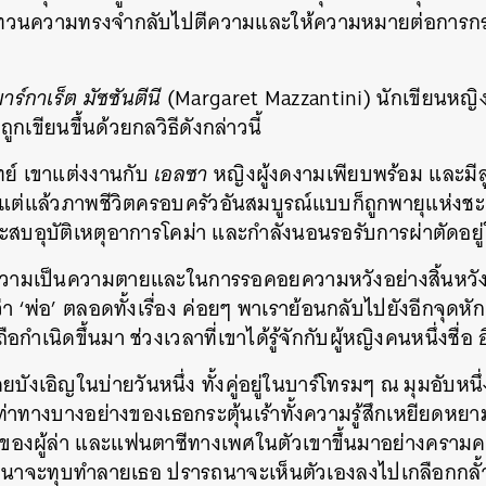
อนทวนความทรงจำกลับไปตีความและให้ความหมายต่อการ
าร์กาเร็ต มัซซันตีนี
(Margaret Mazzantini) นักเขียนหญิง
่ถูกเขียนขึ้นด้วยกลวิธีดังกล่าวนี้
ย์ เขาแต่งงานกับ
เอลซา
หญิงผู้งดงามเพียบพร้อม และมีลู
แต่แล้วภาพชีวิตครอบครัวอันสมบูรณ์แบบก็ถูกพายุแห่ง
ประสบอุบัติเหตุอาการโคม่า และกำลังนอนรอรับการผ่าตัดอยู
วามเป็นความตายและในการรอคอยความหวังอย่างสิ้นหวังนี้เอ
า ‘พ่อ’
ตลอดทั้งเรื่อง
ค่อยๆ
พาเราย้อนกลับไปยังอีกจุดหักเ
ถือกำเนิดขึ้นมา
ช่วงเวลาที่เขาได้รู้จักกับผู้หญิงคนหนึ่งชื่อ
ยบังเอิญในบ่ายวันหนึ่ง ทั้งคู่อยู่ในบาร์โทรมๆ ณ มุมอับหน
าท่าทางบางอย่างของเธอกระตุ้นเร้าทั้งความรู้สึกเหยียด
ของผู้ล่า และแฟนตาซีทางเพศในตัวเขาขึ้นมาอย่างครามค
าจะทุบทำลายเธอ ปรารถนาจะเห็นตัวเองลงไปเกลือกกลั้วเ
นหา