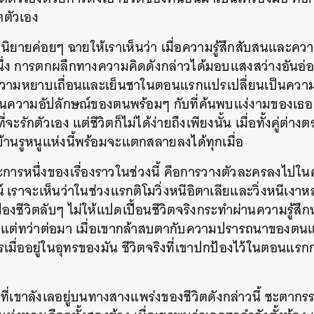
ิตตัวเอง
นิยายค่อยๆ ฉายให้เราเห็นว่า เมื่อความรู้สึกสับสนและคว
ึ่ง การตกผลึกทางความคิดดังกล่าวได้มอบแสงสว่างอันอ่อ
วามหยาบเถื่อนและเย็นชาในตอนแรกแปรเปลี่ยนเป็นความทะ
ห็นความอัปลักษณ์ของตนพร้อมๆ กับที่ค้นพบแง่งามของเธอ
ที่จะรักตัวเอง แต่ชีวิตก็ไม่ได้ง่ายถึงเพียงนั้น เมื่อทั้งคู่ต่
านรูหนูแห่งนี้พร้อมจะแตกสลายลงได้ทุกเมื่อ
ารหนึ่งของเรื่องราวในช่วงนี้ คือการวางตัวละครลงไปใ
เราจะเห็นว่าในช่วงแรกติโมวิ่งหนีอิตาเลียและวิ่งหนีเงา
งชีวิตลับๆ ไม่ให้แปดเปื้อนชีวิตจริง
กระทำผ่านความรู้สึ
ต่ทว่าต่อมา เมื่อเขากล้าสบตากับความปรารถนาของตนแล
เมื่ออยู่ในอุทรของมัน
ชีวิตจริงที่เขาปกป้องไว้ในตอนแรกก
ที่เขาลังเลอยู่บนทางสางแพร่งของชีวิตดังกล่าวนี้ ชะตากรร