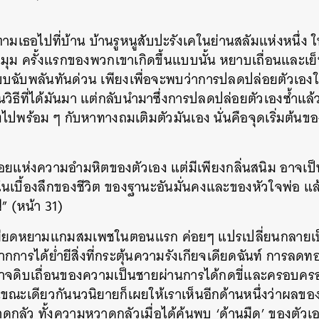
SHARE
TWEET
LINE
EMAIL
งตามเธอไปที่บ้าน บ้านรูหนูสับปะรังเคในย่านสลัมแห่งหนึ
มุม ครั้งแรกของพวกเขาเกิดขึ้นแบบนั้น หยาบเถื่อนและเย็น
ับพลันทันด่วน เพียงเพื่อจะพบว่าการปลดปล่อยตัวเองในบ
วิธีที่ได้มันมา แต่กลับนำมาซึ่งการปลดปล่อยตัวเองซ้ำแล้
งไปพร้อม ๆ กับหาทางถมเติมตัวมันเอง นั่นคือจุดเริ่มต้นขอ
ยแห่งความอำมหิตของตัวเอง แต่มีเพียงกลิ่นสนิม อาจเป็
เบื้องลึกของชีวิต ของฐานะอันมั่นคงและของหัวใจพ่อ แล้ว
” (หน้า 31)
หยียดหยามแกมสมเพชในตอนแรก ค่อยๆ แปรเปลี่ยนกลายเป
ารได้ย่ำยีสิ่งที่กระตุ้นความรังเกียจเดียดฉันท์ การลดทอ
จดิบเถื่อนของความเป็นชายผ่านการได้กดขี่และครอบครองเม
นขณะเดียวกันนวนิยายก็เผยให้เราเห็นอีกด้านหนึ่งว่าผลขอ
าดกลัว
ทั้งความหวาดกลัวเมื่อได้ค้นพบ ‘
ด้านมืด
’
ของตัวเ