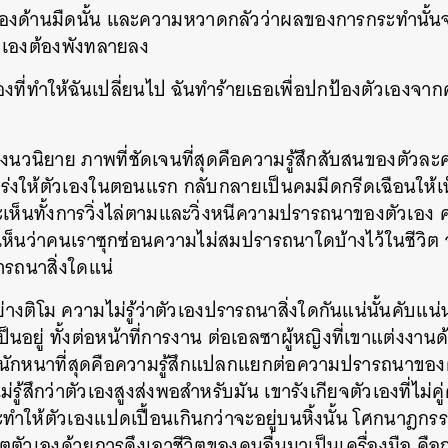
งด้านมืดนั้น
และความหวาดกลัวว่าผลของการกระทำนั้นจ
วเองต้องพังทลายลง
งที่ทำให้ฉันเปลี่ยนไป ฉันทำร้ายเธอเพื่อปกป้องตัวเองจาก
นวนิยาย ภาพที่ชัดเจนที่สุดคือความรู้สึกสับสนของตัวละ
ร่งให้ตัวเองในตอนแรก กลับกลายเป็นคมมีดกรีดเฉือนให้
จะเห็นทั้งการวิ่งไล่ตามและวิ่งหนีความปรารถนาของตัวเอง
เห็นว่าคนเราซุกซ่อนความไม่สมปรารถนาใดบ้างไว้ในชีวิต จน
ารถนาสิ่งใดแน่
างติโม ความไม่รู้ว่าตัวเองปรารถนาสิ่งใดกันแน่นั้นคับแน่น
็นอยู่
ทั้งต่อหน้าที่การงาน ต่อเอลซาผู้หญิงที่เขาแต่งงา
ะที่หนักหนาที่สุดคือความรู้สึกแปลกแยกต่อความปรารถนาของต
ไม่รู้สึกว่าตัวเองสูงส่งพอสำหรับมัน เขารังเกียจตัวเองที่ไม่ค
ะทำให้ตัวเองแปดเปื้อนเกินกว่าจะอยู่บนหิ้งนั้น โศกนาฎกรรม
ตตัวเองด้วยการดึงเอาชีวิตของคนอื่นมาเป็นเครื่องมือ คือก