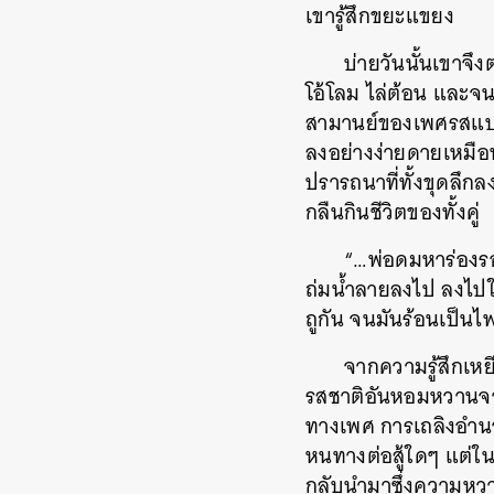
เขารู้สึกขยะแขยง
บ่ายวันนั้นเขาจึ
โอ้โลม ไล่ต้อน และจน
สามานย์ของเพศรสแบบฉ
ลงอย่างง่ายดายเหมือน
ปรารถนาที่ทั้งขุดลึกล
กลืนกินชีวิตของทั้งคู่
“…พ่อดมหาร่องรอ
ถ่มน้ำลายลงไป ลงไปใน
ถูกัน จนมันร้อนเป็นไฟ
จากความรู้สึกเ
รสชาติอันหอมหวานจากก
ทางเพศ การเถลิงอำนา
หนทางต่อสู้ใดๆ แต่ใ
กลับนำมาซึ่งความหว