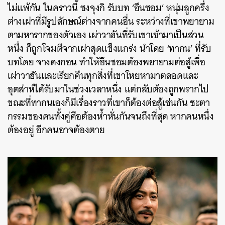
ไม่แพ้กัน ในคราวนี้ ซงจุงกิ รับบท ‘อึนซอม’ หนุ่มลูกครึ่ง
ต่างเผ่าที่มีรูปลักษณ์ต่างจากคนอื่น ระหว่างที่เขาพยายาม
ตามหารากของตัวเอง เผ่าวาฮันที่รับเขาเข้ามาเป็นส่วน
หนึ่ง ก็ถูกโจมตีจากเผ่าสุดแข็งแกร่ง นำโดย ‘ทากน’ ที่รับ
บทโดย จางดงกอน ทำให้อึนซอมต้องพยายามต่อสู้เพื่อ
เผ่าวาฮันและเรียกคืนทุกสิ่งที่เขาโหยหามาตลอดและ
อุตส่าห์ได้รับมาในช่วงเวลาหนึ่ง แต่กลับต้องถูกพรากไป
ขณะที่ทากนเองก็มีเรื่องราวที่เขาก็ต้องต่อสู้เช่นกัน ชะตา
กรรมของคนทั้งคู่คือต้องห้ำหั่นกันจนถึงที่สุด หากคนหนึ่ง
ต้องอยู่ อีกคนอาจต้องตาย