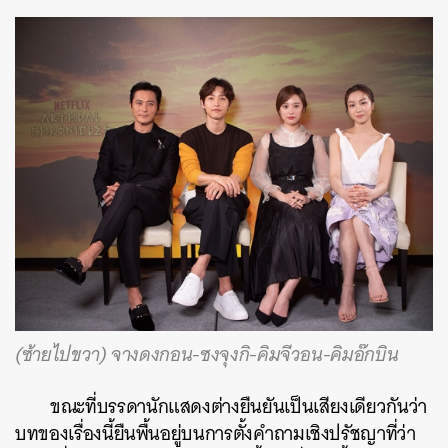
(ซ้ายไปขวา) จางดงกอน-ซงจุงกิ-คิมจีวอน-คิมอ๊กบิน
ขณะที่บรรดานักแสดงต่างยืนยันเป็นเสียงเดียวกันว่า
บทของเรื่องนี้ยืนพื้นอยู่บนการตั้งคำถามเชิงปรัชญาที่ว่า