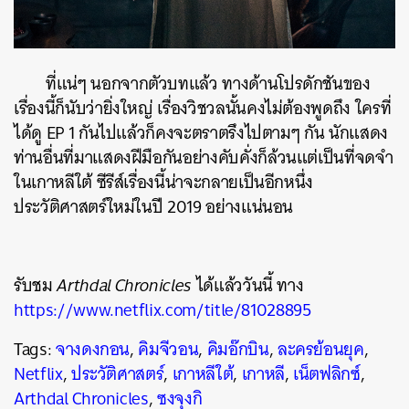
ที่แน่ๆ นอกจากตัวบทแล้ว ทางด้านโปรดักชันของ
เรื่องนี้ก็นับว่ายิ่งใหญ่ เรื่องวิชวลนั้นคงไม่ต้องพูดถึง ใครที่
ได้ดู EP 1 กันไปแล้วก็คงจะตราตรึงไปตามๆ กัน นักแสดง
ท่านอื่นที่มาแสดงฝีมือกันอย่างคับคั่งก็ล้วนแต่เป็นที่จดจำ
ในเกาหลีใต้ ซีรีส์เรื่องนี้น่าจะกลายเป็นอีกหนึ่ง
ประวัติศาสตร์ใหม่ในปี 2019 อย่างแน่นอน
รับชม
Arthdal Chronicles
ได้แล้ววันนี้ ทาง
https://www.netflix.com/title/81028895
Tags:
จางดงกอน
,
คิมจีวอน
,
คิมอ๊กบิน
,
ละครย้อนยุค
,
Netflix
,
ประวัติศาสตร์
,
เกาหลีใต้
,
เกาหลี
,
เน็ตฟลิกซ์
,
Arthdal Chronicles
,
ซงจุงกิ