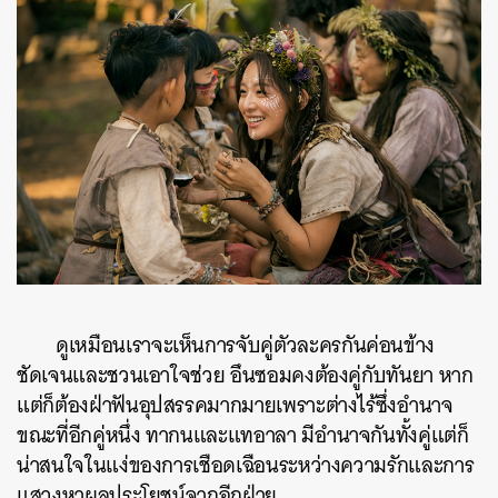
ดูเหมือนเราจะเห็นการจับคู่ตัวละครกันค่อนข้าง
ชัดเจนและชวนเอาใจช่วย อึนซอมคงต้องคู่กับทันยา หาก
แต่ก็ต้องฝ่าฟันอุปสรรคมากมายเพราะต่างไร้ซึ่งอำนาจ
ขณะที่อีกคู่หนึ่ง ทากนและแทอาลา มีอำนาจกันทั้งคู่แต่ก็
น่าสนใจในแง่ของการเชือดเฉือนระหว่างความรักและการ
แสวงหาผลประโยชน์จากอีกฝ่าย