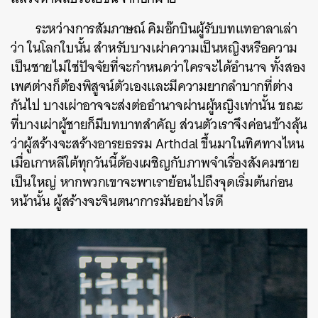
ระหว่างการสัมภาษณ์ คิมอ๊กบินผู้รับบทแทอาลาเล่า
ว่า ในโลกใบนั้น สำหรับบางเผ่าความเป็นหญิงหรือความ
เป็นชายไม่ใช่ปัจจัยที่จะกำหนดว่าใครจะได้อำนาจ ทั้งสอง
เพศต่างก็ต้องพิสูจน์ตัวเองและมีความยากลำบากที่ต่าง
กันไป บางเผ่าอาจจะส่งต่ออำนาจผ่านผู้หญิงเท่านั้น ขณะ
ที่บางเผ่าผู้ชายก็มีบทบาทสำคัญ ส่วนตัวเราจึงค่อนข้างลุ้น
ว่าผู้สร้างจะสร้างอารยธรรม Arthdal ขึ้นมาในทิศทางไหน
เมื่อเกาหลีใต้ทุกวันนี้ต้องเผชิญกับภาพจำเรื่องสังคมชาย
เป็นใหญ่ หากพวกเขาจะพาเราย้อนไปถึงจุดเริ่มต้นก่อน
หน้านั้น ผู้สร้างจะจินตนาการมันอย่างไรดี