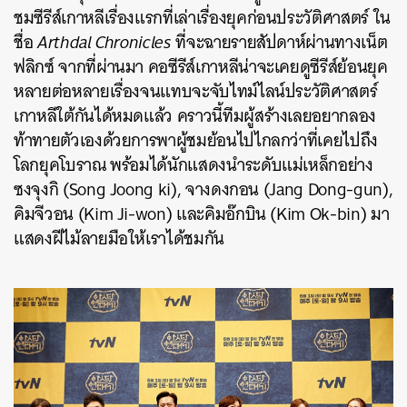
ชมซีรีส์เกาหลีเรื่องแรกที่เล่าเรื่องยุคก่อนประวัติศาสตร์ ใน
ชื่อ
Arthdal Chronicles
ที่จะฉายรายสัปดาห์ผ่านทางเน็ต
ฟลิกซ์ จากที่ผ่านมา คอซีรีส์เกาหลีน่าจะเคยดูซีรีส์ย้อนยุค
หลายต่อหลายเรื่องจนแทบจะจับไทม์ไลน์ประวัติศาสตร์
เกาหลีใต้กันได้หมดแล้ว คราวนี้ทีมผู้สร้างเลยอยากลอง
ท้าทายตัวเองด้วยการพาผู้ชมย้อนไปไกลกว่าที่เคยไปถึง
โลกยุคโบราณ พร้อมได้นักแสดงนำระดับแม่เหล็กอย่าง
ซงจุงกิ (Song Joong ki), จางดงกอน (Jang Dong-gun),
คิมจีวอน (Kim Ji-won) และคิมอ๊กบิน (Kim Ok-bin) มา
แสดงฝีไม้ลายมือให้เราได้ชมกัน