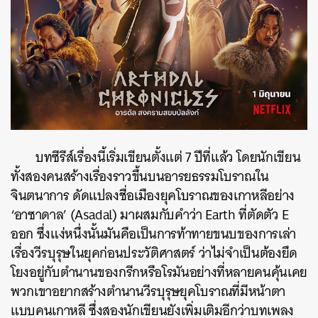
บทซีรีส์เรื่องนี้เริ่มเขียนตั้งแต่ 7 ปีที่แล้ว โดยนักเขียน
ทั้งสองคนสร้างเรื่องราวขึ้นบนอารยธรรมโบราณใน
จินตนาการ ดัดแปลงชื่อเมืองยุคโบราณของเกาหลีอย่าง
‘อาซาดาล’ (Asadal) มาผสมกับคำว่า Earth ที่ตัดตัว E
ออก ซึ่งแง่หนึ่งนั้นมันคือเป็นการท้าทายขนบของการเล่า
เรื่องวีรบุรุษในยุคก่อนประวัติศาสตร์ ว่าไม่จำเป็นต้องยึด
โยงอยู่กับตำนานของกรีกหรือโรมันอย่างที่หลายคนคุ้นเคย
พวกเขาอยากสร้างตำนานวีรบุรุษยุคโบราณที่มีหน้าตา
แบบคนเกาหลี ซึ่งสองนักเขียนยังเพิ่มเติมอีกว่าบทเพลง