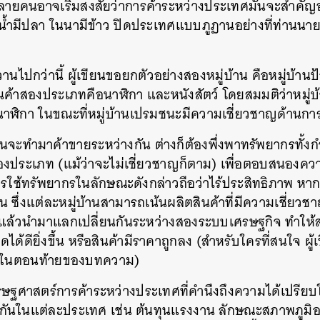
ายคนอาจเริ่มสงสัยว่าการค้าระหว่างประเทศมันจะสำคัญ
SHARE
TWEET
LINE
EMAIL
น้ำมีปลา ในนามีข้าว ปิดประเทศแบบภูฏานอย่างที่ท่านนาย
วานไปกว่านี้ ผู้เขียนขอยกตัวอย่างสองหมู่บ้าน คือหมู่บ้าน
ินค้าสองประเภทคือนาฬิกา และหนังสัตว์ โดยสมมติว่าหมู่
าฬิกา ในขณะที่หมู่บ้านเปรมชนะมีความเชี่ยวชาญด้านการ
้านจะทำมาค้าขายระหว่างกัน ต่างก็ต้องพึ่งพาทรัพยากรทั้ง
สองประเภท (แม้ว่าจะไม่เชี่ยวชาญก็ตาม) เพื่อตอบสนองค
 การใช้ทรัพยากรในลักษณะดังกล่าวถือว่าไร้ประสิทธิภาพ หาก
าน ซึ่งแต่ละหมู่บ้านสามารถเน้นผลิตสินค้าที่มีความเชี่ยวช
) แล้วนำมาแลกเปลี่ยนกันระหว่างสองระบบเศรษฐกิจ ทำใ
ด้ดียิ่งขึ้น หรือสินค้ามีราคาถูกลง (สำหรับใครที่สนใจ 
ไว้ในตอนท้ายของบทความ)
ศรษฐศาสตร์การค้าระหว่างประเทศที่คำนึงถึงความได้เปรียบ
งกันในแต่ละประเทศ เช่น ต้นทุนแรงงาน ลักษณะสภาพภูมิ