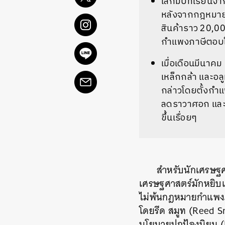
โลกมีบทเรียนจาก
หลังจากกฎหมายก
สินค้าราว 20,00
กำแพงภาษีตอบโต้
เมื่อเดือนมีนา
เหล็กกล้า และอล
กล่าวโดยตั้งกำแพ
ลดราวาศอก และม
ขึ้นเรื่อยๆ
สำหรับนักเศรษฐศา
เศรษฐศาสตร์มักหยิบเก
ไม่พ้นกฎหมายกำแพงภาษ
โดยรีด สมูท (Reed Sm
นโยบายปกป้องนิยม (