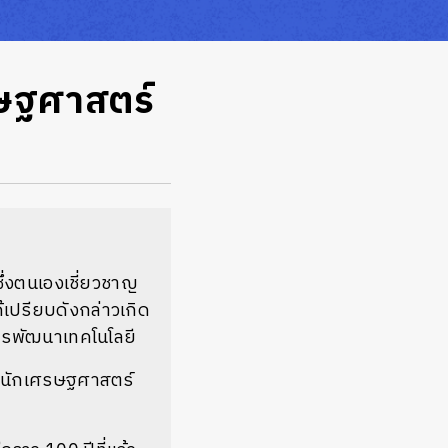
รษฐศาสตร์
ึ่งตนเองเชี่ยวชาญ
้เปรียบดังกล่าวเกิด
ารพัฒนาเทคโนโลยี
องนักเศรษฐศาสตร์