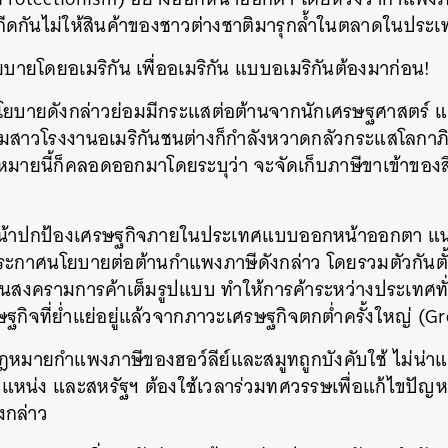
กีดกันไม่ให้สินค้าของชาวต่างชาติมารุกล้ำในตลาดในประเ
โยบายโดยอเมริกัน เพื่ออเมริกัน แบบอเมริกันต้องมาก่อน!
โยบายดังกล่าวย่อมมีกระแสต่อต้านจากนักเศรษฐศาสตร์ แ
มสาวโรงงานอเมริกันชนต่างก็กำลังหวาดกลัวกระแสโลกาภิว
มายนี้ก็คลอดออกมาโดยระบุว่า จะจัดเก็บภาษีขาเข้าของส
ินหน้าปกป้องเศรษฐกิจภายในประเทศแบบออกหน้าออกตา แน่
็ประกาศนโยบายต่อต้านกำแพงภาษีดังกล่าว โดยรวมตัวกันตั
ดเป็นสงครามการค้าเต็มรูปแบบ ทำให้การค้าระหว่างประเทศ
ศรษฐกิจที่ย่ำแย่อยู่แล้วจากภาวะเศรษฐกิจตกต่ำครั้งใหญ่ (
ฎหมายกำแพงภาษีของฮอว์ลีย์และสมูทถูกบังคับใช้ ไม่น่าแ
น่ง และสหรัฐฯ ต้องใช้เวลาร่วมทศวรรษเพื่อแก้ไขปัญหา
กล่าว
นหา