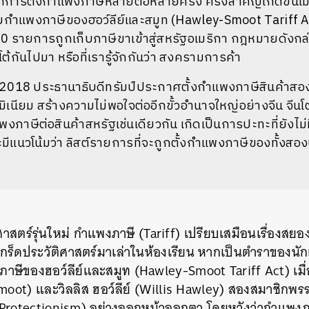
การตั้งกำแพงภาษีหลายต่อหลายครั้ง ครั้งสำคัญเกิดขึ้นเมื่อ
ำแพงภาษีของฮอว์ลีย์และสมูท (Hawley-Smoot Tariff Act)
0 รายการถูกเก็บภาษีขาเข้าสู่สหรัฐอเมริกา กฎหมายดังกล่
กันไปมา หรือที่เรารู้จักกันว่า สงครามการค้า
คม 2018 ประธานาธิบดีทรัมป์ประกาศตั้งกำแพงภาษีสินค้าส
ูมิเนียม สร้างความไม่พอใจต่ออีกขั้วอำนาจใหญ่อย่างจีน จีน
งภาษีต่อสินค้าสหรัฐเช่นเดียวกัน เกิดเป็นการปะทะที่ยังไม่ม
ีแนวโน้มว่า ลิสต์รายการที่จะถูกตั้งกำแพงภาษีของทั้งส
สตร์รุ่นใหม่ กำแพงภาษี (Tariff) เปรียบเสมือนเรื่องสยอง
ร็ดประวัติศาสตร์มาเล่าในห้องเรียน หากเป็นตำราของนักเ
ีของฮอว์ลีย์และสมูท (Hawley-Smoot Tariff Act) เมื่อป
oot) และวิลลิส ฮอว์ลีย์ (Willis Hawley) สองสมาชิกพรรคร
Protectionism) อย่างออกหน้าออกตา โดยหวังว่ากำแพงภ