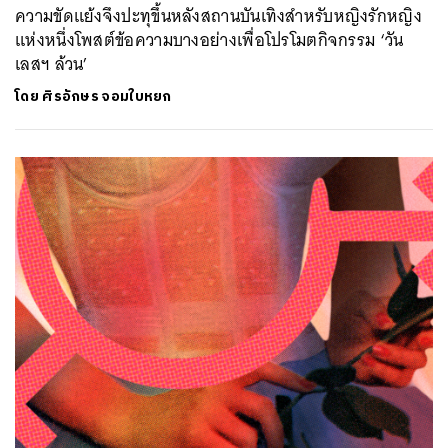
ความขัดแย้งจึงปะทุขึ้นหลังสถานบันเทิงสำหรับหญิงรักหญิง
แห่งหนึ่งโพสต์ข้อความบางอย่างเพื่อโปรโมตกิจกรรม ‘วัน
เลสฯ​ ล้วน’
โดย
ศิรอักษร จอมใบหยก
ค้นหา