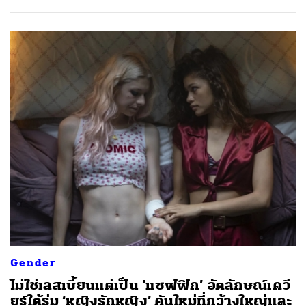
Gender
ไม่ใช่เลสเบี้ยนแต่เป็น ‘แซฟฟิก’ อัตลักษณ์เควี
ยร์ใต้ร่ม ‘หญิงรักหญิง’ คันใหม่ที่กว้างใหญ่และ