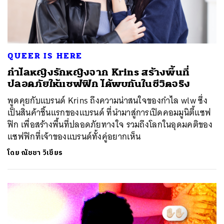
QUEER IS HERE
กำไลหญิงรักหญิงจาก Krins สร้างพื้นที่
ปลอดภัยให้แซฟฟิก ได้พบกันในชีวิตจริง
พูดคุยกับแบรนด์ Krins ถึงความน่าสนใจของกำไล wlw ซึ่ง
เป็นสินค้าชิ้นแรกของแบรนด์ ที่นำมาสู่การเปิดคอมมูนิตี้แซฟ
ฟิก เพื่อสร้างพื้นที่ปลอดภัยทางใจ รวมถึงโลกในอุดมคติของ
แซฟฟิกที่เจ้าของแบรนด์ทั้งคู่อยากเห็น
โดย
ณัชชา วิเชียร