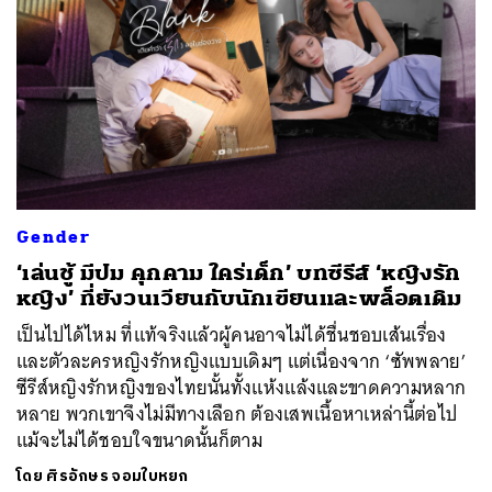
Gender
‘เล่นชู้ มีปม คุกคาม ใคร่เด็ก’ บทซีรีส์ ‘หญิงรัก
หญิง’ ที่ยังวนเวียนกับนักเขียนและพล็อตเดิม
เป็นไปได้ไหม ที่แท้จริงแล้วผู้คนอาจไม่ได้ชื่นชอบเส้นเรื่อง
และตัวละครหญิงรักหญิงแบบเดิมๆ แต่เนื่องจาก ‘ซัพพลาย’
ซีรีส์หญิงรักหญิงของไทยนั้นทั้งแห้งแล้งและขาดความหลาก
หลาย พวกเขาจึงไม่มีทางเลือก ต้องเสพเนื้อหาเหล่านี้ต่อไป
แม้จะไม่ได้ชอบใจขนาดนั้นก็ตาม
โดย
ศิรอักษร จอมใบหยก