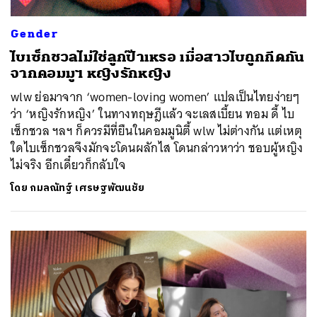
SHARE
TWEET
LINE
EMAIL
Gender
ไบเซ็กชวลไม่ใช่ลูกป๊าเหรอ เมื่อสาวไบถูกกีดกัน
จากคอมมูฯ หญิงรักหญิง
wlw ย่อมาจาก ‘women-loving women’ แปลเป็นไทยง่ายๆ
ว่า​ ‘หญิงรักหญิง’ ในทางทฤษฎีแล้ว จะเลสเบี้ยน ทอม ดี้ ไบ
เซ็กชวล ฯลฯ ก็ควรมีที่ยืนในคอมมูนิตี้ wlw ไม่ต่างกัน แต่เหตุ
ใดไบเซ็กชวลจึงมักจะโดนผลักไส โดนกล่าวหาว่า ชอบผู้หญิง
ไม่จริง อีกเดี๋ยวก็กลับใจ
โดย
กมลณัทฐ์ เศรษฐพัฒนชัย