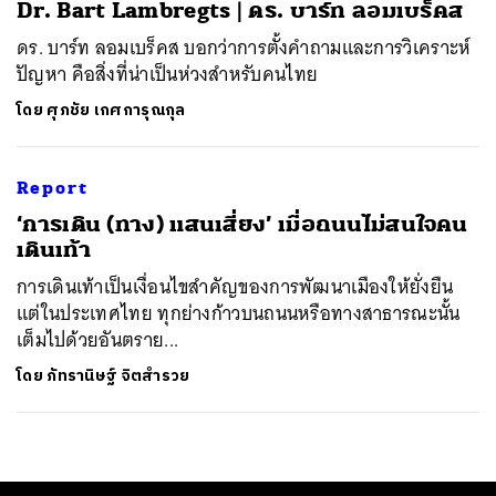
Dr. Bart Lambregts | ดร. บาร์ท ลอมเบร็คส
ดร. บาร์ท ลอมเบร็คส บอกว่าการตั้งคำถามและการวิเคราะห์
ปัญหา คือสิ่งที่น่าเป็นห่วงสำหรับคนไทย
โดย
ศุภชัย เกศการุณกุล
Report
‘การเดิน (ทาง) แสนเสี่ยง’ เมื่อถนนไม่สนใจคน
เดินเท้า
การเดินเท้าเป็นเงื่อนไขสำคัญของการพัฒนาเมืองให้ยั่งยืน
แต่ในประเทศไทย ทุกย่างก้าวบนถนนหรือทางสาธารณะนั้น
เต็มไปด้วยอันตราย...
โดย
ภัทรานิษฐ์ จิตสำรวย