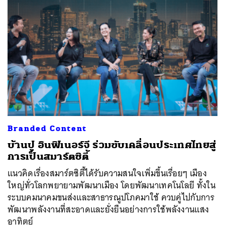
Branded Content
บ้านปู อินฟิเนอร์จี ร่วมขับเคลื่อนประเทศไทยสู่
ค้นหา
การเป็นสมาร์ตซิตี้
SHARE
TWEET
LINE
EMAIL
แนวคิดเรื่องสมาร์ตซิตี้ได้รับความสนใจเพิ่มขึ้นเรื่อยๆ เมือง
ใหญ่ทั่วโลกพยายามพัฒนาเมือง โดยพัฒนาเทคโนโลยี ทั้งใน
ระบบคมนาคมขนส่งและสาธารณูปโภคมาใช้ ควบคู่ไปกับการ
พัฒนาพลังงานที่สะอาดและยั่งยืนอย่างการใช้พลังงานแสง
อาทิตย์