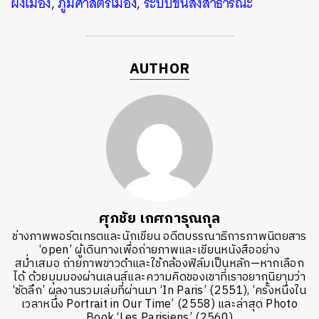
ผังเมือง
,
ภูมิศาสตร์เมือง
,
ระบบขนส่งสาธารณะ
AUTHOR
ศุภชัย เกศการุณกุล
ช่างภาพพอร์ตเทรตและนักเขียน อดีตบรรณาธิการภาพนิตยสาร
‘open’ ผู้เดินทางเพื่อถ่ายภาพและเขียนหนังสืออย่าง
สม่ำเสมอ ถ่ายภาพขาวดำและใช้กล้องฟิล์มเป็นหลัก—หากเลือก
ได้ ด้วยมุมมองผ่านเลนส์และความคิดของเขาที่เราอยากนิยามว่า
‘ชัดลึก’ ผลงานรวมเล่มที่ผ่านมา ‘In Paris’ (2551), ‘ครั้งหนึ่งใน
เวลาหนึ่ง Portrait in Our Time’ (2558) และล่าสุด Photo
Book ‘Les Parisiens’ (2560)