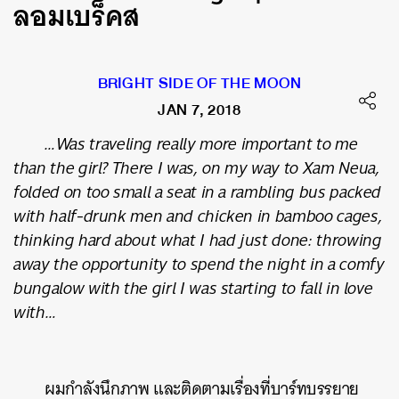
ลอมเบร็คส
BRIGHT SIDE OF THE MOON
JAN 7, 2018
…Was traveling really more important to me
than the girl? There I was, on my way to Xam Neua,
folded on too small a seat in a rambling bus packed
with half-drunk men and chicken in bamboo cages,
thinking hard about what I had just done: throwing
away the opportunity to spend the night in a comfy
bungalow with the girl I was starting to fall in love
with…
ผมกำลังนึกภาพ และติดตามเรื่องที่บาร์ทบรรยาย