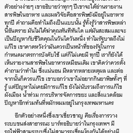
SHARE
TWEET
LINE
EMAIL
ตัวอย่างง่ายๆ เขาอธิบายว่าทุกๆ ปีเขาจะได้อ่านรายงาน
สารพิษในอาหาร และผลวิจัยคือสารพิษยังมีอยู่ในอาหาร
ทุกปี คำถามคือทำไมถึงเป็นแบบนั้น รู้ทั้งรู้ว่าสารพิษเหล่า
นี้อันตราย มันไม่ได้ฆ่าคุณทันทีทันใด แต่มันสะสมและจะ
เป็นปัญหากับชีวิตคุณในวันใดวันหนึ่ง ทำไมรัฐบาลถึงไม่
แก้ไข เขาคาดหวังว่ามันควรเป็นหน้าที่ของรัฐในการ
กำหนดมาตรการบังคับใช้ แต่ก็ไม่เคยมี ทุกปี เราก็ยังได้
เห็นรายงานสารพิษในอาหารเหมือนเดิม เขาคิดว่าควรตั้ง
คำถามว่าทำไม ซึ่งแน่นอน มีหลากหลายเหตุผล และต่อ
จากนั้นก็ควรแก้ไข เขาบอกว่าเขาไม่อยากกินยาพิษทั้งๆ ที่
รู้ แต่ปัญหาไม่เคยมีการแก้ไข ยังไม่นับรวมถึงการแก้ไข
ผังเมือง น้ำท่วม การบริหารจัดการขยะ และสิ่งแวดล้อม
ปัญหาอีกท่วมท้นที่หมักหมมอยู่ในกรุงเทพมหานคร
อีกตัวอย่างหนึ่งซึ่งเขาเชี่ยวชาญ คือเรื่องการวาง
ระบบขนส่งสาธารณะ บาร์ทอธิบายว่าในกรุงเทพฯ มี
รถไฟฟ้าสามระบบซึ่งไม่สามารถเชื่อมโยงกันได้อย่างมี