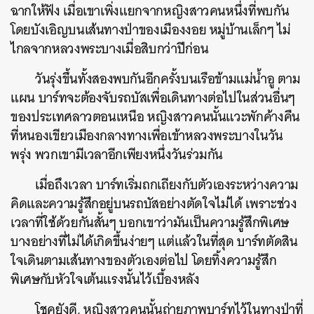
ฉากให้ฟัง เมื่อเขาเพิ่งแยกจากหญิงสาวคนหนึ่งที่พบกัน
โดยบังเอิญบนเส้นทางป่าของเมืองงอย หมู่บ้านเล็กๆ ไม่
ไกลจากหลวงพระบางเมื่อสิบกว่าปีก่อน
วันรุ่งขึ้นทั้งสองพบกันอีกครั้งบนเรือข้ามแม่น้ำอู ตาม
แผน บาร์ทจะต้องจับรถบัสเพื่อเดินทางต่อไปในส่วนอื่นๆ
ของประเทศลาวตอนเหนือ หญิงสาวคนนั้นแวะพักค้างคืน
ที่หนองเขียวเมืองกลางทางเพื่อเข้าหลวงพระบางในวัน
พรุ่ง พวกเขามีเวลาอีกเพียงหนึ่งวันร่วมกัน
เมื่อถึงเวลา บาร์ทเริ่มถกเถียงกับตัวเองระหว่างความ
คิดและความรู้สึกอยู่บนรถบัสอย่างตัดใจไม่ได้ เพราะช่วง
เวลาที่ใช้ด้วยกันสั้นๆ บอกเขาว่ามันเป็นความรู้สึกพิเศษ
บางอย่างที่ไม่ได้เกิดขึ้นง่ายๆ แต่แล้วในที่สุด บาร์ทตัดสิน
ใจเดินตามเส้นทางของตัวเองต่อไป โดยทิ้งความรู้สึก
พิเศษกับหัวใจเต้นแรงนั้นไว้เบื้องหลัง
โชคยังดี, หญิงสาวคนนั้นถ่ายภาพบาร์ทไว้ในทางป่าที่