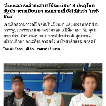
‘ล้มเหลว ระส่ำระสาย ไร้ระเบียบ’ 3 ปีหฤโหด
รัฐประหารเมียนมา สงครามที่ยังไร้คำว่า ‘แพ้-
ชนะ’
เจาะลึกสถานการณ์ปัจจุบันในเมียนมา และมองอนาคตผ่าน
การรัฐประหารของทัตมาดอว์ตลอด 3 ปีที่ผ่านมา กับ ดุลย
ภาค ปรีชารัชช รองศาสตราจารย์ประจำหลักสูตรอาณา
บริเวณศึกษา คณะศิลปศาสตร์ มหาวิทยาลัยธรรมศาสตร์
โดย
อัยย์ลดา แซ่โค้ว
,
สุภชาติ เล็บนาค