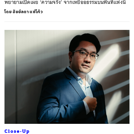
พยายามเปิดเผย ‘ความจริง’ จากเหยื่ออธรรมบนพื้นที่แห่งนี้
โดย
อัยย์ลดา แซ่โค้ว
Close-Up