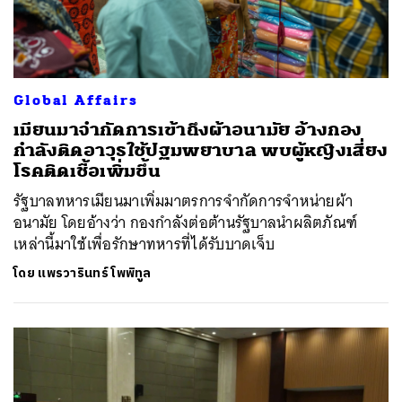
Global Affairs
เมียนมาจำกัดการเข้าถึงผ้าอนามัย อ้างกอง
กำลังติดอาวุธใช้ปฐมพยาบาล พบผู้หญิงเสี่ยง
โรคติดเชื้อเพิ่มขึ้น
รัฐบาลทหารเมียนมาเพิ่มมาตรการจำกัดการจำหน่ายผ้า
อนามัย โดยอ้างว่า กองกำลังต่อต้านรัฐบาลนำผลิตภัณฑ์
เหล่านี้มาใช้เพื่อรักษาทหารที่ได้รับบาดเจ็บ
โดย
แพรวารินทร์ โพพิทูล