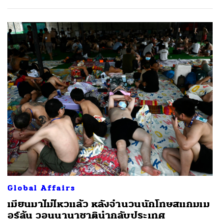
Global Affairs
เมียนมาไม่ไหวแล้ว หลังจำนวนนักโทษสแกมเม
อร์ล้น วอนนานาชาตินำกลับประเทศ