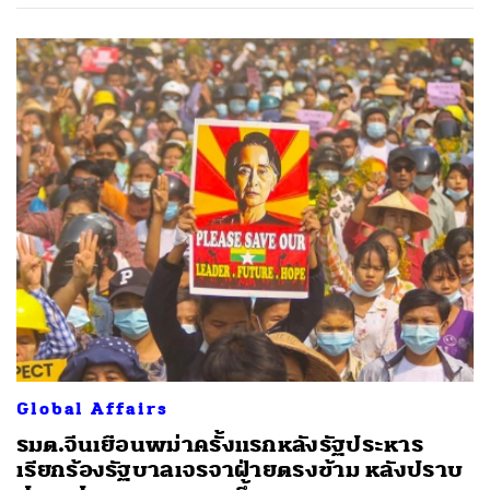
Global Affairs
รมต.จีนเยือนพม่าครั้งแรกหลังรัฐประหาร
เรียกร้องรัฐบาลเจรจาฝ่ายตรงข้าม หลังปราบ