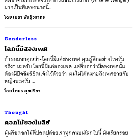
มากเป็นพิเศษขนาดนี้...
โดย
เมธา พันธุ์วราทร
Genderless
โลกนี้มีสองเพศ
ถ้าผมบอกคุณว่า-โลกนี้มีแค่สองเพศ คุณรู้สึกอย่างไรครับ
จริงๆ นะครับ โลกนี้มีแค่สองเพศ แต่ที่บอกว่ามีสองเพศนั้น
ต้องมีปัจฉิมลิขิตแจ้งไว้ด้วยว่า-ผมไม่ได้หมายถึงเพศชายกับ
หญิงนะครับ ...
โดย
โตมร ศุขปรีชา
Thought
ดอกไม้ของไมลีย์
มันคือดอกไม้ที่ปลดปล่อยเราทุกคนบนโลกใบนี้ มันเรียกรอย