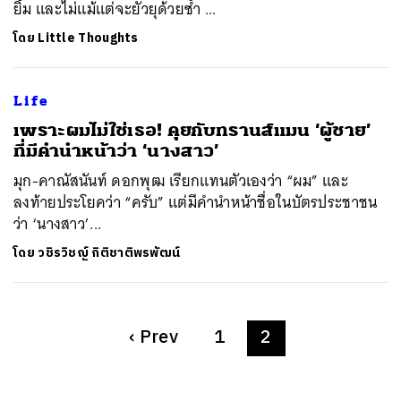
ยิ้ม และไม่แม้แต่จะยั่วยุด้วยซ้ำ ...
โดย
Little Thoughts
Life
เพราะผมไม่ใช่เธอ! คุยกับทรานส์แมน ‘ผู้ชาย’
ที่มีคำนำหน้าว่า ‘นางสาว’
มุก-คาณัสนันท์ ดอกพุฒ เรียกแทนตัวเองว่า “ผม” และ
ลงท้ายประโยคว่า “ครับ” แต่มีคำนำหน้าชื่อในบัตรประชาชน
ว่า ‘นางสาว’...
โดย
วชิรวิชญ์ กิติชาติพรพัฒน์
‹
Prev
1
2