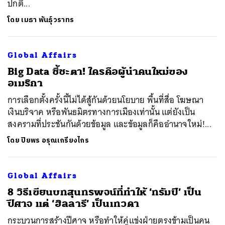
ปกติ...
โดย
เมธา พันธุ์วราทร
ค้นหา
SHARE
TWEET
LINE
EMAIL
Global Affairs
Big Data ชี้ชะตา! ใครคือผู้นำคนใหม่ของ
อเมริกา
การเลือกตั้งครั้งนี้ไม่ได้สู้กันด้วยนโยบาย พื้นที่สื่อ โฆษณา
เงินบริจาค หรือพันธมิตรทางการเมืองเท่านั้น แต่ยังเป็น
สงครามที่ประชันกันด้วยข้อมูล และข้อมูลก็คืออำนาจใหม่!...
โดย
ปิยพร อรุณเกรียงไกร
Global Affairs
8 วิธีเขียนบทสุนทรพจน์ที่ทำให้ ‘ทรัมป์’ เป็น
ปีศาจ แต่ ‘ฮิลลารี’ เป็นเทวดา
กระบวนการสร้างปีศาจ หรือทำให้คู่แข่งฝ่ายตรงข้ามเป็นคน