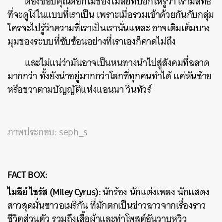
ต้องขอบคุณดอกไม้ของไมลีย์ที่บอกให้รู้ว่า เรามีสิทธิ
ที่จะดูโง่ในแบบที่เราเป็น เพราะเมื่อรวมเข้าด้วยกันกับกลุ่ม
ใครจะไปรู้ว่าความที่เราเป็นเรานั่นแหละ อาจเติมเต็มบาง
มุมของระบบที่ซับซ้อนอย่างที่เราเองก็คาดไม่ถึง
และไม่แน่ว่ามันอาจเป็นหนทางนำไปสู่สังคมที่ฉลาด
มากกว่า ทั้งยังน่าอยู่มากกว่าโลกที่ทุกคนทำได้ แค่หันซ้าย
หรือขวาตามบัญญัติแห่งแอนนา วินทัวร์
ภาพประกอบ: seph_s
FACT BOX:
ไมลีย์ ไซรัส (Miley Cyrus):
นักร้อง นักแต่งเพลง นักแสดง
สาวสุดมั่นชาวอเมริกัน ที่มักตกเป็นข่าวฉาวจากเรื่องราว
ชีวิตส่วนตัว รวมถึงเสื้อผ้าและท่าโพสต์อันวาบหวิว