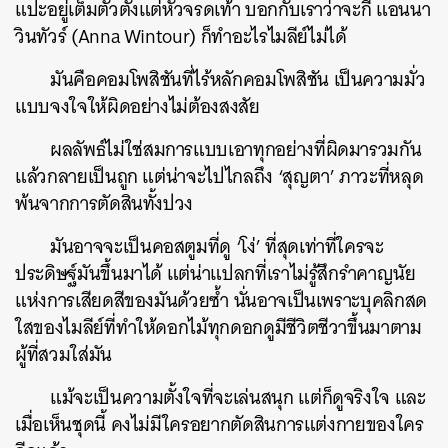
แปะอยู่เต็มตัวตั้งแต่หัวจรดเท้า บอกกับเราว่าจะกี่ แอนนา
วินทัวร์ (Anna Wintour) ก็ทำอะไรไมลีย์ไม่ได้
มันคือคอมโพสิชันที่ไร้หลักคอมโพสิชัน เป็นความมั่ว
แบบจงใจให้ผิดอย่างไม่ต้องสงสัย
ผลลัพธ์ไม่ใช่สมการแบบเอาทุกอย่างที่ผิดมารวมกัน
แล้วกลายเป็นถูก แต่น่าจะไปไกลถึง ‘สุญตา’ ภาวะที่หลุด
พ้นจากการตัดสินทั้งปวง
มันอาจจะเป็นคอสตูมที่ดู ‘โง่’ ที่สุดเท่าที่ใครจะ
ประดิษฐ์มันขึ้นมาได้ แต่น่าแปลกที่เราไม่รู้สึกรำคาญนัย
แห่งการเสียดสีของมันด้วยซ้ำ นั่นอาจเป็นเพราะบุคลิกสด
ใสของไมลีย์ที่ทำให้ดอกไม้ทุกดอกดูมีชีวิตชีวาขึ้นมาตาม
ผู้ที่สวมใส่มัน
แม้จะเป็นความตั้งใจที่จะเล่นสนุก แต่ก็ดูจริงใจ และ
เมื่อเห็นชุดนี้ คงไม่มีใครอยากตัดสินการแต่งกายของใคร