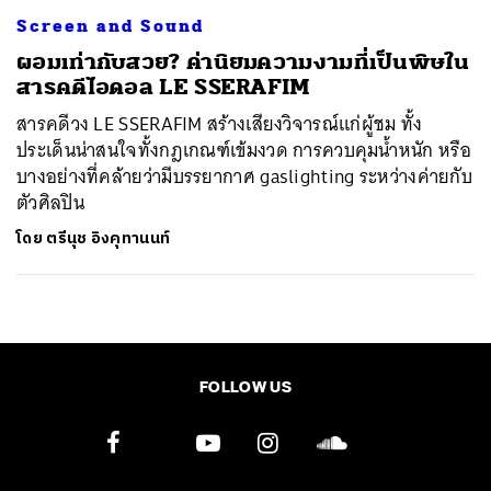
Screen and Sound
ผอมเท่ากับสวย? ค่านิยมความงามที่เป็นพิษใน
สารคดีไอดอล LE SSERAFIM
สารคดีวง LE SSERAFIM สร้างเสียงวิจารณ์แก่ผู้ชม ทั้ง
ประเด็นน่าสนใจทั้งกฎเกณฑ์เข้มงวด การควบคุมน้ำหนัก หรือ
บางอย่างที่คล้ายว่ามีบรรยากาศ gaslighting ระหว่างค่ายกับ
ตัวศิลปิน
โดย
ตรีนุช อิงคุทานนท์
FOLLOW US