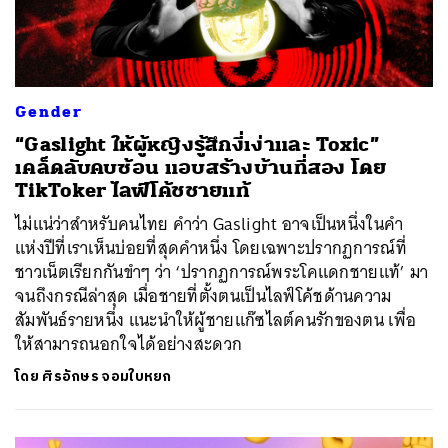
Gender
“Gaslight ให้ผู้หญิงรู้สึกงี่เง่าและ Toxic”
เคล็ดลับคบซ้อน แอบสร้างบ้านที่สอง โดย
TikToker ไลฟ์โค้ชชายแท้
ไม่แน่ว่าสำหรับคนไทย คำว่า Gaslight อาจเป็นหนึ่งในคำ
แห่งปีที่เราเห็นบ่อยที่สุดคำหนึ่ง โดยเฉพาะปรากฏการณ์ที่
ชาวเน็ตเรียกกันขำๆ ว่า ‘ปรากฏการณ์พระโคแดกชายแท้’ มา
จนถึงกรณีล่าสุด เมื่อชายที่ตั้งตนเป็นไลฟ์โค้ชด้านความ
สัมพันธ์รายหนึ่ง แนะนำให้ผู้ชายแก๊ซไลต์คนรักของตน เพื่อ
ให้สามารถนอกใจได้อย่างสะดวก
โดย
ศิรอักษร จอมใบหยก