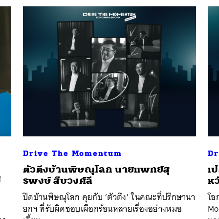
นหา
SHARE
TWEET
LINE
EMAIL
Drive The Momentum
Dr
ตัวตึงบ้านพิษณุโลก นายแพทย์สุ
เป
ป
รพงษ์ สืบวงศ์ลี
หว
ปิดบ้านพิษณุโลก คุยกับ ‘ตัวตึง’ ในคณะที่ปรึกษานา
โอ
ยกฯ ที่รับผิดชอบเผือกร้อนหลายเรื่องอย่างหมอ
Mo