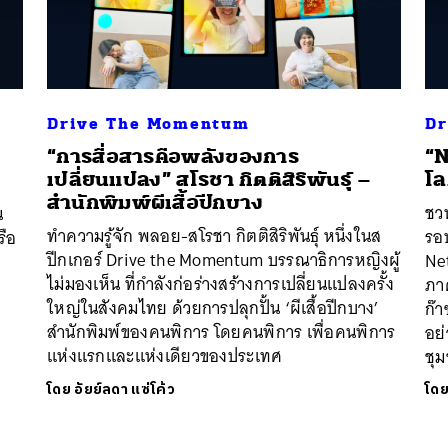
Drive The Momentum
Dr
“การสื่อสารคือพลังของการ
“N
เปลี่ยนแปลง” สโรชา กิตติสิริพันธุ์ –
โล
สำนักพิมพ์ผีเสื้อปีกบาง
ชว
น
ทำความรู้จัก พลอย-สโรชา กิตติสิริพันธุ์ หนึ่งในส
รอ
รือ
ปีกเกอร์ Drive the Momentum บรรณาธิการหญิงผู้
Net
ไม่มองเห็น ที่กำลังก่อร่างสร้างการเปลี่ยนแปลงครั้ง
ภา
ใหญ่ในสังคมไทย ด้วยการปลุกปั้น ‘ผีเสื้อปีกบาง’
ก๊
สำนักพิมพ์ของคนพิการ โดยคนพิการ เพื่อคนพิการ
อย
แห่งแรกและแห่งเดียวของประเทศ
ชุม
โดย
อัยย์ลดา แซ่โค้ว
โด