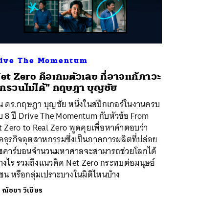
ive The Momentum
et Zero คือเกมตัวเลข ที่อาจแก้ภาวะ
กรวนไม่ได้” กฤษฎา บุญชัย
น ดร.กฤษฎา บุญชัย หนึ่งในสปีกเกอร์ในงานครบ
บ 8 ปี Drive The Momentum กับหัวข้อ From
 Zero to Real Zero พูดคุยเพื่อหาคำตอบว่า
คธุรกิจอุตสาหกรรมซึ่งเป็นภาคการผลิตที่ปล่อย
าซคาร์บอนจำนวนมหาศาลจะสามารถช่วยโลกได้
่างไร รวมถึงแนวคิด Net Zero กระทบต่อมนุษย์
ชน หรือกลุ่มเปราะบางในมิติไหนบ้าง
ย
ณัชชา วิเชียร