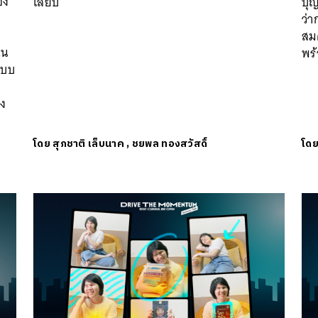
อง
เลี้ยบ
บุ
ว่
สมด
ใน
พร
ปแบบ
รง
โดย
สุภชาติ เล็บนาค
,
ชยพล ทองสวัสดิ์
โด