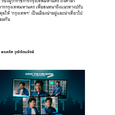
ญ รองผู้ว่าราชการกรุงเทพมหานคร ถึงศาลา
าการกรุงเทพมหานคร เพื่อสนทนาถึงแนวทางปรับ
ุลให้ ‘กรุงเทพฯ’ เป็นเมืองน่าอยู่และน่าเที่ยวไป
้อมกัน
ย
พรลภัส วุฒิรัตนรักษ์