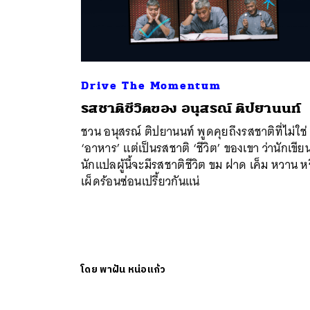
Drive The Momentum
รสชาติชีวิตของ อนุสรณ์ ติปยานนท์
ชวน อนุสรณ์ ติปยานนท์ พูดคุยถึงรสชาติที่ไม่ใช่
‘อาหาร’ แต่เป็นรสชาติ ‘ชีวิต’ ของเขา ว่านักเขีย
นักแปลผู้นี้จะมีรสชาติชีวิต ขม ฝาด เค็ม หวาน ห
เผ็ดร้อนซ่อนเปรี้ยวกันแน่
โดย
พาฝัน หน่อแก้ว