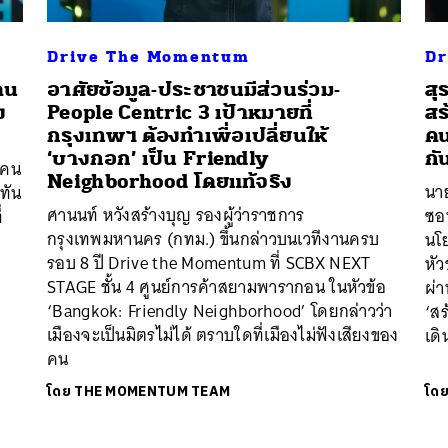
Drive The Momentum
Dr
มคน
อาศัยข้อมูล-ประชาชนมีส่วนร่วม-
สุ
ง
People Centric 3 เป้าหมายที่
สร
กรุงเทพฯ ต้องทำเพื่อเปลี่ยนให้
คน
‘บางกอก’ เป็น Friendly
กั
มคน
Neighborhood โดยแท้จริง
นา
ีทัน
ศานนท์ หวังสร้างบุญ รองผู้ว่าราชการ
ซอ
่
กรุงเทพมหานคร (กทม.) ขึ้นกล่าวบนเวทีงานครบ
นโ
รอบ 8 ปี Drive the Momentum ที่ SCBX NEXT
หัว
STAGE ชั้น 4 ศูนย์การค้าสยามพารากอน ในหัวข้อ
ผ่า
‘Bangkok: Friendly Neighborhood’ โดยกล่าวว่า
‘ส
เมืองจะเป็นมิตรไม่ได้ ตราบใดที่เมืองไม่ฟังเสียงของ
เด
คน
โดย
THE MOMENTUM TEAM
โด