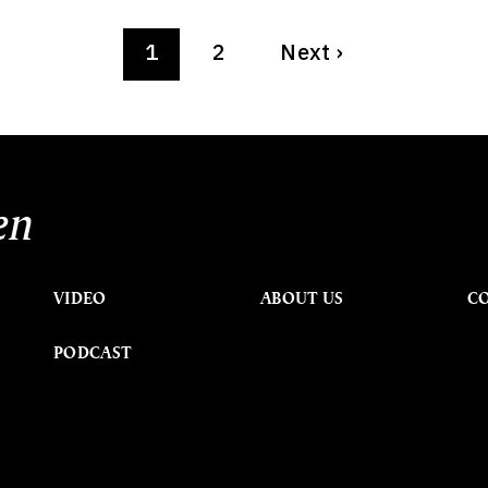
1
2
Next
›
en
VIDEO
ABOUT US
C
PODCAST