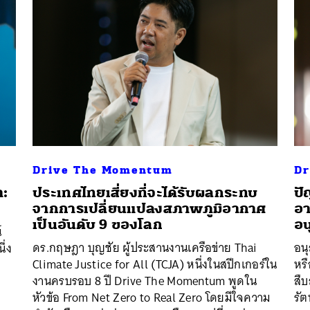
Drive The Momentum
Dr
า:
ประเทศไทยเสี่ยงที่จะได้รับผลกระทบ
ปั
จากการเปลี่ยนแปลงสภาพภูมิอากาศ
อา
เป็นอันดับ 9 ของโลก
อน
์
ดร.กฤษฎา บุญชัย ผู้ประสานงานเครือข่าย Thai
อน
ึ่ง
Climate Justice for All (TCJA) หนึ่งในสปีกเกอร์ใน
หรื
งานครบรอบ 8 ปี Drive The Momentum พูดใน
สืบ
หัวข้อ From Net Zero to Real Zero โดยมีใจความ
รัต