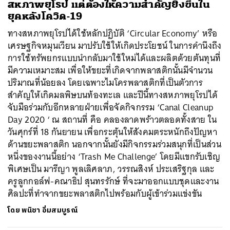
สหภาพยุโรป แต่ต้องให้ความสำคัญยิ่งขึ้นใน
ยุคหลังโควิด-19
ทางสหภาพยุโรปได้ใช้หลักปฏิบัติ ‘Circular Economy’ หรือ
เศรษฐกิจหมุนเวียน มาปรับใช้ให้เกิดประโยชน์ ในการคำนึงถึง
การใช้ทรัพยกรแบบนำกลับมาใช้ใหม่ได้และผลิตด้วยต้นทุนที่
มีความเหมาะสม เพื่อให้ขยะที่เกิดจากพลาสติกนั้นมีจำนวน
ปริมาณที่น้อยลง โดยเฉพาะไมโครพลาสติกที่เป็นตัวการ
สำคัญให้เกิดมลพิษบนท้องทะเล และปีนี้ทางสหภาพยุโรปได้
จับมือร่วมกับอีกหลายฝ่ายเพื่อจัดกิจกรรม ‘Canal Cleanup
Day 2020 ‘ ณ สถานที่ คือ คลองลาดพร้าวตลอดทั้งสาย ใน
วันศุกร์ที่ 18 กันยายน เพื่อกระตุ้นให้สังคมตระหนักถึงปัญหา
ด้านขยะพลาสติก นอกจากนั้นยังมีกิจกรรมร่วมสนุกที่เป็นส่วน
หนึ่งของงานนี้อย่าง ‘Trash Me Challenge’ โดยมีแขกรับเชิญ
พิเศษเป็น มารีญา พูลเลิศลาภ, วรรณสิงห์ ประเสริฐกุล และ
ครูลูกกอล์ฟ-คณาธิป สุนทรรักษ์ ที่จะมาออกแบบชุดและงาน
ศิลปะที่ทำจากขยะพลาสติกไปพร้อมกับผู้เข้าร่วมแข่งขัน
โดย
พนิชา อิ่มสมบูรณ์