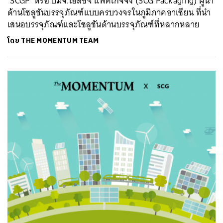
‘SCGP’ หรือ บมจ.เอสซีจี แพคเกจจิ้ง (SCG Packaging) ผู้นำ
ด้านโซลูชันบรรจุภัณฑ์แบบครบวงจรในภูมิภาคอาเซียน ที่นำ
เสนอบรรจุภัณฑ์และโซลูชันด้านบรรจุภัณฑ์ที่หลากหลาย
โดย
THE MOMENTUM TEAM