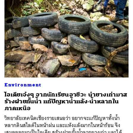
Environment
ไอเดียเจ๋งๆ จากนักเรียนอาชีวะ นำยางเก่ามาส
ร้างฝายกั้นน้ำ แก้ปัญหาน้ำแล้ง-น้ำหลากใน
ภาคเหนือ
วิทยาลัยเทคนิดเชียงรายเสนอว่า อยากจะแก้ปัญหาทั้งน้ำ
หลากดินสไลด์ในหน้าฝน และแห้งแล้งมากในหน้าร้อน จึง
เสนอออกมาเป็นไอเดีย สร้างฝายกั้นน้ำจากยางเก่า และได้