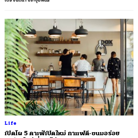
โดย
จินตนา ประชุมพันธ์
Life
ค้นหา
เปิดโผ 5 คาเฟ่เปิดใหม่ กาแฟดี-ขนมอร่อย