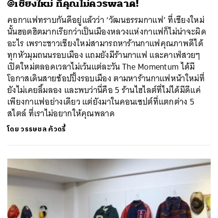
SHARE
TWEET
LINE
EMAIL
@เชียงใหม่ ที่คุณไม่ควรพลาด!
คอกาแฟทราบกันดีอยู่แล้วว่า ‘วัฒนธรรมกาแฟ’ ที่เชียงใหม่
นั้นฮอตฮิตมากเรียกว่าเป็นเมืองหลวงแห่งกาแฟก็ไม่น่าจะผิด
อะไร เพราะชาวเชียงใหม่สามารถหาร้านกาแฟคุณภาพดีได้
ทุกหัวมุมถนนรอบเมือง แถมยังมีร้านกาแฟ และคาเฟ่สวยๆ
เปิดใหม่ตลอดเวลาไม่เว้นแต่ละวัน The Momentum ได้มี
โอกาสเดินสายช้อปปิ้งรอบเมือง ตามหาร้านกาแฟหน้าใหม่ที่
ยังไม่เคยลิ้มลอง และพบว่านี่คือ 5 ร้านไฮไลต์ที่ไม่ได้มีดีแค่
เพียงกาแฟอย่างเดียว แต่ยังมาในคอนเซปต์ที่แตกต่าง 5
สไตล์ ที่เราไม่อยากให้คุณพลาด
โดย
วรรษชล คัวดรี้