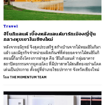
Travel
ฮิโนกิแลนด์ เบื้องหลังแลนด์มาร์กเมืองญี่ปุ่น
กลางหุบเขาในเชียงใหม่
หลังจากอนิรุทธ์ จึงสุดประเสริฐ สร้างบ้านจากไม้หอมฮิโนกิมา
แล้ว และมีธุรกิจจำหน่ายผลิตภัณฑ์ที่ต่อยอดจากไม้สนฮิโนกิ
ตอนนี้ก็มาถึงโครงการล่าสุด คือ 'ฮิโนกิแลนด์' กลุ่มอาคาร
สถาปัตยกรรมจากยุคเอโดะ ที่มีปราสาทไม้สนสีทองอร่ามโดด
เด่นเป็นประกาย ตั้งอยู่ที่อำเภอไชยปราการ จังหวัดเชียงใหม่
โดย
THE MOMENTUM TEAM