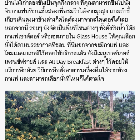
บ้านไม้เก่าสองชั้นเป็นจุดกึ่งกลาง ที่คุณสามารถขึ้นไปนั่ง
จิบกาแฟบริเวณชั้นสองเพื่อชมวิวได้จากมุมสูง แถมถ้าขี้
เกียจเดินลงมาข้างล่างก็สไลด์ลงมาจากสไลเดอร์ได้เลย
นอกจากนี้ รอบๆ ยังจัดเป็นพื้นที่โซนต่างๆ ทั้งตั่งริมน้ำ โต๊ะ
กาแฟเอาต์ดอร์ หรือเซตภายใน Glass House ให้คุณเลือก
นั่งได้ตามบรรยากาศที่ชอบ ที่นี่นอกจากจะมีกาแฟ และ
โฮมเมดเบเกอรีไว้คอยให้บริการแล้ว ยังมีเมนูเบอร์เกอร์
เฟรนช์ฟรายส์ และ All Day Breakfast ต่างๆ ไว้คอยให้
บริการอีกด้วย วิธีการคือสั่งอาหารเครื่องดื่มได้จากห้อง
กาแฟ และสามารถเลือกนั่งที่ไหนก็ได้ตามใจ