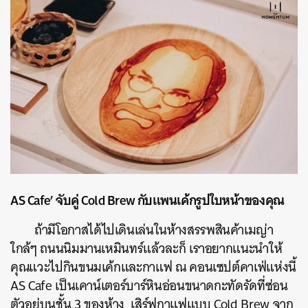
AS Cafe’ จับคู่ Cold Brew กับแพนเค้กรูปใบหน้าของคุณ
ถ้ามีโอกาสได้ไปเดินเล่นในห้างสรรพสินค้าเมญ่า
ใกล้ๆ ถนนนิมมานเหมินทร์แล้วละก็ เราอยากแนะนำให้
คุณแวะไปกินขนมเค้กและกาแฟ ณ คอนเซปต์คาเฟ่แห่งนี้
AS Cafe เป็นเคาน์เตอร์บาร์หินอ่อนขนาดกะทัดรัดที่ซ่อน
ตัวอยู่บนชั้น 3 ของห้าง เสิร์ฟกาแฟแบบ Cold Brew จาก