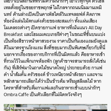
เลยว่าเป็นสถานที่ที่รวมความน่ารักๆ เอาไว้ทุกจุด ตัวโฮส
เทลตั้งอยู่ในซอยราชพฤกษ์ ไม่ไกลจากถนนนิมมานเหมิ
นทร์ ด้านล่างเปิดเป็นคาเฟ่สไตล์วินเทจลอฟต์ คิดภาพ
ห้องนั่งเล่นไม้ตกแต่งด้วยของสะสมเก่า ทั้งแผ่นเสียง
โมเดลรถต่างๆ เปิดขายกาแฟ อาหารที่เน้นแนว All Day
Breakfast และโฮมเมดเบเกอรีต่างๆ ในขณะที่ชั้นบนแบ่ง
เป็นห้องสีขาวหน้าตาสวยงาม ราคาเป็นกันเองแถมยังดูแล
ดีในมาตรฐานโรงแรม สิ่งที่ชอบมากเป็นพิเศษเกี่ยวกับที่นี่
นอกจากเรื่องของการบริการที่เป็นมิตรแล้ว คืออาหารเช้า
ที่รวมไว้ในแพ็กเกจห้องพัก (ลูกค้าขาจรสามารถสั่งได้เช่น
กัน) ที่เสิร์ฟมาในถาดไม้ขนาดใหญ่ ประกอบด้วย กาแฟ
ดำ น้ำส้มคั้น ครัวซองต์ ข้าวเหนียวหน้าสังขยา และจาน
หลักสามารถเลือกได้ว่าเป็นข้าวต้ม หรือมูสลีผลไม้ หาก
ใครหาที่สำหรับดื่มกาแฟและกินอาหารเช้าแบบน่ารักๆ
ค้นหา
Ombra Caffe เป็นตัวเลือกที่ไม่ผิดหวังจริงๆ
SHARE
TWEET
LINE
EMAIL